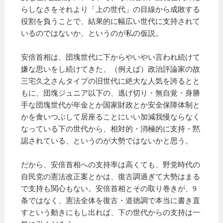
らしなさをそれより「上の世代」の目線から成敗する
役割を負うことで、結果的に幅広い世代に支持されて
いるのではないか、というのが私の仮説。
安倍首相は、団塊世代に下からやいやい言われ続けて
嫌な思いをし続けてきた、（例えば）政治評論家の故
三宅久之さんタイプの旧世代に絶大な人気を誇るとと
もに、団塊ジュニア以下の、逃げ切り・無自覚・身勝
手な団塊世代が年金とか国家財政とか安全保障体制と
かを食いつぶして居座ることにいい加減我慢ならなく
なっている下の世代から、相対的・消極的に支持・黙
認されている、というのが大勢ではないかと思う。
だから、安倍首相への支持率は高くても、野党時代の
自民党の憲法改正案とかは、復古調過ぎて大勢はまる
で支持も関心もない。安倍首相とその取り巻きが、9
条ではなく、憲法全体を復古・道徳調で本当に書き直
すという動きにもし出れば、下の世代からの支持は一