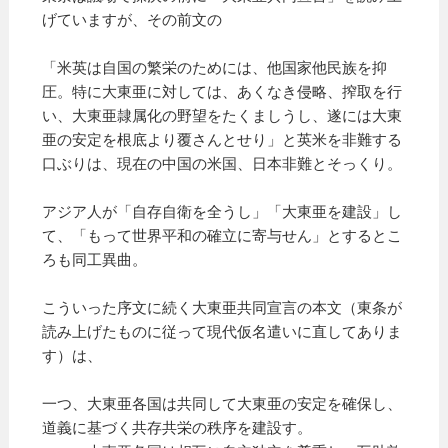
げていますが、その前文の
「米英は自国の繁栄のためには、他国家他民族を抑
圧。特に大東亜に対しては、あくなき侵略、搾取を行
い、大東亜隷属化の野望をたくましうし、遂には大東
亜の安定を根底より覆さんとせり」と英米を非難する
口ぶりは、現在の中国の米国、日本非難とそっくり。
アジア人が「自存自衛を全うし」「大東亜を建設」し
て、「もって世界平和の確立に寄与せん」とするとこ
ろも同工異曲。
こういった序文に続く大東亜共同宣言の本文（東条が
読み上げたものに従って現代仮名遣いに直してありま
す）は、
一つ、大東亜各国は共同して大東亜の安定を確保し、
道義に基づく共存共栄の秩序を建設す。