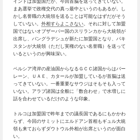
インドは加盟国だが、今回首脳を送ってきていない。
まあ選挙で政権交代の真っ最中というのもあるが。し
かし名誉職の大統領を送ることは可能なはずだがそう
していない。
外相すらよこさない
。それに対して加盟
国ではないオブザーバー国のスリランカから大統領が
出席し、バングラデシュが新たに加盟国となり、パキ
スタンが大統領（ただし実権のない名誉職）を送って
いるというのが興味深い。
ペルシア湾岸の産油国からなるＧＣＣ諸国からはバー
レーン、ＵＡＥ、カタールが加盟しているが首脳は送
ってきていない。一番重要なサウジはそもそも入って
いない。アラブ諸国は全般に「数合わせ」で水増しに
話を合わせているだけのような印象。
トルコは加盟国で昨年までの議長国であるにもかかわ
らず、今回のサミットにエルドアン首相もギュル大統
領も来ておらずダウトウル外相が出席というのが面白
い。