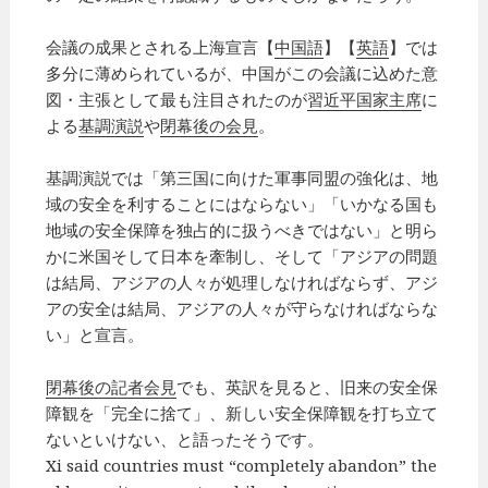
会議の成果とされる上海宣言【
中国語
】【
英語
】では
多分に薄められているが、中国がこの会議に込めた意
図・主張として最も注目されたのが
習近平国家主席
に
よる
基調演説
や
閉幕後の会見
。
基調演説では「第三国に向けた軍事同盟の強化は、地
域の安全を利することにはならない」「いかなる国も
地域の安全保障を独占的に扱うべきではない」と明ら
かに米国そして日本を牽制し、そして「アジアの問題
は結局、アジアの人々が処理しなければならず、アジ
アの安全は結局、アジアの人々が守らなければならな
い」と宣言。
閉幕後の記者会見
でも、英訳を見ると、旧来の安全保
障観を「完全に捨て」、新しい安全保障観を打ち立て
ないといけない、と語ったそうです。
Xi said countries must “completely abandon” the