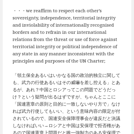
・・・we reaffirm to respect each other’s
sovereignty, independence, territorial integrity
and inviolability of internationally recognised
borders and to refrain in our international
relations from the threat or use of force against
territorial integrity or political independence of
any state in any manner inconsistent with the
principles and purposes of the UN Charter;
「領土保全あるいはいかなる国の政治的独立に関して
も、武力の行使あるいはその威嚇を差し控える」とあ
るが、あれ？中国とロシアってこの問題でどうだっ
け？という疑問が出るはずですが、ちゃんとここに
「国連憲章の原則と目的に一致しないやり方で」なけ
れば武力行使してもいい、という意味内容の限定が付
されているので、国連安全保障理事会が違反だと決議
しなければいい→ロシアと中国は安保理で拒否権があ
るので国連憲章上問題だと唯一強制力のある安保理で