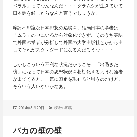
ベラル」ってなんなんだ・・・グラムシが生きていて
日本語を解したらなんと言うでしょうか。
摩訶不思議な日本思想の逸脱を、結局日本の学者は
「ムラ」の中にいるから対象化できず、そのうち英語
で外国の学者が分析して外国の大学出版社とかから出
してそれがスタンダードになるんだろうな・・・
しかしこういう不利な状況だからこそ、「出過ぎた
杭」になって日本の思想状況を相対化するような論者
が出てくると、一気に頭角を現せると思うのだけど、
そういう人いないかなあ。
投
2014年5月29日
カ
最近の寄稿
稿
テ
日:
ゴ
リ
バカの壁の壁
ー