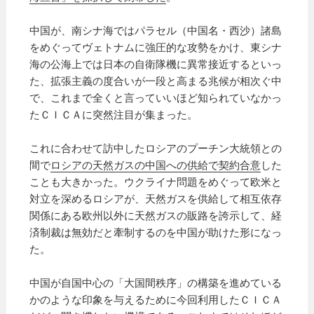
中国が、南シナ海ではパラセル（中国名・西沙）諸島
をめぐってヴェトナムに強圧的な攻勢をかけ、東シナ
海の公海上では日本の自衛隊機に異常接近するといっ
た、拡張主義の度合いが一段と高まる兆候が相次ぐ中
で、これまで全くと言っていいほど知られていなかっ
たＣＩＣＡに突然注目が集まった。
これに合わせて訪中したロシアのプーチン大統領との
間で
ロシアの天然ガスの中国への供給で契約合意
した
ことも大きかった。ウクライナ問題をめぐって欧米と
対立を深めるロシアが、天然ガスを供給して相互依存
関係にある欧州以外に天然ガスの販路を誇示して、経
済制裁は無効だと牽制するのを中国が助けた形になっ
た。
中国が自国中心の「大国間秩序」の構築を進めている
かのような印象を与えるために今回利用したＣＩＣＡ