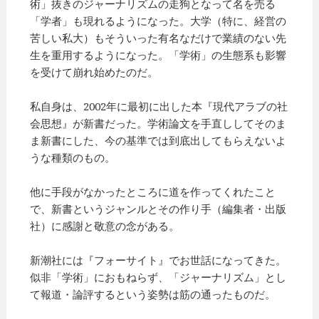
術」抜きのジャーナリズムの走狗となって名を売る
「学者」も現れるようになった。大学（特に、経営の
苦しい私大）もそういった有名なだけで業績のない先
生を重用するようになった。「学術」の生態系も影響
を受けて崩れ始めたのだ。
私自身は、2002年に最初に出した本『現代アラブの社
会思想』が新書だった。学術論文を手直ししてそのま
ま新書にした、今の基準では到底出してもらえないよ
うな種類のもの。
他に手段がなかったところに道を作ってくれたこと
で、新書というジャンルとその作り手（編集者・出版
社）に感謝と敬意の念がある。
新潮社には『フォーサイト』でお世話になってきた。
似非「学術」におもねらず、「ジャーナリズム」とし
て報道・論評するという姿勢は筋の通ったものだ。