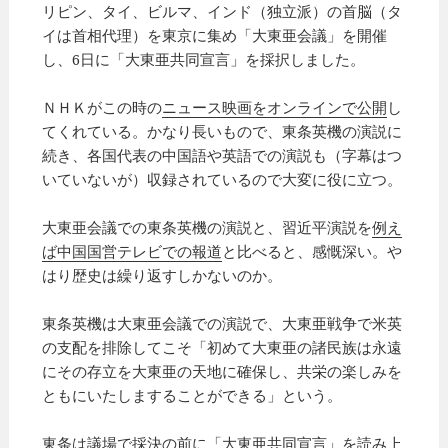
リピン、タイ、ビルマ、インド（独立派）の首脳（タ
イは首相代理）を東京に集め「大東亜会議」を開催
し、6日に「大東亜共同宣言」を採択しました。
ＮＨＫがこの時の
ニュース映画をオンラインで公開
し
てくれている。かなり長いもので、東条英機の演説に
続き、各国代表の中国語や英語での演説も（字幕はつ
いていないが）収録されているので大変に役に立つ。
大東亜会議での東条英機の演説と、習近平演説を
例え
ば中国国営テレビでの報道
と比べると、感慨深い。や
はり歴史は繰り返すしかないのか。
東条英機は大東亜会議での演説で、大東亜戦争で米英
の支配を排除してこそ「初めて大東亜の諸民族は永遠
にその存立を大東亜の天地に確保し、共栄の楽しみを
ともにいたしますることができる」という。
東条は議場で採決の前に「大東亜共同宣言」を読み上