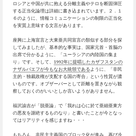
ロシアと中国が共に抱える分離主義やテロを断固弾圧
する正当化論理は詳細に書き込まれています。２．１
６のように、情報コミュニケーションの制限の正当化
を実質上意味する文言があります。
座興に上海宣言と大東亜共同宣言の類似する部分を探
してみましたが、基本的な事実は、国家元首・首脳の
出席で分かるように、「ユーラシアの内陸国の集ま
り」です。そして、
1992年に提唱したカザフスタンの
ナザルバエフが今もなお大統領である
ように、「非民
主的・独裁政権が支配する国の寄合」という性質が濃
いものです。オブザーバーとして距離を置きながら観
察しておくのがいいとしか言いようがありません。
福沢諭吉が「脱亜論」で「我れは心に於て亜細亜東方
の悪友を謝絶するものなり」と書いたことが今となっ
てはリアリティを感じますね・・・
もちろん、非民主主義国のブロック化が進み、再び冷