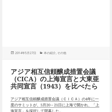
投
2014年5月27日
カ
本の紹介
,
その他
稿
テ
日:
ゴ
リ
アジア相互信頼醸成措置会議
ー
（CICA）の上海宣言と大東亜
共同宣言（1943）を比べたら
アジア相互信頼醸成措置会議（ＣＩＣＡ）の4年に一
度のサミットが、5月20－21日に上海で開かれ、「上
海宣言」を採択して閉幕した
。