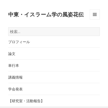
中東・イスラーム学の風姿花伝
メニュ
ーとウ
検
ィジェ
索:
ット
プロフィール
論文
単行本
講義情報
学会発表
【研究室・活動報告】