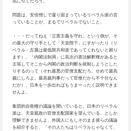
気に引くだろう。
問題は、安倍憎しで凝り固まっているリベラル派の言
っていることが、まるでリベラルでないこと。
・・・だってねえ「立憲主義を守れ」という側が、そ
の最大の守り手として「天皇陛下」にすがったり（リ
ベラル・左翼は最低限共和派であってくれないと困り
ます）、「内閣法制局」に高次の憲法解釈権があると
主張してそこから内閣の政治判断を統制しようとした
りするのって（それ最悪の官僚支配だろ。せめて最高
裁にしろよ。最高裁判事だって官僚だから不十分なん
だが）、日本を一歩出ればもうまーったく説明できま
せんよ。
集団的自衛権の議論を聞いていると、日本のリベラル
派は、天皇親政の官僚支配国家を望んでいる、としか
理解できませんよ。外国人にもしそのまま彼らの議論
を紹介すると、「その人たちはリベラルじゃなくて、