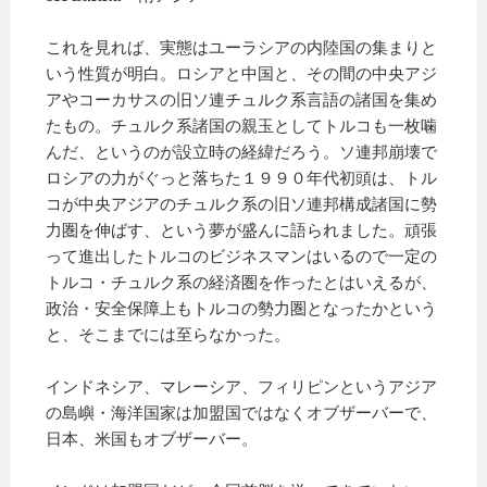
これを見れば、実態はユーラシアの内陸国の集まりと
いう性質が明白。ロシアと中国と、その間の中央アジ
アやコーカサスの旧ソ連チュルク系言語の諸国を集め
たもの。チュルク系諸国の親玉としてトルコも一枚噛
んだ、というのが設立時の経緯だろう。ソ連邦崩壊で
ロシアの力がぐっと落ちた１９９０年代初頭は、トル
コが中央アジアのチュルク系の旧ソ連邦構成諸国に勢
力圏を伸ばす、という夢が盛んに語られました。頑張
って進出したトルコのビジネスマンはいるので一定の
トルコ・チュルク系の経済圏を作ったとはいえるが、
政治・安全保障上もトルコの勢力圏となったかという
と、そこまでには至らなかった。
インドネシア、マレーシア、フィリピンというアジア
の島嶼・海洋国家は加盟国ではなくオブザーバーで、
日本、米国もオブザーバー。