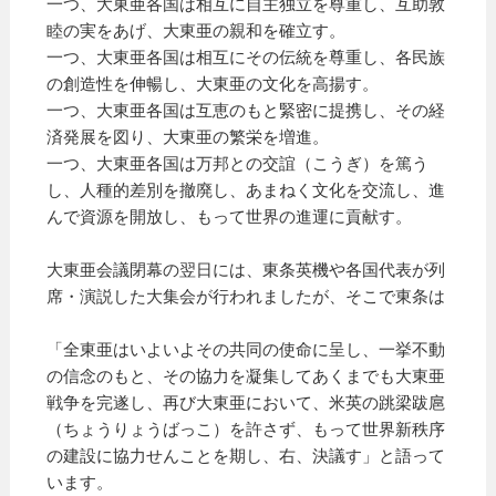
一つ、大東亜各国は相互に自主独立を尊重し、互助敦
睦の実をあげ、大東亜の親和を確立す。
一つ、大東亜各国は相互にその伝統を尊重し、各民族
の創造性を伸暢し、大東亜の文化を高揚す。
一つ、大東亜各国は互恵のもと緊密に提携し、その経
済発展を図り、大東亜の繁栄を増進。
一つ、大東亜各国は万邦との交誼（こうぎ）を篤う
し、人種的差別を撤廃し、あまねく文化を交流し、進
んで資源を開放し、もって世界の進運に貢献す。
大東亜会議閉幕の翌日には、東条英機や各国代表が列
席・演説した大集会が行われましたが、そこで東条は
「全東亜はいよいよその共同の使命に呈し、一挙不動
の信念のもと、その協力を凝集してあくまでも大東亜
戦争を完遂し、再び大東亜において、米英の跳梁跋扈
（ちょうりょうばっこ）を許さず、もって世界新秩序
の建設に協力せんことを期し、右、決議す」と語って
います。