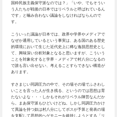
国粋民族主義保守派なのでは？」「いや、でもそうい
う人たちが戦後の日本ではリベラルと呼ばれているん
です」と噛み合わない議論をしなければならんので
す。
こういった議論が日本では、政界や学界やメディアで
なぜか通用しているという事実は、ある国のある歴史
的環境において生じた近代史上に稀な逸脱思想史とし
て、興味深い分析対象となると思いますが、こういう
ことを対象化すると学界・メディアで村八分になるの
で誰も言い出せない、考えることすらできない構造が
あります。
すさまじい同調圧力の中で、その場その場でふさわし
いことを言った人が生き残る、というのでは思想は育
たないよな・・・しかもそれがリベラル陣営なんだか
ら。まあ保守派もひどいけどね。しかし同調圧力かけ
て異論を持つ奴は村八分にしてボスが予算と発表の場
を支配して思想的ヘゲモニーを維持しようとする「リ