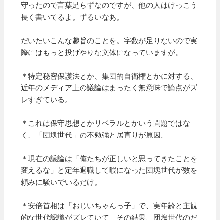
守ったので言葉足らずなのですが、他の人はけっこう
長く書いてるよ。ずるいなあ。
だいたいこんな趣旨のことを。字数が足りないので実
際にはもっと投げやりな文体になっていますが。
＊特定秘密保護法とか、集団的自衛権とかに対する、
近年のメディア上の議論はまったく無意味で論点がズ
レすぎている。
＊これは保守思想とかリベラルとかいう問題ではな
く、「団塊世代」の不勉強と居直りが原因。
＊現在の議論は「俺たちが正しいと思ってきたことを
変えるな」と定年退職して暇になった団塊世代が数を
頼みに騒いでいるだけ。
＊安倍首相は「おじいちゃんっ子」で、実年齢と主観
的な世代認識がズレていて、その結果、団塊世代のだ