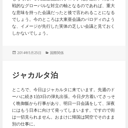
戦的なグローバルな対立の軸となるのであれば、重大
な意味を持った会議だったと後で言われることになる
でしょう。今のところは大東亜会議のパロディのよう
な、イメージが先行した実体の乏しい会議と見ておく
しかないでしょう。
投
2014年5月25日
カ
国際関係
稿
テ
日:
ゴ
リ
ジャカルタ泊
ー
ところで、今日はジャカルタに来ています。先週のド
ーハに続き1泊3日の弾丸出張。今日夕方着いてさっそ
く晩御飯から行事があり、明日一日会議をして、深夜
にはもう日本に向けて発ってしまいます。ですので街
は一切見られません。おまけに帰国は関空でそのまま
別の仕事に。