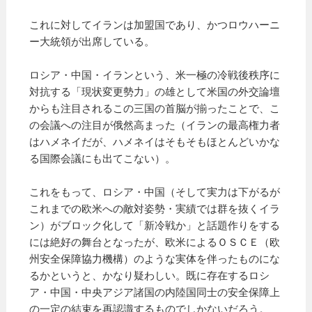
これに対してイランは加盟国であり、かつロウハーニ
ー大統領が出席している。
ロシア・中国・イランという、米一極の冷戦後秩序に
対抗する「現状変更勢力」の雄として米国の外交論壇
からも注目されるこの三国の首脳が揃ったことで、こ
の会議への注目が俄然高まった（イランの最高権力者
はハメネイだが、ハメネイはそもそもほとんどいかな
る国際会議にも出てこない）。
これをもって、ロシア・中国（そして実力は下がるが
これまでの欧米への敵対姿勢・実績では群を抜くイラ
ン）がブロック化して「新冷戦か」と話題作りをする
には絶好の舞台となったが、欧米によるＯＳＣＥ（欧
州安全保障協力機構）のような実体を伴ったものにな
るかというと、かなり疑わしい。既に存在するロシ
ア・中国・中央アジア諸国の内陸国同士の安全保障上
の一定の結束を再認識するものでしかないだろう。