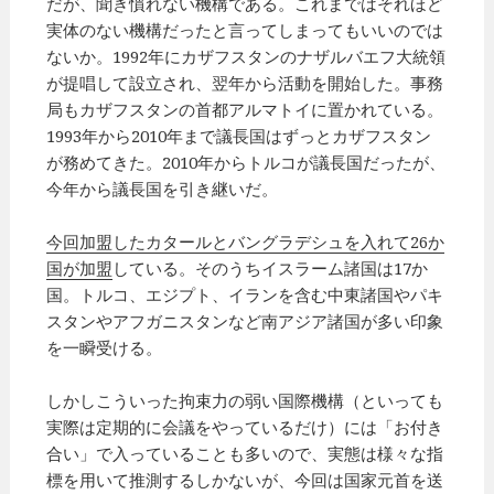
だが、聞き慣れない機構である。これまではそれほど
実体のない機構だったと言ってしまってもいいのでは
ないか。1992年にカザフスタンのナザルバエフ大統領
が提唱して設立され、翌年から活動を開始した。事務
局もカザフスタンの首都アルマトイに置かれている。
1993年から2010年まで議長国はずっとカザフスタン
が務めてきた。2010年からトルコが議長国だったが、
今年から議長国を引き継いだ。
今回加盟したカタールとバングラデシュを入れて26か
国が加盟
している。そのうちイスラーム諸国は17か
国。トルコ、エジプト、イランを含む中東諸国やパキ
スタンやアフガニスタンなど南アジア諸国が多い印象
を一瞬受ける。
しかしこういった拘束力の弱い国際機構（といっても
実際は定期的に会議をやっているだけ）には「お付き
合い」で入っていることも多いので、実態は様々な指
標を用いて推測するしかないが、今回は国家元首を送