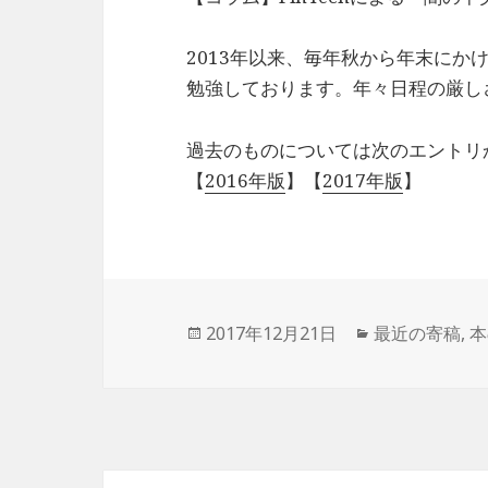
2013年以来、毎年秋から年末にか
勉強しております。年々日程の厳し
過去のものについては次のエントリ
【
2016年版
】【
2017年版
】
投
2017年12月21日
カ
最近の寄稿
,
本
稿
テ
日:
ゴ
リ
ー