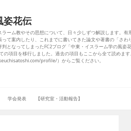
風姿花伝
スラーム教やその思想について、日々少しずつ解説します。有
張って案内したり、これまでに書いてきた論文や著書の「さわ
判となってしまったFC2ブログ「中東・イスラーム学の風姿
com/）」からすべての項目を移行しました。過去の項目もここから全て読めま
hisatoshi.com/profile/）からご覧ください。
学会発表
【研究室・活動報告】