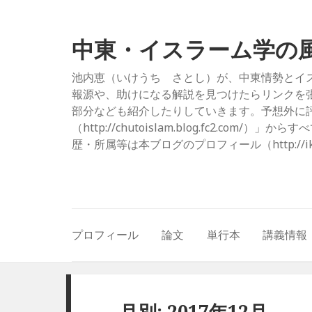
中東・イスラーム学の
池内恵（いけうち さとし）が、中東情勢とイ
報源や、助けになる解説を見つけたらリンクを
部分なども紹介したりしていきます。予想外に評
（http://chutoislam.blog.fc2.
歴・所属等は本ブログのプロフィール（http://ikeuc
プロフィール
論文
単行本
講義情報
月別: 2017年12月