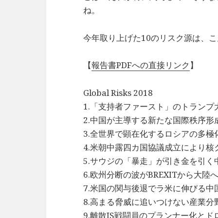
ね。
今年取り上げた10のリスク源は、
【
報告書PDFへの直接リンク
】
Global Risks 2018
1.「支持者ファースト」のトラン
2.中国が主導する新たな国際秩序形
3.全世界で顕在化するロシアの多極
4.米朝中露四カ国協議成立により核
5.サウジの「暴走」が引き金を引く
6.欧州分断の波がBREXITから大陸
7.米国の関与後退でラ米に伸びる中
8.高まる脅威に追いつけない産業
9.離散IS戦闘員のプランナー化と