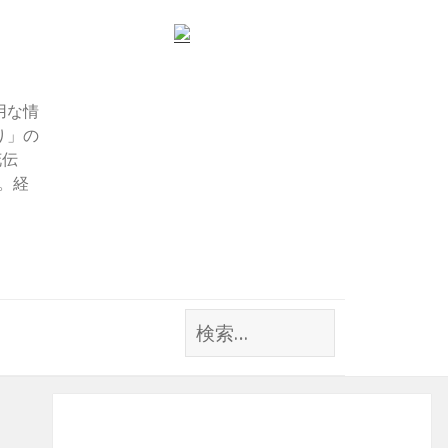
用な情
り」の
花伝
す。経
検
索: