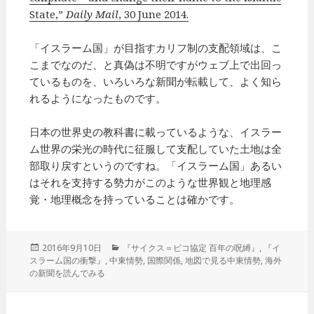
State,”
Daily Mail
, 30 June 2014.
「イスラーム国」が目指すカリフ制の支配領域は、こ
こまでなのだ、と真偽は不明ですがウェブ上で出回っ
ているものを、いろいろな新聞が転載して、よく知ら
れるようになったものです。
日本の世界史の教科書に載っているような、イスラー
ム世界の栄光の時代に征服して支配していた土地は全
部取り戻すというのですね。「イスラーム国」あるい
はそれを支持する勢力がこのような世界観と地理感
覚・地理概念を持っていることは確かです。
投
2016年9月10日
カ
『サイクス＝ピコ協定 百年の呪縛』
,
『イ
スラーム国の衝撃』
稿
,
中東情勢
テ
,
国際関係
,
地図で見る中東情勢
,
海外
の新聞を読んでみる
日:
ゴ
リ
ー