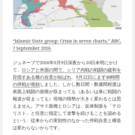
“Islamic State group: Crisis in seven charts,”
BBC
,
7 September 2016.
ジュネーブで2016年9月9日深夜から10日未明にかけ
て、
ロシアと米国の間で、シリア内戦の戦闘の緩和を
目指すある種の合意が結ばれ
、
9月22日にまず48時間
の停戦が発効
しました。しかし数日間・数週間程度は
表面上戦闘の規模が収まっても（あるいは単に戦闘の
報道が収まっても）現地の情勢が大きく変わるとは思
えません。アサド政権とロシアは、反体制派を「テロ
リスト」と任意に指定して攻撃を続けることを認める
という、従来からの実効性のなかった停戦合意と構造
は変わらないからです。