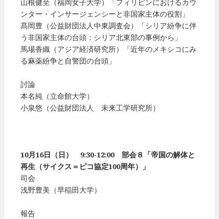
山根健至（福岡女子大学）「フィリピンにおけるカウ
ンター・インサージェンシーと非国家主体の役割」
髙岡豊（公益財団法人中東調査会）「シリア紛争に伴
う非国家主体の台頭：シリア北東部の事例から」
馬場香織（アジア経済研究所）「近年のメキシコにみ
る麻薬紛争と自警団の台頭」
討論
本名純（立命館大学）
小泉悠（公益財団法人 未来工学研究所）
10月16日（日） 9:30-12:00 部会８「帝国の解体と
再生（サイクス＝ピコ協定100周年）」
司会
浅野豊美（早稲田大学）
報告