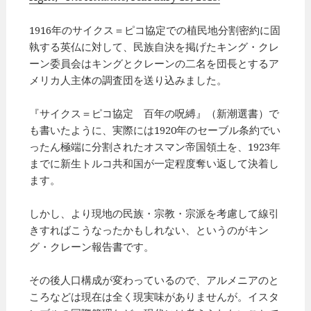
1916年のサイクス＝ピコ協定での植民地分割密約に固
執する英仏に対して、民族自決を掲げたキング・クレ
ーン委員会はキングとクレーンの二名を団長とするア
メリカ人主体の調査団を送り込みました。
『サイクス＝ピコ協定 百年の呪縛』（新潮選書）で
も書いたように、実際には1920年のセーブル条約でい
ったん極端に分割されたオスマン帝国領土を、1923年
までに新生トルコ共和国が一定程度奪い返して決着し
ます。
しかし、より現地の民族・宗教・宗派を考慮して線引
きすればこうなったかもしれない、というのがキン
グ・クレーン報告書です。
その後人口構成が変わっているので、アルメニアのと
ころなどは現在は全く現実味がありませんが。イスタ