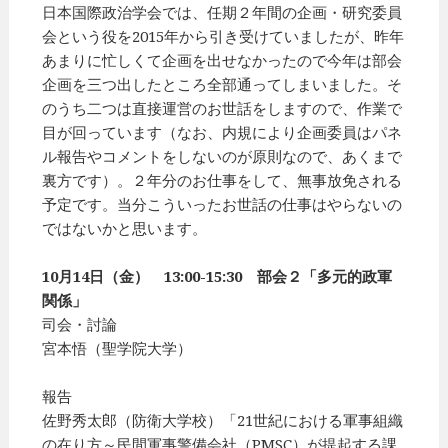
日本国際政治学会では、任期２年間の企画・研究委員
会という役を2015年から引き受けていましたが、昨年
あまりに忙しくて企画を出せなかったので今年は部会
企画を三つ出したところ全部通ってしまいました。そ
のうち二つは直接運営のお世話をしますので、作業で
目が回っています（なお、内規により企画委員はパネ
ル報告やコメントをしないのが原則なので、あくまで
裏方です）。２年分のお仕事をして、無事放免される
予定です。当分こういったお世話の仕事はやらないの
ではないかと思います。
10月14日（金） 13:00-15:30 部会２「多元的政軍
関係」
司会・討論
宮本悟（聖学院大学）
報告
佐野秀太郎（防衛大学校）「21世紀における軍事組織
の在り方～民間軍事警備会社（PMSC）が提起する課