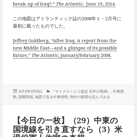
break-up of Iraq?,”
The Atlantic
, June 19, 2014.
この地図はアトランティック誌の2008年１・2月号に
最初に載ったものでした。
Jeffrey Goldberg, “After Iraq: A report from the
new Middle East—and a glimpse of its possible
future,”
The Atlantic
, January/February 2008.
投
2016年9月8日
カ
『サイクス＝ピコ協定 百年の呪縛』
,
中東情
勢
,
稿
国際関係
,
地図で見る中東情勢
テ
,
海外の新聞を読んでみる
日:
ゴ
リ
ー
【今日の一枚】（29）中東の
国境線を引き直すなら（3）米