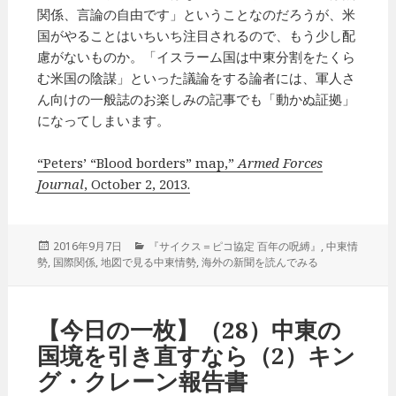
関係、言論の自由です」ということなのだろうが、米
国がやることはいちいち注目されるので、もう少し配
慮がないものか。「イスラーム国は中東分割をたくら
む米国の陰謀」といった議論をする論者には、軍人さ
ん向けの一般誌のお楽しみの記事でも「動かぬ証拠」
になってしまいます。
“Peters’ “Blood borders” map,”
Armed Forces
Journal
, October 2, 2013.
投
2016年9月7日
カ
『サイクス＝ピコ協定 百年の呪縛』
,
中東情
勢
,
稿
国際関係
,
地図で見る中東情勢
テ
,
海外の新聞を読んでみる
日:
ゴ
リ
ー
【今日の一枚】（28）中東の
国境を引き直すなら（2）キン
グ・クレーン報告書