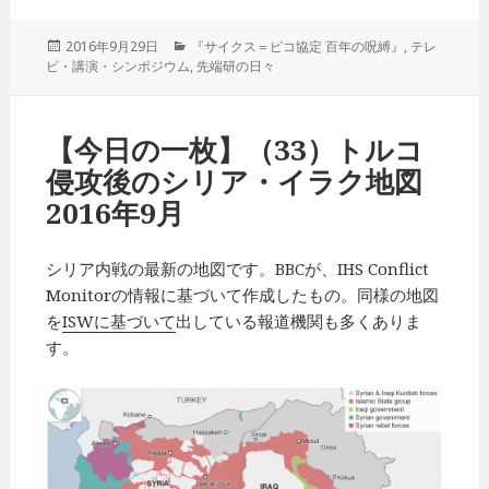
投
2016年9月29日
カ
『サイクス＝ピコ協定 百年の呪縛』
,
テレ
ビ・講演・シンポジウム
稿
,
テ
先端研の日々
日:
ゴ
リ
ー
【今日の一枚】（33）トルコ
侵攻後のシリア・イラク地図
2016年9月
シリア内戦の最新の地図です。BBCが、IHS Conflict
Monitorの情報に基づいて作成したもの。同様の地図
を
ISWに基づいて
出している報道機関も多くありま
す。