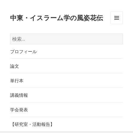
中東・イスラーム学の風姿花伝
メニュ
ーとウ
検
ィジェ
索:
ット
プロフィール
論文
単行本
講義情報
学会発表
【研究室・活動報告】