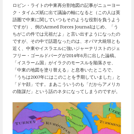
ロビン・ライトの中東再分割地図の記事がニューヨー
ク・タイムズ紙に出て議論の軸になると（この人は英
語圏で中東に関していつもそのような役割を負うよう
ですが）、例のArmed Forces Journalはじめ、「う
ちがこの件では元祖だよ」と言い出すようになったの
ですが、その中で話題なったのは、オバマ大統領とも
近く、中東やイスラエルに強いジャーナリストのジェ
フリー・ゴールドバーグが2014年6月に出した論稿。
「イスラーム国」がイラクのモースルを陥落させ、
「中東の地図を塗り替える」と息巻いたところで、
「うちは2007年にはこのことを予期していました」と
「ドヤ顔」です。まあこういうのも「だからアメリカ
の陰謀だ」という話のネタになってしまうのですが。