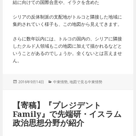
結に向けての国際合意や、イラクを含めた
シリアの反体制派の支配地がトルコと隣接した地域に
集約されていく様子も、この地図から見えてきます。
さらに数年以内には、トルコの国内の、シリアに隣接
したクルド人領域もこの地図に加えて描かれるなどと
いうことがあるのでしょうか。全くないとは言えませ
ん。
投
2016年9月14日
カ
中東情勢
,
地図で見る中東情勢
稿
テ
日:
ゴ
リ
【寄稿】『プレジデント
ー
Family』で先端研・イスラム
政治思想分野が紹介