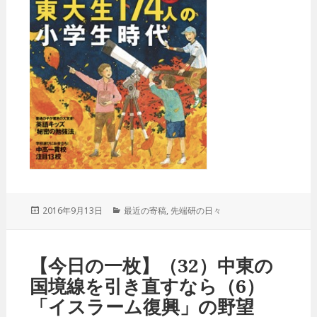
投
2016年9月13日
カ
最近の寄稿
,
先端研の日々
稿
テ
日:
ゴ
リ
【今日の一枚】（32）中東の
ー
国境線を引き直すなら（6）
「イスラーム復興」の野望