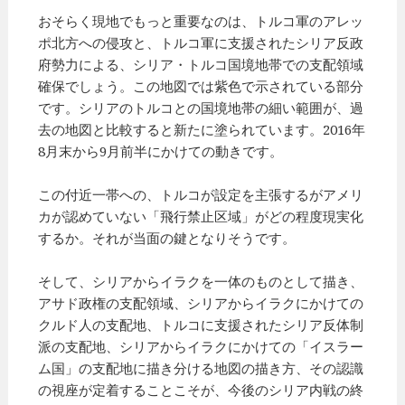
おそらく現地でもっと重要なのは、トルコ軍のアレッ
ポ北方への侵攻と、トルコ軍に支援されたシリア反政
府勢力による、シリア・トルコ国境地帯での支配領域
確保でしょう。この地図では紫色で示されている部分
です。シリアのトルコとの国境地帯の細い範囲が、過
去の地図と比較すると新たに塗られています。2016年
8月末から9月前半にかけての動きです。
この付近一帯への、トルコが設定を主張するがアメリ
カが認めていない「飛行禁止区域」がどの程度現実化
するか。それが当面の鍵となりそうです。
そして、シリアからイラクを一体のものとして描き、
アサド政権の支配領域、シリアからイラクにかけての
クルド人の支配地、トルコに支援されたシリア反体制
派の支配地、シリアからイラクにかけての「イスラー
ム国」の支配地に描き分ける地図の描き方、その認識
の視座が定着することこそが、今後のシリア内戦の終