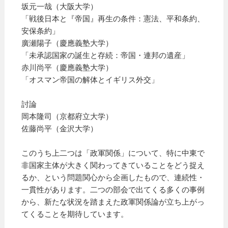
坂元一哉（大阪大学）
「戦後日本と『帝国』再生の条件：憲法、平和条約、
安保条約」
廣瀬陽子（慶應義塾大学）
「未承認国家の誕生と存続：帝国・連邦の遺産」
赤川尚平（慶應義塾大学）
「オスマン帝国の解体とイギリス外交」
討論
岡本隆司（京都府立大学）
佐藤尚平（金沢大学）
このうち上二つは「政軍関係」について、特に中東で
非国家主体が大きく関わってきていることをどう捉え
るか、という問題関心から企画したもので、連続性・
一貫性があります。二つの部会で出てくる多くの事例
から、新たな状況を踏まえた政軍関係論が立ち上がっ
てくることを期待しています。