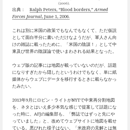
出典：
Ralph Peters, “Blood borders,”
Armed
Forces Journal
, June 1, 2006.
これは別に米国の政策でもなんでもなくて、ただ仮説
として面白半分に書いただけなようだが、軍人さん向
けの雑誌に載ったために、「米国の陰謀！」として中
東及び世界の陰謀論で使いまわされる結果となった。
ウェブ版の記事には地図が載っていないのだが、話題
になりすぎたから隠したというわけでもなく、単に紙
媒体からウェブにデータを移行するときに載らなかっ
たみたい。
2013年9月にロビン・ライトがNYTで中東再分割地図
を、ネタとはいえ多少本気な感じで提案して話題にな
った時に、AFJの編集部も、「弊誌ではずっと先にや
っていました」と、改めてウェブサイトに地図を載せ
ている。悪びれた様子はない。「米政府の見解とは無