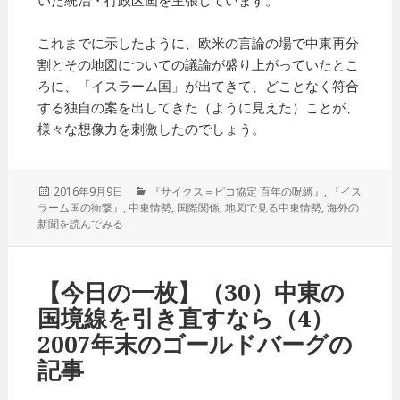
いた統治・行政区画を主張しています。
これまでに示したように、欧米の言論の場で中東再分
割とその地図についての議論が盛り上がっていたとこ
ろに、「イスラーム国」が出てきて、どことなく符合
する独自の案を出してきた（ように見えた）ことが、
様々な想像力を刺激したのでしょう。
投
2016年9月9日
カ
『サイクス＝ピコ協定 百年の呪縛』
,
『イス
ラーム国の衝撃』
稿
,
中東情勢
テ
,
国際関係
,
地図で見る中東情勢
,
海外の
新聞を読んでみる
日:
ゴ
リ
ー
【今日の一枚】（30）中東の
国境線を引き直すなら（4）
2007年末のゴールドバーグの
記事