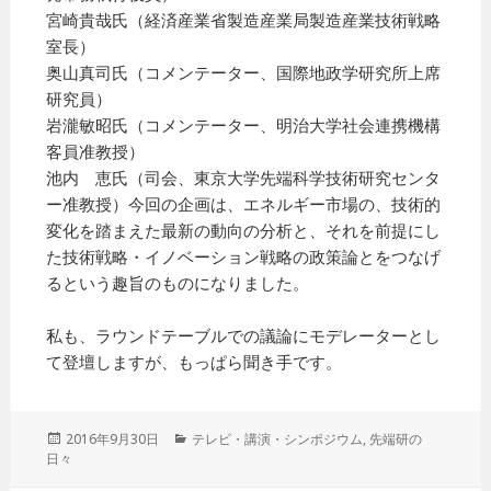
宮崎貴哉氏（経済産業省製造産業局製造産業技術戦略
室長）
奥山真司氏（コメンテーター、国際地政学研究所上席
研究員）
岩瀧敏昭氏（コメンテーター、明治大学社会連携機構
客員准教授）
池内 恵氏（司会、東京大学先端科学技術研究センタ
ー准教授）今回の企画は、エネルギー市場の、技術的
変化を踏まえた最新の動向の分析と、それを前提にし
た技術戦略・イノベーション戦略の政策論とをつなげ
るという趣旨のものになりました。
私も、ラウンドテーブルでの議論にモデレーターとし
て登壇しますが、もっぱら聞き手です。
投
2016年9月30日
カ
テレビ・講演・シンポジウム
,
先端研の
日々
稿
テ
日:
ゴ