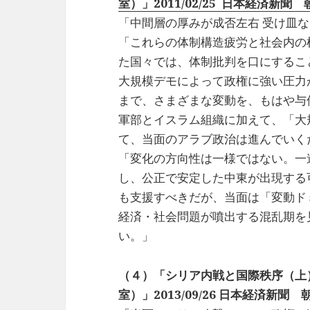
室）」2011/02/25 日本経済新聞 
「中間層の厚みが成否左右 受け皿
「これらの体制構造疲労と社会内の
た国々では、体制批判を口にするこ
大規模デモによって政権に強い圧力
まで、さまざまな変動を、もはや与
軍部とイスラム組織に加えて、「大
て、当面のアラブ政治は進んでいく
「変化の方向性は一様ではない。一
し、公正で安定した中東が出現する
も支援すべきだが、当面は「変動ド
経済・社会問題が噴出する混乱期を
い。」
（４）「シリア内戦と国際秩序（上
室）」2013/09/26 日本経済新聞 