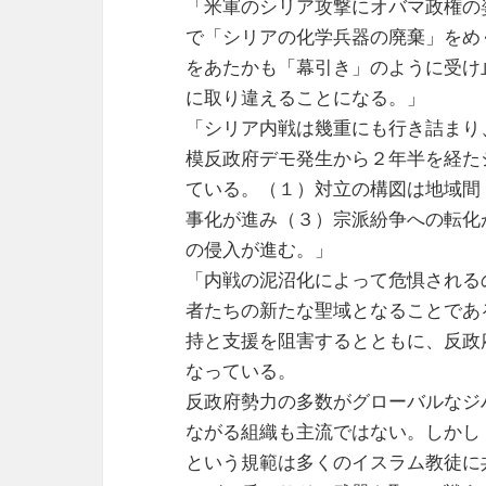
「米軍のシリア攻撃にオバマ政権の
で「シリアの化学兵器の廃棄」をめ
をあたかも「幕引き」のように受け
に取り違えることになる。」
「シリア内戦は幾重にも行き詰まり
模反政府デモ発生から２年半を経た
ている。（１）対立の構図は地域間
事化が進み（３）宗派紛争への転化
の侵入が進む。」
「内戦の泥沼化によって危惧される
者たちの新たな聖域となることであ
持と支援を阻害するとともに、反政
なっている。
反政府勢力の多数がグローバルなジ
ながる組織も主流ではない。しかし
という規範は多くのイスラム教徒に