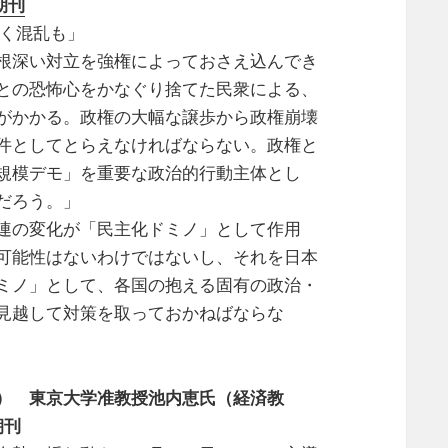
朝刊
なく混乱も」
根深い対立を強権によっておさえ込んでき
との恐怖心をかなぐり捨てた民衆による、
がかかる。政権の大幅な譲歩から政権崩壊
件としてとらえなければならない。政権と
規模デモ」を重要な政治的行動主体とし
だろう。」
連の変化が「民主化ドミノ」として作用
可能性はないわけではないし、それを日本
ミノ」として、各国の抱える固有の政治・
見越して対策を取っておかねばならな
） 東京大学准教授池内恵氏（経済教
朝刊