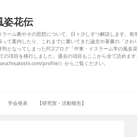
風姿花伝
スラーム教やその思想について、日々少しずつ解説します。有
張って案内したり、これまでに書いてきた論文や著書の「さわ
判となってしまったFC2ブログ「中東・イスラーム学の風姿
com/）」からすべての項目を移行しました。過去の項目もここから全て読めま
hisatoshi.com/profile/）からご覧ください。
学会発表
【研究室・活動報告】