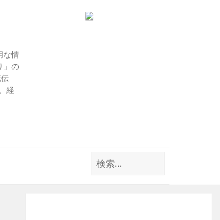
用な情
り」の
花伝
す。経
検
索: