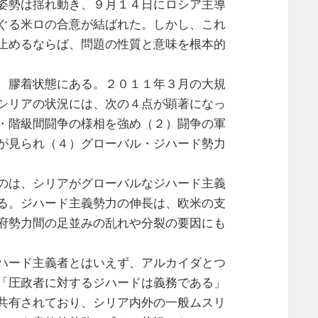
姿勢は揺れ動き、９月１４日にロシア主導
ぐる米ロの合意が結ばれた。しかし、これ
止めるならば、問題の性質と意味を根本的
、膠着状態にある。２０１１年３月の大規
シリアの状況には、次の４点が顕著になっ
・階級間闘争の様相を強め（２）闘争の軍
が見られ（４）グローバル・ジハード勢力
のは、シリアがグローバルなジハード主義
る。ジハード主義勢力の伸長は、欧米の支
府勢力間の足並みの乱れや分裂の要因にも
ハード主義者とはいえず、アルカイダとつ
「圧政者に対するジハードは義務である」
共有されており、シリア内外の一般ムスリ