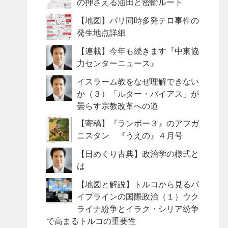
の押さえる油田と密輸ルート
【地図】パリ同時多発テロ事件の
発生地点詳細
【連載】今年も続きます『中東協
力センターニュース』
イスラーム教をなぜ理解できない
か（３）「ルター・バイアス」が
曇らす宗教改革への道
【寄稿】『ランボー３』のアフガ
ニスタン 『うえの』４月号
【日めくり古典】政治学の様式と
は
【地図と解説】トルコから見るパ
イプラインの国際政治（１）ウク
ライナ紛争とイラク・シリア紛争
で高まるトルコの重要性