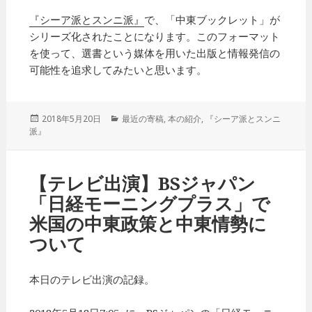
『シーア派とスンニ派』
で、「中東ブックレット」が
シリーズ化されたことになります。このフォーマット
を使って、選書という媒体を用いた出版と情報発信の
可能性を追求してみたいと思います。
投
2018年5月20日
カ
最近の寄稿
,
本の紹介
,
『シーア派とスンニ
派』
稿
テ
日:
ゴ
リ
ー
【テレビ出演】BSジャパン
「日経モーニングプラス」で
米国の中東政策と中東情勢に
ついて
本日のテレビ出演の記録。