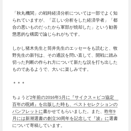
「秋丸機関」の戦時経済分析については一部でよく知
られていますが、「正しい分析をした経済学者」「都
合の悪いものだったから軍部が焼却した」という勧善
懲悪的な構図で論じられがちです。
しかし猪木先生と筒井先生のエッセーをも読むと、牧
野先生の新刊は、その通説を問い直して、開戦に踏み
切った判断の作られ方について新たな説を打ち出した
ものであるようで、大いに楽しみです。
＊＊＊
ちょうど
2年前の2016年5月に『サイクス＝ピコ協定
百年の呪縛』を出版した時も、ベストセレクションの
パンフレットに
書かせてもらいました。また、
昨年9
月には新潮選書の創立50周年を記念して『波』に
選書
について寄稿しています。