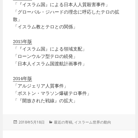
「『イスラム国』による日本人人質殺害事件」
「グローバル・ジハードの理念に呼応したテロの拡
散」
「イスラム教とテロとの関係」
2015年版
「『イスラム国』による領域支配」
「ローンウルフ型テロの続発」
「日本人イスラム国渡航計画事件」
2014年版
「アルジェリア人質事件」
「ボストン・マラソン爆破テロ事件」
「『開放された戦線』の拡大」
投
2018年5月18日
カ
最近の寄稿
,
イスラーム世界の動向
稿
テ
日:
ゴ