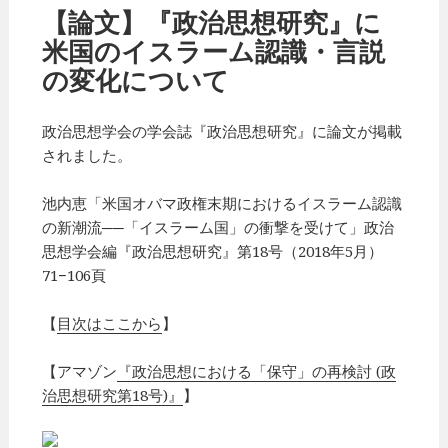
リ
【論文】『政治思想研究』に
ー
米国のイスラーム認識・言説
の変化について
政治思想学会の学会誌『政治思想研究』に論文が掲載
されました。
池内恵「米国オバマ政権末期におけるイスラーム認識
の新潮流──「イスラーム国」の衝撃を受けて」政治
思想学会編『政治思想研究』第18号（2018年5月）
71−106頁
【
目次はここから
】
【アマゾン
『政治思想における「保守」の再検討 (政
治思想研究第18号)』
】