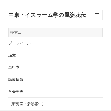
中東・イスラーム学の風姿花伝
メニュ
ーとウ
検
ィジェ
索:
ット
プロフィール
論文
単行本
講義情報
学会発表
【研究室・活動報告】