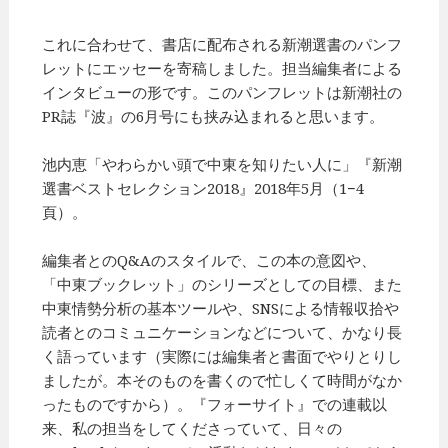
これに合わせて、書店に配布される新潮選書のパンフ
レットにエッセーを寄稿しました。担当編集者による
インタビューの形です。このパンフレットは新潮社の
PR誌『波』の6月号にも挟み込まれると思います。
池内恵「やわらかい頭で中東を知りたい人に」『新潮
選書ベストセレクション2018』2018年5月（1−4
頁）。
編集者とのQ&Aのスタイルで、この本の意図や、
「中東ブックレット」のシリーズとしての目標、また
中東情勢分析の基本ツールや、SNSによる情報収拾や
読者とのコミュニケーションなどについて、かなり長
く語っています（実際には編集者と書面でやりとりし
ましたが。本そのものを書くので忙しくて時間がなか
ったものですから）。『フォーサイト』での連載以
来、私の担当をしてくださっていて、日々の