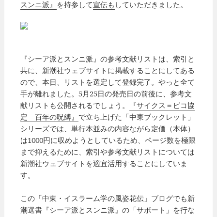
スンニ派』
を持参して
宣伝も
していただきました。
『シーア派とスンニ派』の参考文献リストは、索引と
共に、新潮社ウェブサイトに掲載することにしてある
ので、本日、リストを選定して登録完了。やっと全て
手が離れました。5月25日の発売日の前後に、参考文
献リストも公開されるでしょう。
『サイクス＝ピコ協
定 百年の呪縛』
で立ち上げた「中東ブックレット」
シリーズでは、単行本並みの内容ながら定価（本体）
は1000円に収めようとしているため、ページ数を極限
まで抑えるために、索引や参考文献リストについては
新潮社ウェブサイトを適宜活用することにしていま
す。
この「中東・イスラーム学の風姿花伝」ブログでも新
潮選書『シーア派とスンニ派』の「サポート」を行な