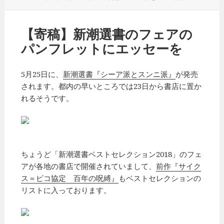
稿
テ
日:
ゴ
リ
【寄稿】新潮選書のフェアの
ー
パンフレットにエッセーを
5月25日に、
新潮選書『シーア派とスンニ派』
が発売
されます。都内の早いところでは23日から書店に置か
れるそうです。
ちょうど「新潮選書ベストセレクション2018」のフェ
アが各地の書店で開催されていまして、
前作『サイク
ス＝ピコ協定 百年の呪縛』
もベストセレクションの
リストに入っております。