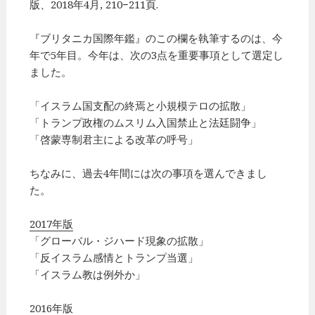
版、2018年4月, 210−211頁.
『ブリタニカ国際年鑑』のこの欄を執筆するのは、今
年で5年目。今年は、次の3点を重要事項として選定し
ました。
「イスラム国支配の終焉と小規模テロの拡散」
「トランプ政権のムスリム入国禁止と法廷闘争」
「啓蒙専制君主による改革の呼号」
ちなみに、過去4年間には次の事項を選んできまし
た。
2017年版
「グローバル・ジハード現象の拡散」
「反イスラム感情とトランプ当選」
「イスラム教は例外か」
2016年版