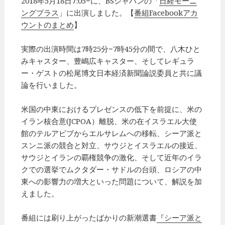
2018年5月18日7:05−に、BSジャパンの「
日経モーニ
ングプラス
」に出演しました。【
番組Facebookアカ
ウントのまとめ
】
実際の出演時間は7時25分−7時45分の間で、八木ひと
みキャスター、豊嶋広キャスター、そしてレギュラ
ー・ゲストの松尾博文日本経済新聞論説委員と共に議
論を行いました。
米国の中東におけるプレゼンスの低下を前提に、米の
イラン核合意(JCPOA）離脱、米の在イスラエル大使
館のテルアビブからエルサレムへの移転、シーア派と
スンニ派の競合と対立、サウジとイスラエルの接近、
サウジとイランの覇権競争の激化、そして近年のイラ
クでの選挙でムクタダー・サドルの台頭、ロシアの中
東への影響力の増大といった問題について、解説を加
えました。
番組には刷り上がったばかりの新潮選書
『シーア派と