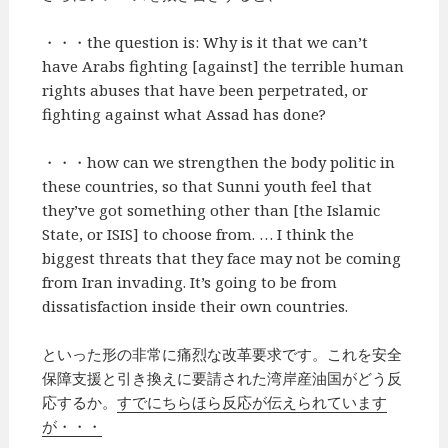
・・・the question is: Why is it that we can’t
have Arabs fighting [against] the terrible human
rights abuses that have been perpetrated, or
fighting against what Assad has done?
・・・how can we strengthen the body politic in
these countries, so that Sunni youth feel that
they’ve got something other than [the Islamic
State, or ISIS] to choose from. … I think the
biggest threats that they face may not be coming
from Iran invading. It’s going to be from
dissatisfaction inside their own countries.
といった形の非常に痛烈な改革要求です。これを安全
保障支援と引き換えに要請された湾岸産油国がどう反
応するか。
すでにちらほら反応が伝えられています
が・・・