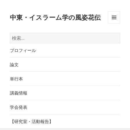
中東・イスラーム学の風姿花伝
メニュ
ーとウ
検
ィジェ
索:
ット
プロフィール
論文
単行本
講義情報
学会発表
【研究室・活動報告】