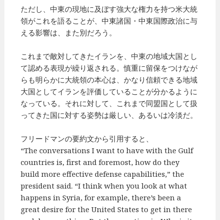
ただし、中東の現地に及ぼす強大な権力を持つ米大統
領がこれを語ることが、中東諸国・中東国際政治に与
える影響は、また別だろう。
これまで敵対してきたイランを、中東の地域大国とし
て認める表現が繰り返される。慎重に留保をつけなが
らも明らかに大統領の本心は、かなり信頼できる地域
大国としてイランを評価していることが分かるように
なっている。それに対して、これまで同盟国として扱
ってきた国に対する姿勢は厳しい、あるいは冷淡だ。
フリードマンの要約文から引用すると、
“The conversations I want to have with the Gulf
countries is, first and foremost, how do they
build more effective defense capabilities,” the
president said. “I think when you look at what
happens in Syria, for example, there’s been a
great desire for the United States to get in there