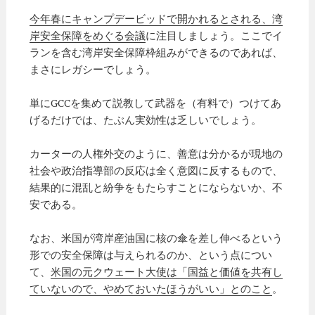
今年春にキャンプデービッドで開かれるとされる、湾
岸安全保障をめぐる会議
に注目しましょう。ここでイ
ランを含む湾岸安全保障枠組みができるのであれば、
まさにレガシーでしょう。
単にGCCを集めて説教して武器を（有料で）つけてあ
げるだけでは、たぶん実効性は乏しいでしょう。
カーターの人権外交のように、善意は分かるが現地の
社会や政治指導部の反応は全く意図に反するもので、
結果的に混乱と紛争をもたらすことにならないか、不
安である。
なお、米国が湾岸産油国に核の傘を差し伸べるという
形での安全保障は与えられるのか、という点につい
て、
米国の元クウェート大使は「国益と価値を共有し
ていないので、やめておいたほうがいい」とのこと
。