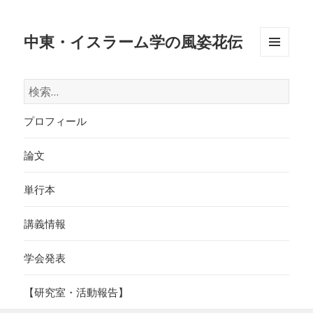
中東・イスラーム学の風姿花伝
メニュ
ーとウ
検
ィジェ
索:
ット
プロフィール
論文
単行本
講義情報
学会発表
【研究室・活動報告】