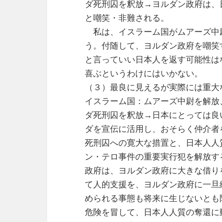
ダ死刑囚を釈放→ヨルダン政府は、
と嘲笑・非難される。
私は、イスラーム国がムアーズ中
う。付随して、ヨルダン政府を嘲笑
と言っていい日本人を返す可能性は
喜ぶというわけにはいかない。
（３）最良に見えるが実際には重大
イスラーム国：ムアーズ中尉を解放
ダ死刑囚を釈放→日本にとっては良
ダを宣伝に活用し、おそらく仲介者
死刑囚への寛大な措置と、日本人人
ン・テロ事件の重要実行犯を解放す
政府は、ヨルダン政府に大きな借り
て人的支援を、ヨルダン政府に一旦
められる事態も将来に生じないとも
危険を冒して、日本人人質の奪還に