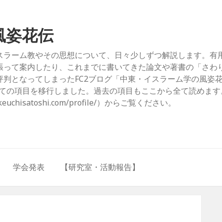
風姿花伝
スラーム教やその思想について、日々少しずつ解説します。有
張って案内したり、これまでに書いてきた論文や著書の「さわ
判となってしまったFC2ブログ「中東・イスラーム学の風姿
com/）」からすべての項目を移行しました。過去の項目もここから全て読めま
hisatoshi.com/profile/）からご覧ください。
学会発表
【研究室・活動報告】