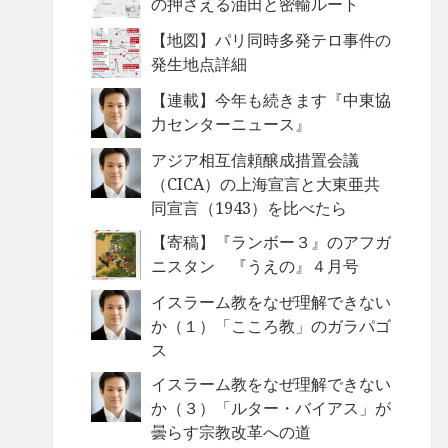
の押さえる油田と密輸ルート
【地図】パリ同時多発テロ事件の
発生地点詳細
【連載】今年も続きます『中東協
力センターニュース』
アジア相互信頼醸成措置会議
（CICA）の上海宣言と大東亜共
同宣言（1943）を比べたら
【寄稿】『ランボー３』のアフガ
ニスタン 『うえの』４月号
イスラーム教をなぜ理解できない
か（１）「こころ教」のガラパゴ
ス
イスラーム教をなぜ理解できない
か（３）「ルター・バイアス」が
曇らす宗教改革への道