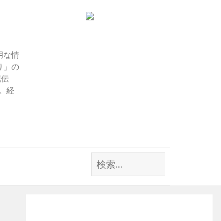
用な情
り」の
花伝
す。経
検
索: