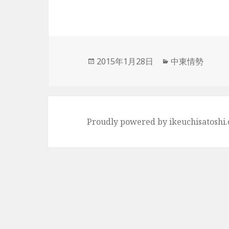
投
2015年1月28日
カ
中東情勢
稿
テ
日:
ゴ
リ
ー
Proudly powered by ikeuchisatoshi