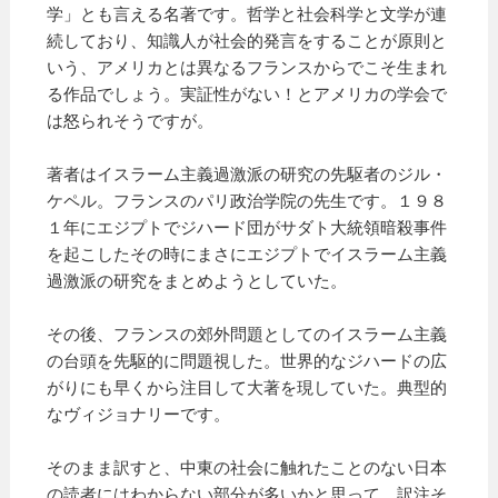
学」とも言える名著です。哲学と社会科学と文学が連
続しており、知識人が社会的発言をすることが原則と
いう、アメリカとは異なるフランスからでこそ生まれ
る作品でしょう。実証性がない！とアメリカの学会で
は怒られそうですが。
著者はイスラーム主義過激派の研究の先駆者のジル・
ケペル。フランスのパリ政治学院の先生です。１９８
１年にエジプトでジハード団がサダト大統領暗殺事件
を起こしたその時にまさにエジプトでイスラーム主義
過激派の研究をまとめようとしていた。
その後、フランスの郊外問題としてのイスラーム主義
の台頭を先駆的に問題視した。世界的なジハードの広
がりにも早くから注目して大著を現していた。典型的
なヴィジョナリーです。
そのまま訳すと、中東の社会に触れたことのない日本
の読者にはわからない部分が多いかと思って、訳注そ