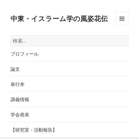
中東・イスラーム学の風姿花伝
メニュ
ーとウ
検
ィジェ
索:
ット
プロフィール
論文
単行本
講義情報
学会発表
【研究室・活動報告】