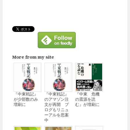
More from my site
『中東戦記』
『中東戦記』
『中東 危機
が少部数のみ
のアマゾン注
の震源を読
増刷に
文が再開 ブ
む』が増刷に
ログもリニュ
ーアルを思案
中