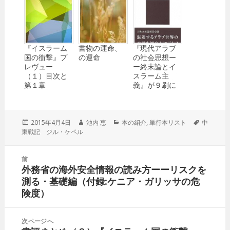
『イスラーム
書物の運命、
『現代アラブ
国の衝撃』プ
の運命
の社会思想ー
レヴュー
ー終末論とイ
（１）目次と
スラーム主
第１章
義』が９刷に
投
2015年4月4日
作
池内 恵
カ
本の紹介
,
単行本リスト
タ
中
東戦記 ジル・ケペル
稿
成
テ
グ
日:
者
ゴ
リ
投
前
ー
稿
外務省の海外安全情報の読み方ーーリスクを
前
ナ
測る・基礎編（付録:ケニア・ガリッサの危
の
ビ
険度）
投
ゲ
稿:
ー
次ページへ
シ