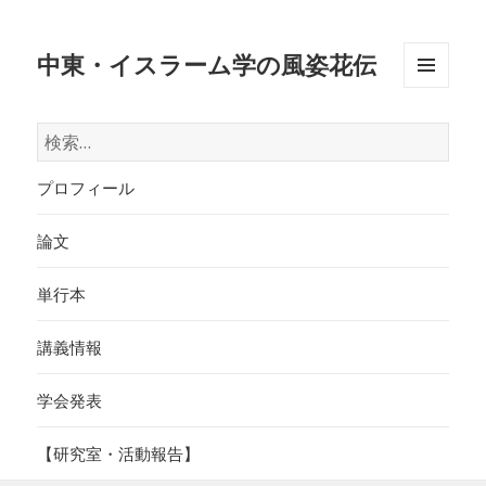
中東・イスラーム学の風姿花伝
メニュ
ーとウ
検
ィジェ
索:
ット
プロフィール
論文
単行本
講義情報
学会発表
【研究室・活動報告】