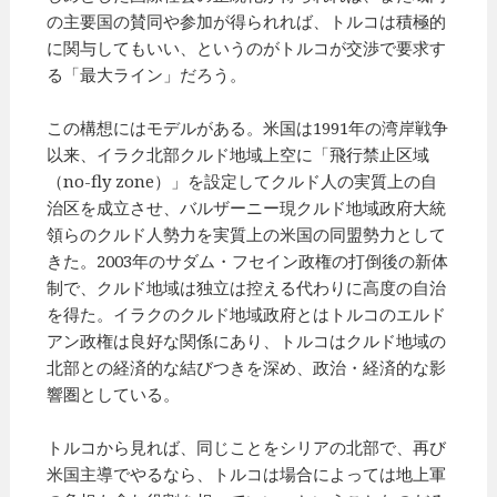
の主要国の賛同や参加が得られれば、トルコは積極的
に関与してもいい、というのがトルコが交渉で要求す
る「最大ライン」だろう。
この構想にはモデルがある。米国は1991年の湾岸戦争
以来、イラク北部クルド地域上空に「飛行禁止区域
（no-fly zone）」を設定してクルド人の実質上の自
治区を成立させ、バルザーニー現クルド地域政府大統
領らのクルド人勢力を実質上の米国の同盟勢力として
きた。2003年のサダム・フセイン政権の打倒後の新体
制で、クルド地域は独立は控える代わりに高度の自治
を得た。イラクのクルド地域政府とはトルコのエルド
アン政権は良好な関係にあり、トルコはクルド地域の
北部との経済的な結びつきを深め、政治・経済的な影
響圏としている。
トルコから見れば、同じことをシリアの北部で、再び
米国主導でやるなら、トルコは場合によっては地上軍