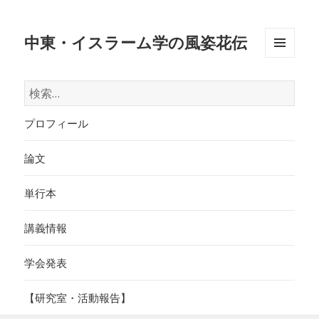
中東・イスラーム学の風姿花伝
メニュ
ーとウ
検
ィジェ
索:
ット
プロフィール
論文
単行本
講義情報
学会発表
【研究室・活動報告】