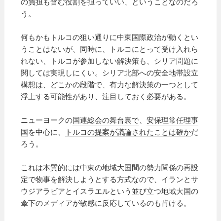
の負担も含む役割を担っていい、ということなのだろ
う。
何もかもトルコの狙い通りに中東国際政治が動くとい
うことはないが、同時に、トルコにとって受け入れら
れない、トルコが参加しない解決策も、シリア問題に
関しては実現しにくい。シリア北部への安全地帯設立
構想は、どこかの段階で、有力な解決策の一つとして
浮上する可能性があり、注目しておく必要がある。
ニューヨークの
国連総会の舞台裏で
、
安保理常任理事
国
を中心に、
トルコの提案が議論されたことは確か
だ
ろう。
これは本質的には中東の地域大国間の勢力関係の再設
定で物事を解決しようとする方式なので、イランとサ
ウジアラビアとイスラエルという並び立つ地域大国の
傘下のメディアが敏感に反応しているのも肯ける。