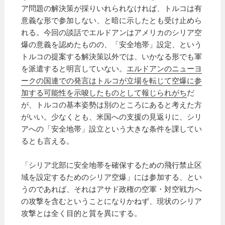
ア問題の解決策が採りいれられなければ、トルコは有
意義な形で参加しない、と暗に示したとも受け止めら
れる。今回の談話でエルドアンはアメリカのシリア空
爆の意義を認めたものの、「安全地帯」設定、という
トルコの提案する解決策以外では、いかなる形でも軍
を派遣すると明言していない。
エルドアンのニューヨ
ークの国連での発言はトルコが立場を転じて空爆に参
加する可能性を示唆したものとして報じられがち
だ
が、トルコの基本姿勢は別のところにあると考えた方
がいい。少なくとも、米国への支援の見返りに、シリ
アへの「安全地帯」設立という大きな条件を課してい
るとも言える。
「シリア北部に安全地帯を確保するための飛行禁止区
域を設定するためのシリア空爆」には参加する、とい
うのであれば、それはアサド政権の空軍・対空戦力へ
の攻撃を含むということになりかねず、現状のシリア
攻撃とは全く目的と質を異にする。