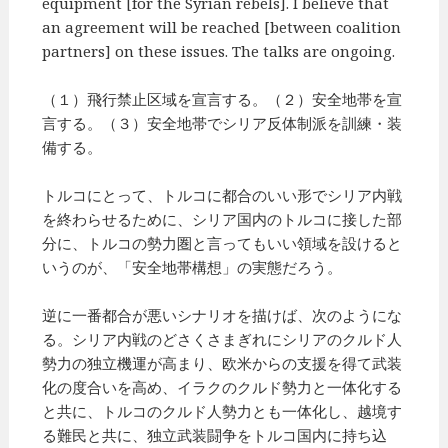
equipment [for the Syrian rebels]. I believe that
an agreement will be reached [between coalition
partners] on these issues. The talks are ongoing.
（１）飛行禁止区域を宣言する。（２）安全地帯を宣
言する。（３）安全地帯でシリア反体制派を訓練・装
備する。
トルコにとって、トルコに都合のいい形でシリア内戦
を終わらせるために、シリア国内のトルコに接した部
分に、トルコの勢力圏と言ってもいい領域を設けると
いうのが、「安全地帯構想」の実態だろう。
逆に一番都合が悪いシナリオを描けば、次のようにな
る。シリア内戦のどさくさまぎれにシリアのクルド人
勢力の独立機運が高まり、欧米からの支援を得て武装
化の度合いを高め、イラクのクルド勢力と一体化する
と共に、トルコのクルド人勢力とも一体化し、越境す
る難民と共に、独立武装闘争をトルコ国内に持ち込