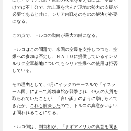
けでは不十分で、地上軍を含んだ現地の勢力の支援が
必要であると共に、シリア内戦そのものの解決が必要
になる。
この点で、トルコの動向が最大の鍵になる。
トルコはこの問題で、米国の空爆を支持しつつも、空
爆への参加は否定し、ＮＡＴＯに提供しているインジ
ルリク空軍基地についてもシリア空爆への使用は拒否
している。
その理由として、6月にイラクのモースルで「イスラ
ーム国」によって総領事館が襲撃され、49人の人質を
取られていたことが、「言い訳」のように挙げられて
きたが、
これも解決した
ので、トルコの真意がいよい
よ問われることになる。
トルコ側は、
副首相が、「まずアメリカの真意を聞き