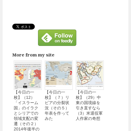
More from my site
【今日の一
【今日の一
【今日の一
枚】（12）
枚】（７）リ
枚】（29）中
「イスラーム
ビアの分裂状
東の国境線を
国」のイラク
況（その５）
引き直すなら
とシリアでの
年表を作って
（3）米退役軍
領域支配の変
みた
人作家の奇想
遷（その２）
2014年後半の