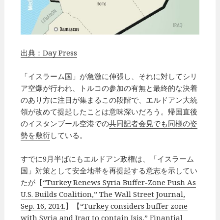
出典：Day Press
「イスラーム国」が急激に伸張し、それに対してシリ
ア空爆が行われ、トルコの参加の有無と最終的な決着
のあり方に注目が集まるこの段階で、エルドアン大統
領が改めて提起したことは意味深いだろう。帰国直後
のイスタンブール空港での
共同記者会見でも同様の姿
勢を敷衍
している。
すでに9月半ばにもエルドアン政権は、「イスラーム
国」対策として安全地帯を再提起する意志を示してい
たが【
“Turkey Renews Syria Buffer-Zone Push As
U.S. Builds Coalition,” The Wall Street Journal,
Sep. 16, 2014.
】【
“Turkey considers buffer zone
with Syria and Iraq to contain Isis,” Finantial