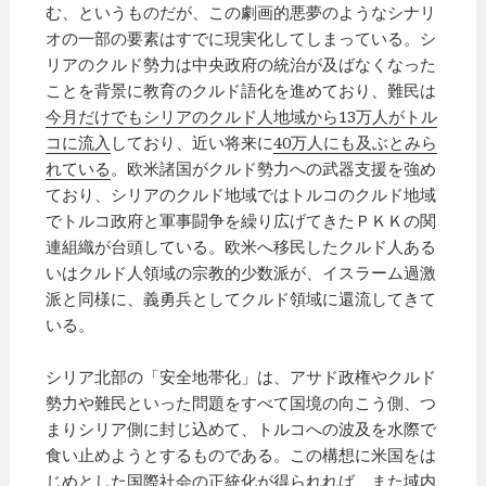
む、というものだが、この劇画的悪夢のようなシナリ
オの一部の要素はすでに現実化してしまっている。シ
リアのクルド勢力は中央政府の統治が及ばなくなった
ことを背景に教育のクルド語化を進めており、難民は
今月だけでもシリアのクルド人地域から13万人がトル
コに流入
しており、近い将来に
40万人にも及ぶとみら
れている
。欧米諸国がクルド勢力への武器支援を強め
ており、シリアのクルド地域ではトルコのクルド地域
でトルコ政府と軍事闘争を繰り広げてきたＰＫＫの関
連組織が台頭している。欧米へ移民したクルド人ある
いはクルド人領域の宗教的少数派が、イスラーム過激
派と同様に、義勇兵としてクルド領域に還流してきて
いる。
シリア北部の「安全地帯化」は、アサド政権やクルド
勢力や難民といった問題をすべて国境の向こう側、つ
まりシリア側に封じ込めて、トルコへの波及を水際で
食い止めようとするものである。この構想に米国をは
じめとした国際社会の正統化が得られれば、また域内