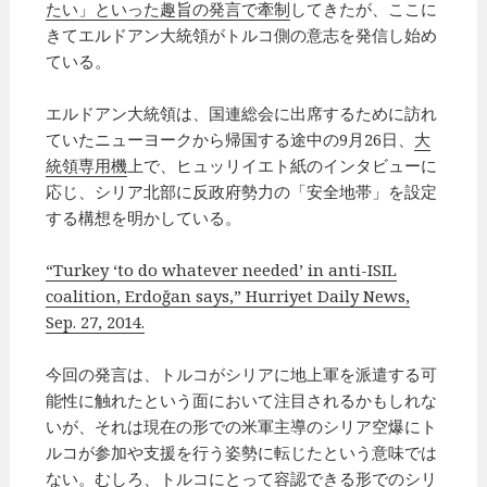
たい」といった趣旨の発言で牽制
してきたが、ここに
きてエルドアン大統領がトルコ側の意志を発信し始め
ている。
エルドアン大統領は、国連総会に出席するために訪れ
ていたニューヨークから帰国する途中の9月26日、
大
統領専用機
上で、ヒュッリイエト紙のインタビューに
応じ、シリア北部に反政府勢力の「安全地帯」を設定
する構想を明かしている。
“Turkey ‘to do whatever needed’ in anti-ISIL
coalition, Erdoğan says,” Hurriyet Daily News,
Sep. 27, 2014.
今回の発言は、トルコがシリアに地上軍を派遣する可
能性に触れたという面において注目されるかもしれな
いが、それは現在の形での米軍主導のシリア空爆にト
ルコが参加や支援を行う姿勢に転じたという意味では
ない。むしろ、トルコにとって容認できる形でのシリ