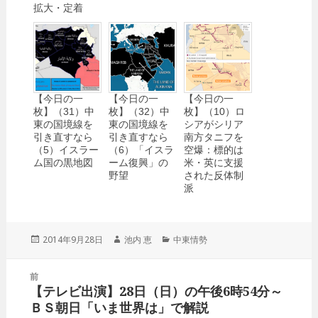
拡大・定着
【今日の一
【今日の一
【今日の一
枚】（31）中
枚】（32）中
枚】（10）ロ
東の国境線を
東の国境線を
シアがシリア
引き直すなら
引き直すなら
南方タニフを
（5）イスラー
（6）「イスラ
空爆：標的は
ム国の黒地図
ーム復興」の
米・英に支援
野望
された反体制
派
投
2014年9月28日
作
池内 恵
カ
中東情勢
稿
成
テ
日:
者
ゴ
投
前
リ
稿
【テレビ出演】28日（日）の午後6時54分～
ー
前
ナ
ＢＳ朝日「いま世界は」で解説
の