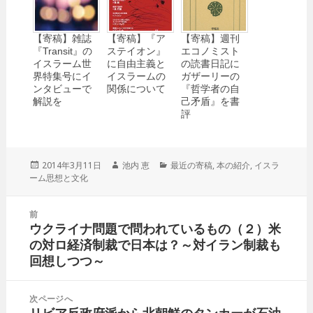
【寄稿】雑誌
【寄稿】『ア
【寄稿】週刊
『Transit』の
ステイオン』
エコノミスト
イスラーム世
に自由主義と
の読書日記に
界特集号にイ
イスラームの
ガザーリーの
ンタビューで
関係について
『哲学者の自
解説を
己矛盾』を書
評
投
2014年3月11日
作
池内 恵
カ
最近の寄稿
,
本の紹介
,
イスラ
ーム思想と文化
稿
成
テ
日:
者
ゴ
リ
投
前
ー
稿
ウクライナ問題で問われているもの（２）米
前
ナ
の対ロ経済制裁で日本は？～対イラン制裁も
の
ビ
回想しつつ～
投
ゲ
稿:
ー
次ページへ
シ
リビア反政府派から北朝鮮のタンカーが石油