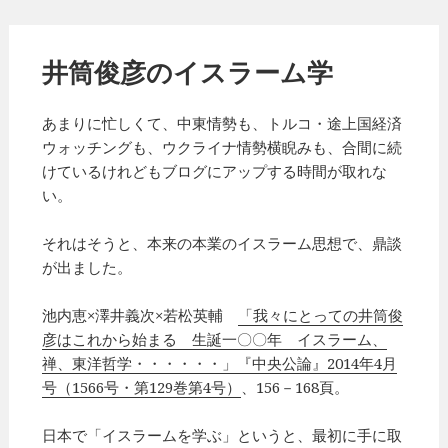
井筒俊彦のイスラーム学
あまりに忙しくて、中東情勢も、トルコ・途上国経済
ウォッチングも、ウクライナ情勢横睨みも、合間に続
けているけれどもブログにアップする時間が取れな
い。
それはそうと、本来の本業のイスラーム思想で、鼎談
が出ました。
池内恵×澤井義次×若松英輔
「我々にとっての井筒俊
彦はこれから始まる 生誕一〇〇年 イスラーム、
禅、東洋哲学・・・・・・」『中央公論』2014年4月
号（1566号・第129巻第4号）
、156－168頁。
日本で「イスラームを学ぶ」というと、最初に手に取