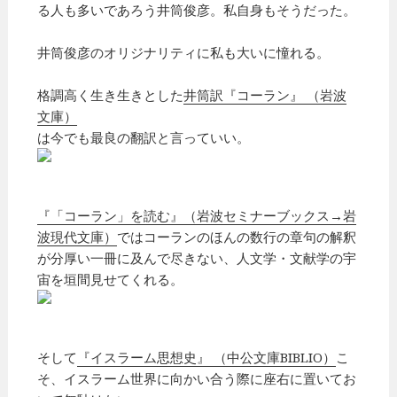
る人も多いであろう井筒俊彦。私自身もそうだった。
井筒俊彦のオリジナリティに私も大いに憧れる。
格調高く生き生きとした
井筒訳『コーラン』 （岩波
文庫）
は今でも最良の翻訳と言っていい。
『「コーラン」を読む』（岩波セミナーブックス→岩
波現代文庫）
ではコーランのほんの数行の章句の解釈
が分厚い一冊に及んで尽きない、人文学・文献学の宇
宙を垣間見せてくれる。
そして
『イスラーム思想史』 （中公文庫BIBLIO）
こ
そ、イスラーム世界に向かい合う際に座右に置いてお