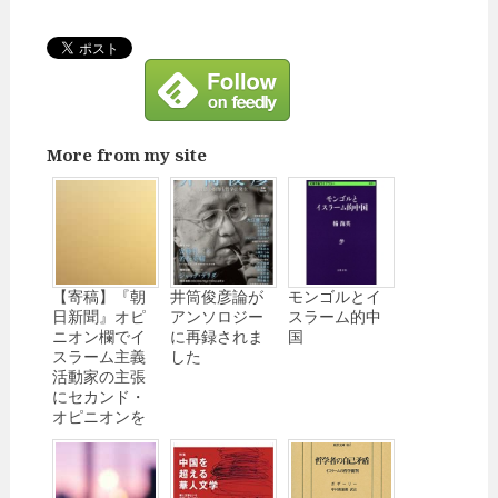
More from my site
【寄稿】『朝
井筒俊彦論が
モンゴルとイ
日新聞』オピ
アンソロジー
スラーム的中
ニオン欄でイ
に再録されま
国
スラーム主義
した
活動家の主張
にセカンド・
オピニオンを