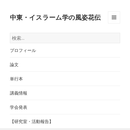
中東・イスラーム学の風姿花伝
メニュ
ーとウ
検
ィジェ
索:
ット
プロフィール
論文
単行本
講義情報
学会発表
【研究室・活動報告】