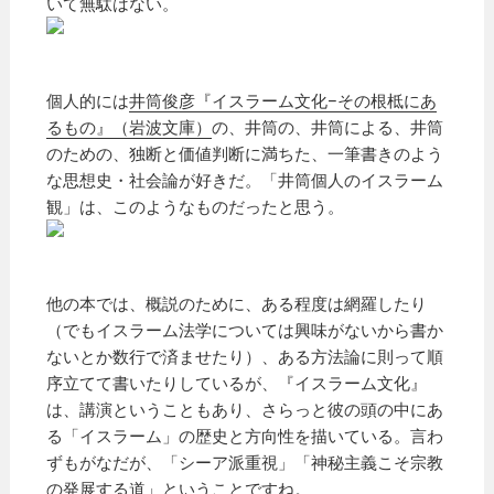
いて無駄はない。
個人的には
井筒俊彦『イスラーム文化−その根柢にあ
るもの』（岩波文庫）
の、井筒の、井筒による、井筒
のための、独断と価値判断に満ちた、一筆書きのよう
な思想史・社会論が好きだ。「井筒個人のイスラーム
観」は、このようなものだったと思う。
他の本では、概説のために、ある程度は網羅したり
（でもイスラーム法学については興味がないから書か
ないとか数行で済ませたり）、ある方法論に則って順
序立てて書いたりしているが、『イスラーム文化』
は、講演ということもあり、さらっと彼の頭の中にあ
る「イスラーム」の歴史と方向性を描いている。言わ
ずもがなだが、「シーア派重視」「神秘主義こそ宗教
の発展する道」ということですね。