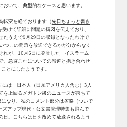
において、典型的なケースと思います。
為転変を経ております（
先日ちょっと書き
材を受けて詳細に問題の構図を伝えており、
せたうえで9月29日の収録となったわけで
、いつこの問題を放送できるかが分からなく
それが、10月6日に発覚した「イスラーム
で、急遽これについての報道と抱き合わせ
うことにしたようです。
方には「日本人（日系アメリカ人含む）3人
てを上回るメガトン級のニュースが落ちて
成になり、私のコメント部分は省略（ついで
ーズアップ現代・公文書管理特集
も飛んで
の日。こちらは日を改めて放送されるよう