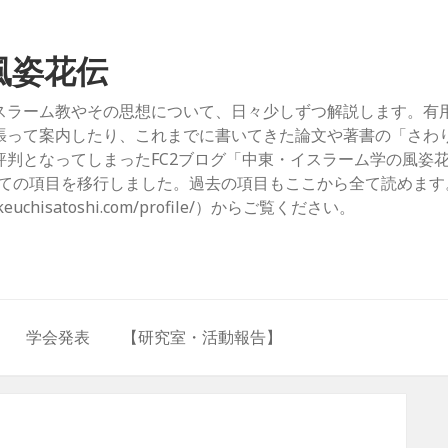
風姿花伝
スラーム教やその思想について、日々少しずつ解説します。有
張って案内したり、これまでに書いてきた論文や著書の「さわ
判となってしまったFC2ブログ「中東・イスラーム学の風姿
com/）」からすべての項目を移行しました。過去の項目もここから全て読めま
hisatoshi.com/profile/）からご覧ください。
学会発表
【研究室・活動報告】