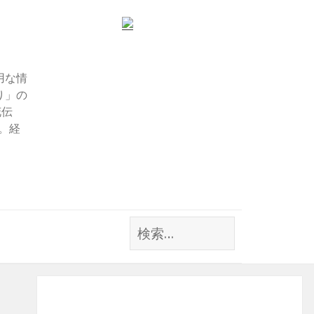
用な情
り」の
花伝
す。経
検
索: