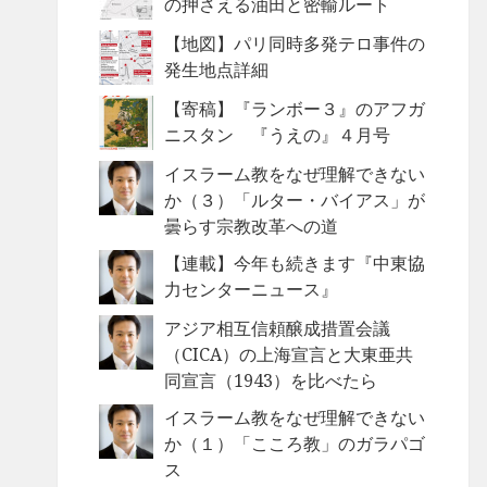
の押さえる油田と密輸ルート
【地図】パリ同時多発テロ事件の
発生地点詳細
【寄稿】『ランボー３』のアフガ
ニスタン 『うえの』４月号
イスラーム教をなぜ理解できない
か（３）「ルター・バイアス」が
曇らす宗教改革への道
【連載】今年も続きます『中東協
力センターニュース』
アジア相互信頼醸成措置会議
（CICA）の上海宣言と大東亜共
同宣言（1943）を比べたら
イスラーム教をなぜ理解できない
か（１）「こころ教」のガラパゴ
ス