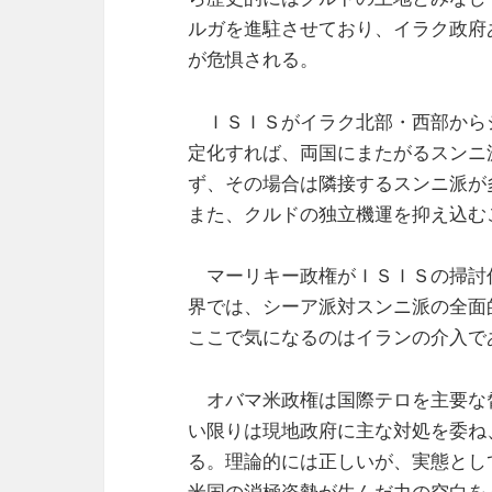
ルガを進駐させており、イラク政府
が危惧される。
ＩＳＩＳがイラク北部・西部から
定化すれば、両国にまたがるスンニ
ず、その場合は隣接するスンニ派が
また、クルドの独立機運を抑え込む
マーリキー政権がＩＳＩＳの掃討
界では、シーア派対スンニ派の全面
ここで気になるのはイランの介入で
オバマ米政権は国際テロを主要な
い限りは現地政府に主な対処を委ね
る。理論的には正しいが、実態とし
米国の消極姿勢が生んだ力の空白を