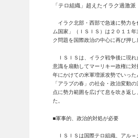
「テロ組織」超えたイラク過激派
イラク北部・西部で急速に勢力を
ム国家」（ＩＳＩＳ）は２０１１年
ク問題を国際政治の中心に再び押し
ＩＳＩＳは、イラク戦争後に現れ
意識を扇動してマーリキー政権に対
年にかけての米軍増派攻勢でいった
「アラブの春」の社会・政治変動の
点に勢力範囲を広げて息を吹き返し
た。
■軍事的、政治的対処が必要
ＩＳＩＳは国際テロ組織、アル＝