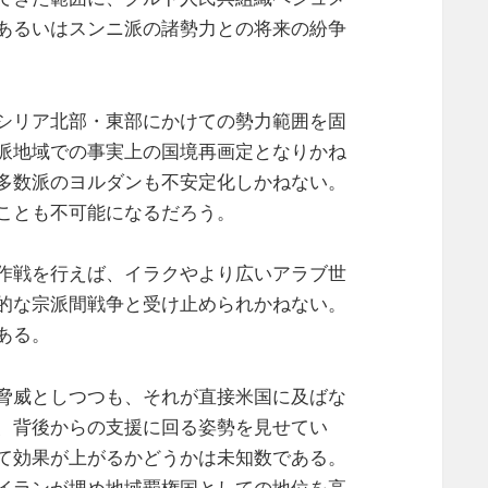
あるいはスンニ派の諸勢力との将来の紛争
シリア北部・東部にかけての勢力範囲を固
派地域での事実上の国境再画定となりかね
多数派のヨルダンも不安定化しかねない。
ことも不可能になるだろう。
作戦を行えば、イラクやより広いアラブ世
的な宗派間戦争と受け止められかねない。
ある。
脅威としつつも、それが直接米国に及ばな
、背後からの支援に回る姿勢を見せてい
て効果が上がるかどうかは未知数である。
イランが埋め地域覇権国としての地位を高