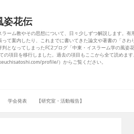
風姿花伝
スラーム教やその思想について、日々少しずつ解説します。有
張って案内したり、これまでに書いてきた論文や著書の「さわ
判となってしまったFC2ブログ「中東・イスラーム学の風姿
com/）」からすべての項目を移行しました。過去の項目もここから全て読めま
hisatoshi.com/profile/）からご覧ください。
学会発表
【研究室・活動報告】