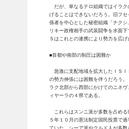
だが、単なるテロ組織ではイラク
げることはできないだろう。旧フセ
係者を中心とした秘密組織「ナクシ
リキー政権相手の武装闘争を水面下
Ｓはこれとの連携により勢力を広げ
■首都や南部の制圧は困難か
急激に支配地域を拡大したＩＳＩ
の勢力伸張には困難を伴うだろう。
ラク北部から西部にかけてのニネヴ
ィヤーラの４県である。
これらはスンニ派が多数を占める
５年１０月の憲法制定国民投票で過
ていた。シーア派やクルド人が多数