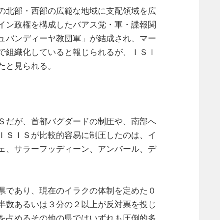
の北部・西部の広範な地域に支配領域を広
イン政権を構成したバアス党・軍・諜報関
ュバンディーヤ教団軍」が結成され、マー
で組織化していると報じられるが、ＩＳＩ
たと見られる。
Ｓだが、首都バグダードの制圧や、南部へ
ＩＳＩＳが比較的容易に制圧したのは、イ
ェ、サラーフッディーン、アンバール、デ
県であり、現在のイラクの体制を定めた０
半数あるいは３分の２以上が反対票を投じ
を占めるその他の県ではいずれも圧倒的多