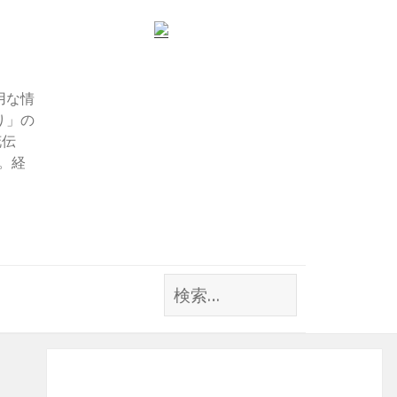
用な情
り」の
花伝
す。経
検
索: