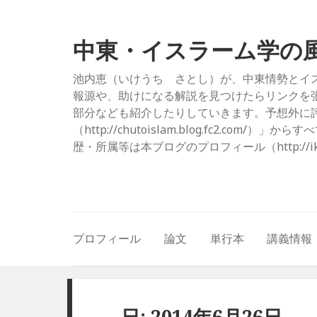
中東・イスラーム学の
池内恵（いけうち さとし）が、中東情勢とイ
報源や、助けになる解説を見つけたらリンクを
部分なども紹介したりしていきます。予想外に評
（http://chutoislam.blog.fc2.
歴・所属等は本ブログのプロフィール（http://ikeuc
プロフィール
論文
単行本
講義情報
日: 2014年6月26日