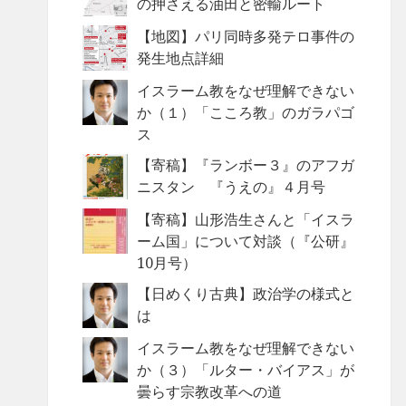
の押さえる油田と密輸ルート
【地図】パリ同時多発テロ事件の
発生地点詳細
イスラーム教をなぜ理解できない
か（１）「こころ教」のガラパゴ
ス
【寄稿】『ランボー３』のアフガ
ニスタン 『うえの』４月号
【寄稿】山形浩生さんと「イスラ
ーム国」について対談（『公研』
10月号）
【日めくり古典】政治学の様式と
は
イスラーム教をなぜ理解できない
か（３）「ルター・バイアス」が
曇らす宗教改革への道