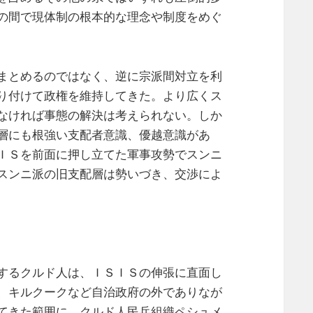
の間で現体制の根本的な理念や制度をめぐ
まとめるのではなく、逆に宗派間対立を利
り付けて政権を維持してきた。より広くス
なければ事態の解決は考えられない。しか
層にも根強い支配者意識、優越意識があ
ＩＳを前面に押し立てた軍事攻勢でスンニ
スンニ派の旧支配層は勢いづき、交渉によ
するクルド人は、ＩＳＩＳの伸張に直面し
、キルクークなど自治政府の外でありなが
てきた範囲に、クルド人民兵組織ペシュメ