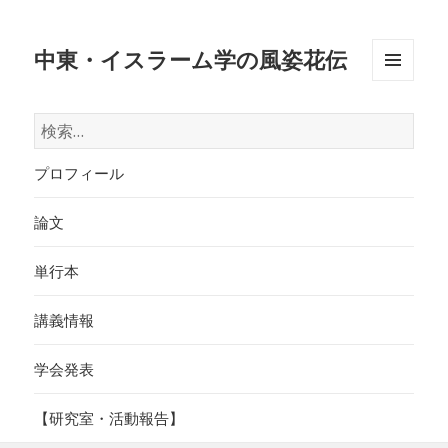
中東・イスラーム学の風姿花伝
メニュ
ーとウ
検
ィジェ
索:
ット
プロフィール
論文
単行本
講義情報
学会発表
【研究室・活動報告】