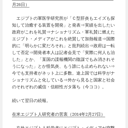
月26日）
エジプトの軍医学研究所が「Ｃ型肝炎もエイズも探
知して治癒する装置を開発」と発表⇒実績を出したい
政府がこれを礼賛⇒ナショナリズム・軍礼賛に燃えた
エジプト・メディアがこれを絶賛して加熱報道⇒国際
的に「明らかに変だろそれ」と批判続出⇒政府は一転
して否定⇒開発者本人は記者会見で「実際に何人も治
した」とか、「某国の諜報機関の陰謀でもみ消されそ
うになった」とか怪気炎、もう誰にも止められない⇒
今でも支持者がネット上に多数。途上国では科学がナ
ショナリズムと化している⇒外から見ると国家と社会
のそれぞれの威信・信頼性ガタ落ち（今ココ）。
続いて翌日の続報。
在米エジプト人研究者の苦衷（2014年2月27日）
在外エジプト人科学者にエジプト・メディアが突撃