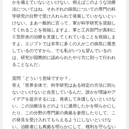
かを備えていないといけない。例えばこのような治療
法についてはね、それぞれの病気についての専門の科
学研究の分野で受け入れられて発展していかないとい
けない。まあ一般的に言って、軍が科学研究を奨励し
てくれることを祝福しますよ。軍と工兵部門が真剣に
Ｃ型肝炎の治療を支援してくれていることを祝福しま
すよ。エジプトでは非常に多くの人がこの病気に罹患
しているのですから。でも私がいつも望んでいるの
は、研究が国際的に認められたやり方に則って行われ
ることなんだ」
質問「どういう意味ですか？」
答え「世界全体で、科学研究はある特定の方法に則ら
ないといけないと合意しているんだ。誰かが理論やア
イデアを提示するには、発表して弁護しないといけな
い。この治療法をどのように適用したかを明らかにし
たり、この分野の専門家の典拠を参照したりして、こ
の発見を受け入れてもらえるようにしないといけな
い。治験者にも典拠を明らかにして、権利を守らない