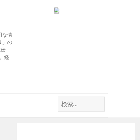
用な情
り」の
花伝
す。経
検
索: