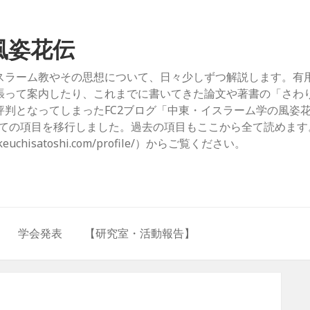
風姿花伝
スラーム教やその思想について、日々少しずつ解説します。有
張って案内したり、これまでに書いてきた論文や著書の「さわ
判となってしまったFC2ブログ「中東・イスラーム学の風姿
com/）」からすべての項目を移行しました。過去の項目もここから全て読めま
hisatoshi.com/profile/）からご覧ください。
学会発表
【研究室・活動報告】