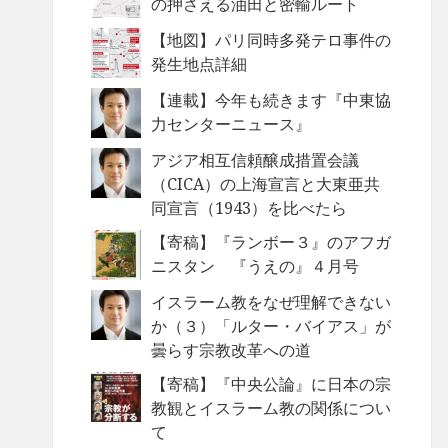
の押さえる油田と密輸ルート
【地図】パリ同時多発テロ事件の
発生地点詳細
【連載】今年も続きます『中東協
力センターニュース』
アジア相互信頼醸成措置会議
（CICA）の上海宣言と大東亜共
同宣言（1943）を比べたら
【寄稿】『ランボー３』のアフガ
ニスタン 『うえの』４月号
イスラーム教をなぜ理解できない
か（３）「ルター・バイアス」が
曇らす宗教改革への道
【寄稿】『中央公論』に日本の宗
教観とイスラーム教の関係につい
て