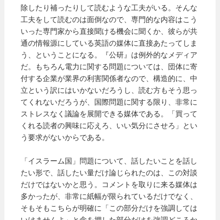
除したり補ったりして読むような工夫がいる。そんな
工夫をして読むのは面倒なので、専門的な内容はこう
いった専門家から直接聞ける機会に聞くか、彼らが共
通の情報源にしている英語の媒体に直接あたってしま
う、ということになる。『公研』は例外的なメディア
だ。もちろん電力に関する問題については、団体に寄
付する企業が業界の利害関係者なので、構造的に、中
立という訳にはいかないだろうし、読む方もそう思っ
てくれないだろうが、国際問題に関する限り、非常に
ストレスなく議論を展開できる媒体である。「買って
くれる読者の興味に応えろ、いい気分にさせろ」とい
う要求がないからである。
「イスラーム国」問題について、話したいことを話し
たい形で、話したい量だけ論じられたのは、この対談
だけではないかと思う。コメントを取りに来る媒体は
多かったが、非常に紙幅が限られているだけでなく、
そもそもこちらが明確に「この部分だけを強調しては
いけませんよ」と念を押した部分だけを強調どころか