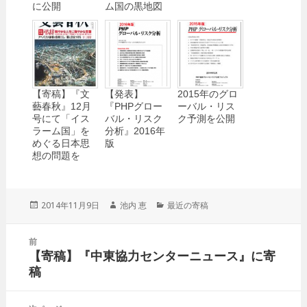
に公開
ム国の黒地図
【寄稿】『文
【発表】
2015年のグロ
藝春秋』12月
『PHPグロー
ーバル・リス
号にて「イス
バル・リスク
ク予測を公開
ラーム国」を
分析』2016年
めぐる日本思
版
想の問題を
投
2014年11月9日
作
池内 恵
カ
最近の寄稿
稿
成
テ
日:
者
ゴ
投
前
リ
稿
【寄稿】『中東協力センターニュース』に寄
ー
前
ナ
稿
の
ビ
投
ゲ
稿: