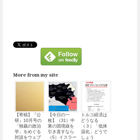
More from my site
【寄稿】『公
【今日の一
トルコ経済は
研』10月号の
枚】（31）中
どうなる
「独裁の政治
東の国境線を
（３）「低体
学」をめぐる
引き直すなら
温化」どうで
対談をウェブ
（5）イスラー
しょう