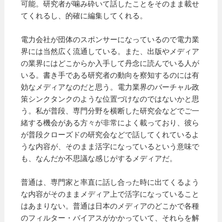
可能。研究者が噛み砕いて話したことをそのまま載せ
てくれるし、的確に編集してくれる。
電力会社が団体のスポンサーになっているので電力業
界には当然広く流通している。また、出版やメディア
の業界にはどこからか入手して丹念に読んでいる人が
いる。書き手である研究者の動向を察知するのには有
効なメディアなのだと思う。電力業界のバーチャル政
策シンクタンクのような位置づけなのではないかと思
う。私が普段、専門分野を横断した研究会などでご一
緒する機会がある方々が非常によく載っており、彼ら
が普段クローズドの研究会などで話してくれているよ
うな内容が、そのまま活字になっているという意味で
も、なんだか不思議な感じがするメディアだ。
普通は、専門家と率直に話し合った時に出てくるよう
な内容がそのままメディア上で活字になっていること
はあまりない。普通は日本のメディアのどこかで各種
のフィルター・バイアスがかかっていて、それらを解