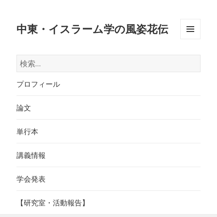
中東・イスラーム学の風姿花伝
メニュ
ーとウ
検
ィジェ
索:
ット
プロフィール
論文
単行本
講義情報
学会発表
【研究室・活動報告】