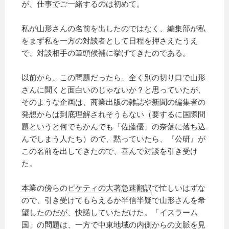
が、仕事でご一緒するのは初めて。
私が山形さんの名前を出したのではなく、編集部が私
をまず私を一方の対談者として日程を押さえたうえ
で、対談相手の筆頭候補に挙げてきたのである。
以前から、この問題だったら、全く別の切り口で山形
さんに聞くと面白いのじゃないか？と思っていたが、
そのような企画は、商業出版の雑誌や新聞の編集者の
発想からは到底理解されそうもない（要するに国際問
題というと何でもかんでも「佐藤優」の奈落に落ち込
んでしまう人たち）ので、黙っていたら、『公研』が
この名前を出してきたので、喜んで対談を引き受け
た。
本業の傍らの
ピケティの大著急速翻訳
で忙しいはずな
ので、引き受けてもらえるか半信半疑で山形さんを希
望したのだが、快諾していただけた。「イスラーム
国」の問題は、一方で中東地域の内側からの文脈を見