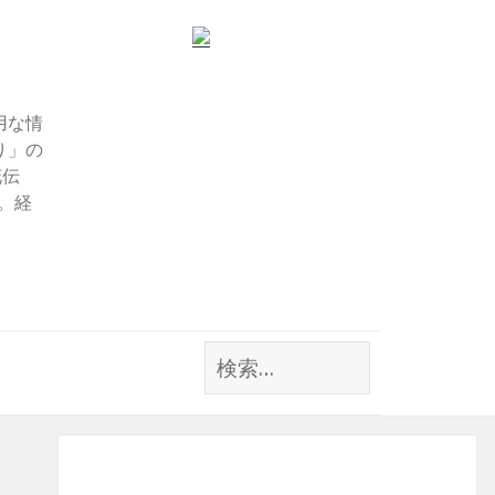
用な情
り」の
花伝
す。経
検
索: