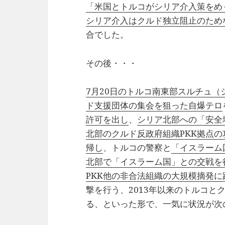
「米国とトルコがシリア介入策をめ
シリア介入はクルド独立阻止のため
合でした。
その後・・・
7月20日のトルコ南東部スルチュ
ド支援団体の集会を狙った自爆テロ
許可を出し
、
シリア北部への「安全
北部のクルド反政府組織PKK拠点の
帰し
、トルコの警察と
「イスラーム
北部で「イスラーム国」との交戦を
PKK他の非合法組織の大規模摘発に
撃を行う、2013年以来のトルコと
る、といった形で、一気に状況が次