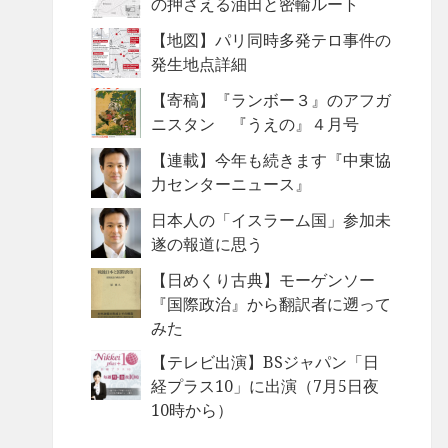
の押さえる油田と密輸ルート
【地図】パリ同時多発テロ事件の
発生地点詳細
【寄稿】『ランボー３』のアフガ
ニスタン 『うえの』４月号
【連載】今年も続きます『中東協
力センターニュース』
日本人の「イスラーム国」参加未
遂の報道に思う
【日めくり古典】モーゲンソー
『国際政治』から翻訳者に遡って
みた
【テレビ出演】BSジャパン「日
経プラス10」に出演（7月5日夜
10時から）