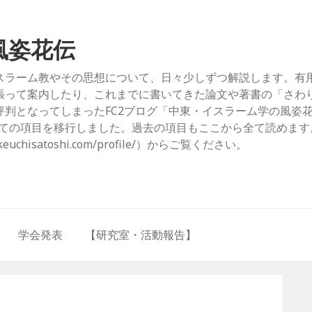
風姿花伝
スラーム教やその思想について、日々少しずつ解説します。有
張って案内したり、これまでに書いてきた論文や著書の「さわ
判となってしまったFC2ブログ「中東・イスラーム学の風姿
com/）」からすべての項目を移行しました。過去の項目もここから全て読めま
hisatoshi.com/profile/）からご覧ください。
学会発表
【研究室・活動報告】