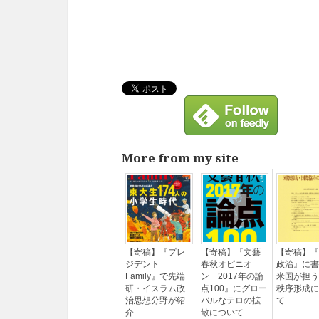
More from my site
【寄稿】『プレ
【寄稿】『文藝
【寄稿】『
ジデント
春秋オピニオ
政治』に書
Family』で先端
ン 2017年の論
米国が担う
研・イスラム政
点100』にグロー
秩序形成に
治思想分野が紹
バルなテロの拡
て
介
散について