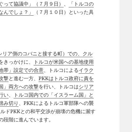
ぐって協議中」（７月９日）
、
「トルコの
なんでしょ？」
（７月１０日）といった具
（シリア側のコバニと接する町）での、クル
をきっかけに、
トルコが米国への基地使用
地帯」設定での合意
、トルコによる
イラク
攻撃
と進む一方、
PKKはトルコ政府に責を
国」両方への攻撃
を行い、トルコは
シリア
行い
、
トルコ国内での「イスラーム国」と
踏み切り
、PKKによるトルコ軍部隊への襲
クルドPKKとの和平交渉が崩壊の危機に瀕す
の段階に進んでいます。