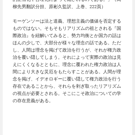
柳先男翻訳分担、原彬久監訳、上巻、222頁）
モーゲンソーは法と道義、理想主義の価値を否定する
ものではない。そもそもリアリズムの祖とされる『国
際政治』を紐解いてみると、勢力均衡とか国力の話は
ほんの少しで、大部分が様々な理念の話である。ただ
し、人間は理念を掲げて政治を行うが、それが権力政
治を覆い隠してしまう。それによって実際の政治は見
えにくくなるとともに、理念に覆われた権力政治は人
間により大きな災厄をもたらすことがある。人間が理
念を掲げ、イデオロギーに覆い隠して権力政治を行う
存在であることから、それらを剥ぎ取ったリアリズム
の視点が必要とされる。そこにこそ政治についての学
の存在意義がある。