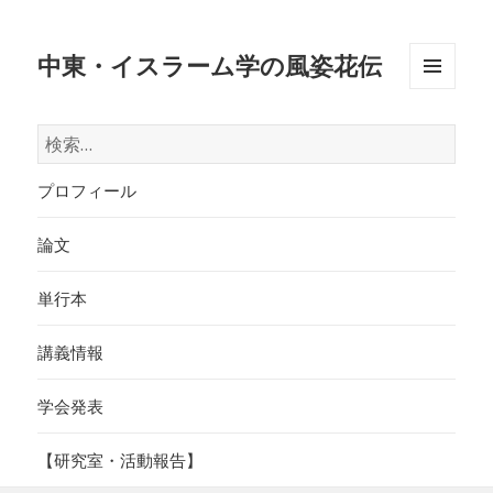
中東・イスラーム学の風姿花伝
メニュ
ーとウ
検
ィジェ
索:
ット
プロフィール
論文
単行本
講義情報
学会発表
【研究室・活動報告】