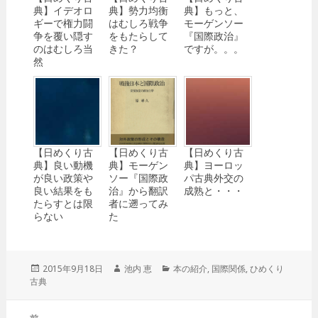
典】イデオロ
典】勢力均衡
典】もっと、
ギーで権力闘
はむしろ戦争
モーゲンソー
争を覆い隠す
をもたらして
『国際政治』
のはむしろ当
きた？
ですが。。。
然
【日めくり古
【日めくり古
【日めくり古
典】良い動機
典】モーゲン
典】ヨーロッ
が良い政策や
ソー『国際政
パ古典外交の
良い結果をも
治』から翻訳
成熟と・・・
たらすとは限
者に遡ってみ
らない
た
投
2015年9月18日
作
池内 恵
カ
本の紹介
,
国際関係
,
ひめくり
古典
稿
成
テ
日:
者
ゴ
リ
投