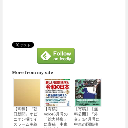
More from my site
【寄稿】『朝
【寄稿】
【寄稿】【無
日新聞』オピ
Voice6月号の
料公開】『外
ニオン欄でイ
「総力特集」
交』3/4月号に
スラーム主義
に寄稿 中東
中東の国際秩