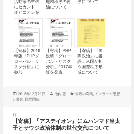
活動家の主張
地域秩序の再
序について
にセカンド・
編について
オピニオンを
【寄稿】2019
【寄稿】PHP
【寄稿】『国
年版『PHPグ
総研「グロー
際政治』に書
ローバル・リ
バル・リスク
評：米国が担
スク分析』に
分析」2017年
う国際秩序形
参加
版を発表
成について
投
2018年12月21日
作
池内 恵
カ
最近の寄稿
,
イスラーム思想
と文化
稿
,
国際関係
成
テ
日:
者
ゴ
リ
投
前
ー
稿
【寄稿】『アステイオン』にムハンマド皇太
前
ナ
子とサウジ政治体制の世代交代について
の
ビ