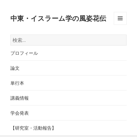
中東・イスラーム学の風姿花伝
メニュ
ーとウ
検
ィジェ
索:
ット
プロフィール
論文
単行本
講義情報
学会発表
【研究室・活動報告】