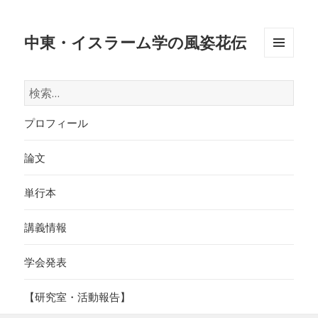
中東・イスラーム学の風姿花伝
メニュ
ーとウ
検
ィジェ
索:
ット
プロフィール
論文
単行本
講義情報
学会発表
【研究室・活動報告】