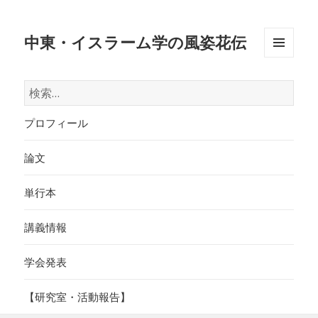
中東・イスラーム学の風姿花伝
メニュ
ーとウ
検
ィジェ
索:
ット
プロフィール
論文
単行本
講義情報
学会発表
【研究室・活動報告】