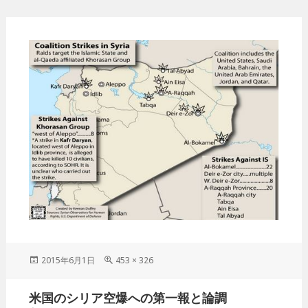
投
2015年6月1日
フ
453 × 326
稿
ル
日:
サ
投
米国のシリア空爆への第一報と論調
イ
稿