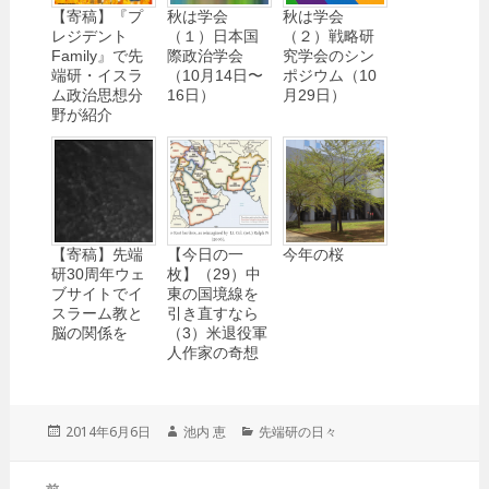
【寄稿】『プ
秋は学会
秋は学会
レジデント
（１）日本国
（２）戦略研
Family』で先
際政治学会
究学会のシン
端研・イスラ
（10月14日〜
ポジウム（10
ム政治思想分
16日）
月29日）
野が紹介
【寄稿】先端
【今日の一
今年の桜
研30周年ウェ
枚】（29）中
ブサイトでイ
東の国境線を
スラーム教と
引き直すなら
脳の関係を
（3）米退役軍
人作家の奇想
投
2014年6月6日
作
池内 恵
カ
先端研の日々
稿
成
テ
日:
者
ゴ
投