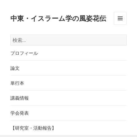
中東・イスラーム学の風姿花伝
メニュ
ーとウ
検
ィジェ
索:
ット
プロフィール
論文
単行本
講義情報
学会発表
【研究室・活動報告】