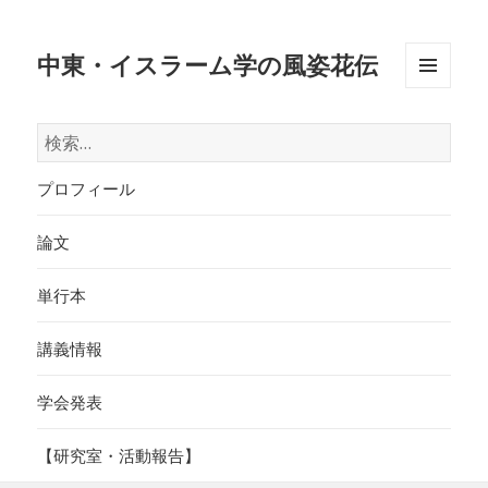
中東・イスラーム学の風姿花伝
メニュ
ーとウ
検
ィジェ
索:
ット
プロフィール
論文
単行本
講義情報
学会発表
【研究室・活動報告】