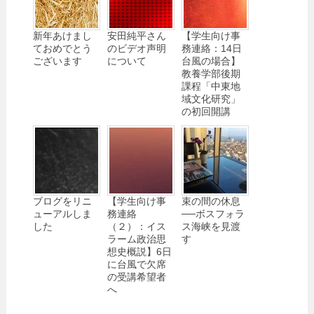
新年あけまし
安田純平さん
【学生向け事
ておめでとう
のビデオ声明
務連絡：14日
ございます
について
台風の場合】
教養学部後期
課程「中東地
域文化研究」
の初回開講
ブログをリニ
【学生向け事
束の間の休息
ューアルしま
務連絡
──ボスフォラ
した
（２）：イス
ス海峡を見渡
ラーム政治思
す
想史概説】6日
に台風で欠席
の受講希望者
へ