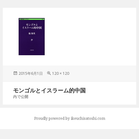
投
2015年6月1日
フ
120 × 120
稿
ル
日:
サ
投
モンゴルとイスラーム的中国
イ
稿
ズ
内で公開
ナ
ビ
ゲ
Proudly powered by ikeuchisatoshi.com
ー
シ
ョ