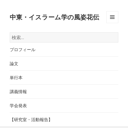
中東・イスラーム学の風姿花伝
メニュ
ーとウ
検
ィジェ
索:
ット
プロフィール
論文
単行本
講義情報
学会発表
【研究室・活動報告】