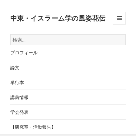
中東・イスラーム学の風姿花伝
メニュ
ーとウ
検
ィジェ
索:
ット
プロフィール
論文
単行本
講義情報
学会発表
【研究室・活動報告】