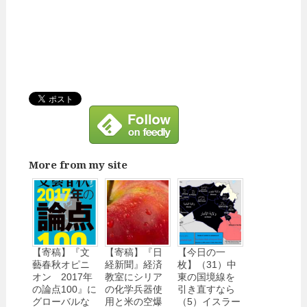
More from my site
【寄稿】『文
【寄稿】『日
【今日の一
藝春秋オピニ
経新聞』経済
枚】（31）中
オン 2017年
教室にシリア
東の国境線を
の論点100』に
の化学兵器使
引き直すなら
グローバルな
用と米の空爆
（5）イスラー