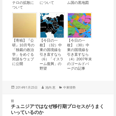
テロの拡散に
について
ム国の黒地図
ついて
【寄稿】『公
【今日の一
【今日の一
研』10月号の
枚】（32）中
枚】（30）中
「独裁の政治
東の国境線を
東の国境線を
学」をめぐる
引き直すなら
引き直すなら
対談をウェブ
（6）「イスラ
（4）2007年末
に公開
ーム復興」の
のゴールドバ
野望
ーグの記事
投
2014年1月25日
作
池内 恵
カ
中東情勢
稿
成
テ
日:
者
ゴ
投
前
リ
稿
チュニジアではなぜ移行期プロセスがうまく
ー
前
ナ
いっているのか
の