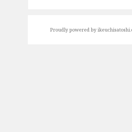
ゲ
ー
シ
Proudly powered by ikeuchisatoshi
ョ
ン