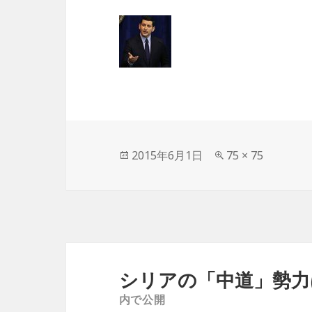
投
2015年6月1日
フ
75 × 75
稿
ル
日:
サ
イ
ズ
投
稿
シリアの「中道」勢力
ナ
内で公開
ビ