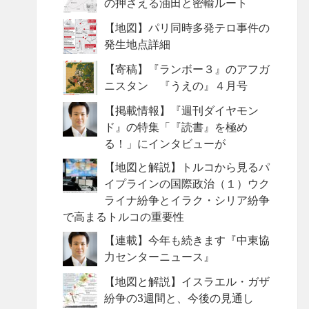
の押さえる油田と密輸ルート
【地図】パリ同時多発テロ事件の
発生地点詳細
【寄稿】『ランボー３』のアフガ
ニスタン 『うえの』４月号
【掲載情報】『週刊ダイヤモン
ド』の特集「『読書』を極め
る！」にインタビューが
【地図と解説】トルコから見るパ
イプラインの国際政治（１）ウク
ライナ紛争とイラク・シリア紛争
で高まるトルコの重要性
【連載】今年も続きます『中東協
力センターニュース』
【地図と解説】イスラエル・ガザ
紛争の3週間と、今後の見通し