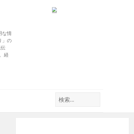
用な情
り」の
花伝
す。経
検
索: