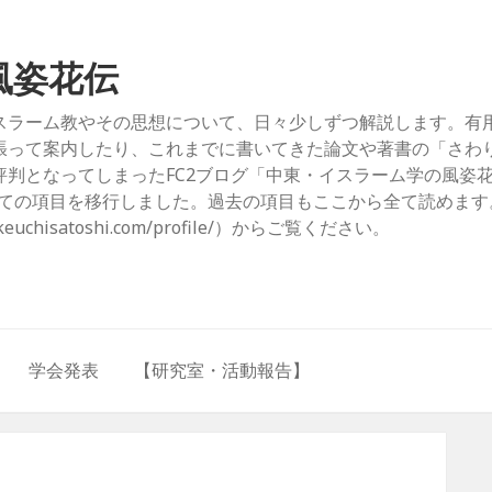
風姿花伝
スラーム教やその思想について、日々少しずつ解説します。有
張って案内したり、これまでに書いてきた論文や著書の「さわ
判となってしまったFC2ブログ「中東・イスラーム学の風姿
com/）」からすべての項目を移行しました。過去の項目もここから全て読めま
hisatoshi.com/profile/）からご覧ください。
学会発表
【研究室・活動報告】