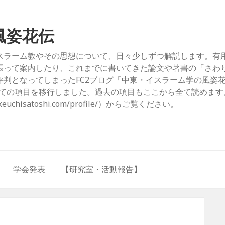
風姿花伝
スラーム教やその思想について、日々少しずつ解説します。有
張って案内したり、これまでに書いてきた論文や著書の「さわ
判となってしまったFC2ブログ「中東・イスラーム学の風姿
com/）」からすべての項目を移行しました。過去の項目もここから全て読めま
hisatoshi.com/profile/）からご覧ください。
学会発表
【研究室・活動報告】