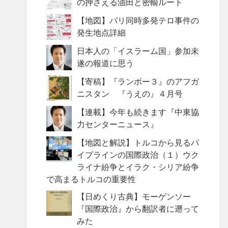
の押さえる油田と密輸ルート
【地図】パリ同時多発テロ事件の
発生地点詳細
日本人の「イスラーム国」参加未
遂の報道に思う
【寄稿】『ランボー３』のアフガ
ニスタン 『うえの』４月号
【連載】今年も続きます『中東協
力センターニュース』
【地図と解説】トルコから見るパ
イプラインの国際政治（１）ウク
ライナ紛争とイラク・シリア紛争
で高まるトルコの重要性
【日めくり古典】モーゲンソー
『国際政治』から翻訳者に遡って
みた