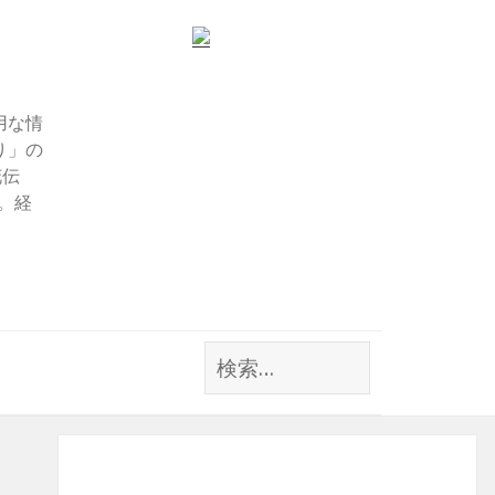
用な情
り」の
花伝
す。経
検
索: