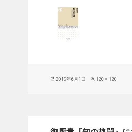
投
2015年6月1日
フ
120 × 120
稿
ル
日:
サ
イ
ズ
投
稿
御厨貴『知の格闘』に