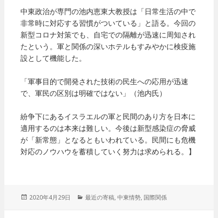
中東政治が専門の池内恵東大教授は「日常生活の中で
非常時に対応する習慣がついている」と語る。今回の
新型コロナ対策でも、自宅での隔離が迅速に周知され
たという。軍と関係の深いホテルもすみやかに検疫施
設として機能した。
「軍事目的で開発された技術の民生への応用が迅速
で、軍民の区別は明確ではない」（池内氏）
紛争下にあるイスラエルの軍と民間のあり方を日本に
適用するのは本来は難しい。今後は新型感染症の脅威
が「新常態」となるともいわれている。民間にも危機
対応のノウハウを蓄積していく努力は求められる。】
投
2020年4月29日
カ
最近の寄稿
,
中東情勢
,
国際関係
稿
テ
日:
ゴ