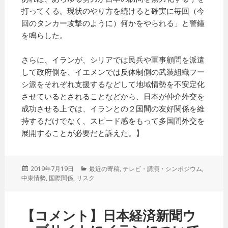
打ってくる。現状のやり方を続けると確実に毎回（今
回のタンカー攻撃のように）何かをやられる」と警鐘
を鳴らした。
さらに、イランが、シリアでは民兵や軍事顧問を派遣
して政府側を、イエメンでは反体制側の武装組織フー
シ派をそれぞれ支援するなどして地域情勢を不安定化
させているとされることなどから、日本が仲介外交を
成功させる上では、イランとの２国間の友好関係を維
持するだけでなく、スピード感をもって多国間外交を
展開することが必要だと訴えた。】
投
2019年7月19日
カ
最近の寄稿
,
テレビ・講演・シンポジウム
,
中東情勢
稿
,
国際関係
,
リスク
テ
日:
ゴ
リ
ー
【コメント】日本経済新聞ウ