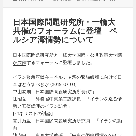
稿
テ
日:
ゴ
リ
日本国際問題研究所・一橋大
ー
共催のフォーラムに登壇 ペ
ルシア湾情勢について
日本国際問題研究所と
一橋大学国際・公共政策大学院
が共催
するフォーラムに登壇しました。
イラン緊急座談会－ペルシャ湾の緊張緩和に向けて日
本はどうすべきか (2019-07-03)
中山泰則 日本国際問題研究所所長代行
辻昭弘 外務省中東第二課課長 「イランを巡る情
勢と安倍総理のイラン訪問」
[パネリストの討論]
貫井万里 日本国際問題研究所研究員 「イランの動
向」
池内恵 東京大学教授 「中東の戦略環境へのイン