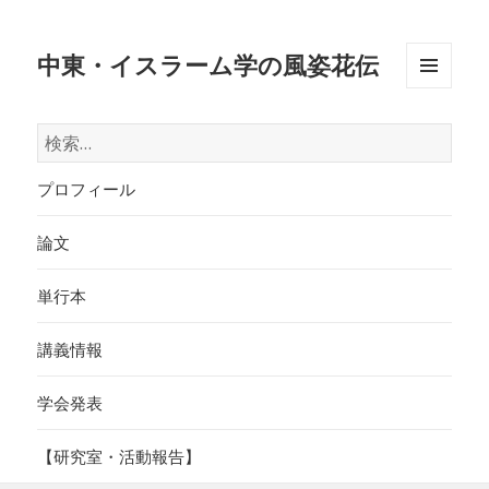
中東・イスラーム学の風姿花伝
メニュ
ーとウ
検
ィジェ
索:
ット
プロフィール
論文
単行本
講義情報
学会発表
【研究室・活動報告】