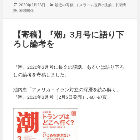
投
2020年2月28日
カ
最近の寄稿
,
イスラーム世界の動向
,
中東情
勢
,
稿
国際関係
テ
日:
ゴ
リ
ー
【寄稿】『潮』3月号に語り下
ろし論考を
『潮』2020年3月号
に長文の談話、あるいは語り下ろ
しの論考を寄稿しました。
池内恵「アメリカ・イラン対立の深層を読み解く」
『潮』2020年3月号（2月5日発売）, 40−47頁