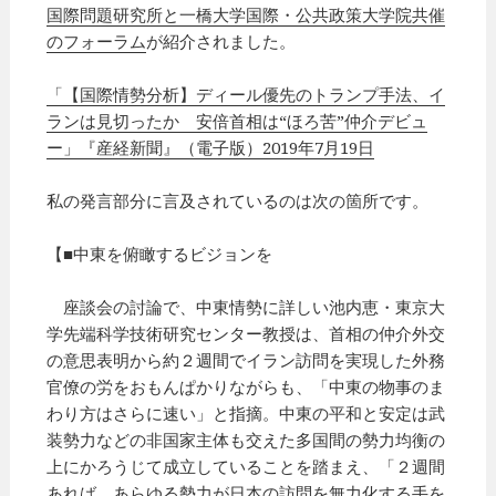
国際問題研究所と一橋大学国際・公共政策大学院共催
のフォーラム
が紹介されました。
「【国際情勢分析】ディール優先のトランプ手法、イ
ランは見切ったか 安倍首相は“ほろ苦”仲介デビュ
ー」『産経新聞』（電子版）2019年7月19日
私の発言部分に言及されているのは次の箇所です。
【■中東を俯瞰するビジョンを
座談会の討論で、中東情勢に詳しい池内恵・東京大
学先端科学技術研究センター教授は、首相の仲介外交
の意思表明から約２週間でイラン訪問を実現した外務
官僚の労をおもんぱかりながらも、「中東の物事のま
わり方はさらに速い」と指摘。中東の平和と安定は武
装勢力などの非国家主体も交えた多国間の勢力均衡の
上にかろうじて成立していることを踏まえ、「２週間
あれば、あらゆる勢力が日本の訪問を無力化する手を