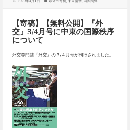
投
2020年4月1日
カ
最近の寄稿
,
中東情勢
,
国際関係
稿
テ
日:
ゴ
リ
【寄稿】【無料公開】『外
ー
交』3/4月号に中東の国際秩序
について
外交専門誌『外交』の３/４月号が刊行されました。