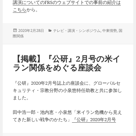
講演についてのFRSのウェブサイトでの事前の紹介は
こちら
から。
投
2020年2月28日
カ
テレビ・講演・シンポジウム
,
中東情勢
,
国
際関係
稿
テ
日:
ゴ
リ
ー
【掲載】『公研』2月号の米イ
ラン関係をめぐる座談会
『公研』2020年2月号誌上の座談会に、グローバルセ
キュリティ・宗教分野の小泉悠特任助教と共に参加し
ました。
田中浩一郎・池内恵・小泉悠「米イラン危機から見え
てきた新しい戦争のかたち」
『公研』2020年2月号