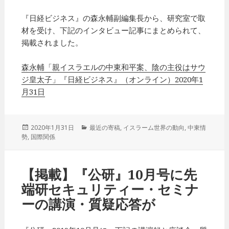
『日経ビジネス』の森永輔副編集長から、研究室で取
材を受け、下記のインタビュー記事にまとめられて、
掲載されました。
森永輔「親イスラエルの中東和平案、陰の主役はサウ
ジ皇太子」『日経ビジネス』（オンライン）2020年1
月31日
投
2020年1月31日
カ
最近の寄稿
,
イスラーム世界の動向
,
中東情
勢
,
稿
国際関係
テ
日:
ゴ
リ
ー
【掲載】『公研』10月号に先
端研セキュリティー・セミナ
ーの講演・質疑応答が