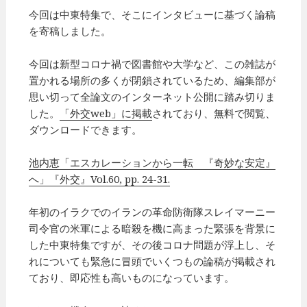
今回は中東特集で、そこにインタビューに基づく論稿
を寄稿しました。
今回は新型コロナ禍で図書館や大学など、この雑誌が
置かれる場所の多くが閉鎖されているため、編集部が
思い切って全論文のインターネット公開に踏み切りま
した。
「外交web」に掲載
されており、無料で閲覧、
ダウンロードできます。
池内恵「エスカレーションから一転 『奇妙な安定』
へ」『外交』Vol.60, pp. 24-31.
年初のイラクでのイランの革命防衛隊スレイマーニー
司令官の米軍による暗殺を機に高まった緊張を背景に
した中東特集ですが、その後コロナ問題が浮上し、そ
れについても緊急に冒頭でいくつもの論稿が掲載され
ており、即応性も高いものになっています。