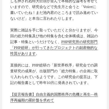
しも押されぬ特大巨頭が並んで本格的な論考を寄せて
いますので、研究会などで先生方と会うと「Voiceに
書いていたね！まだ池内君のところまで読み進めてい
ないけど」と本当に言われたりします。
実際に雑誌を手に取っていただくと分かりますが、今
回の総力特集及び他の特集を含む全体構成は、雑誌の
記事・特集というだけでなく、
PHP研究所の研究部門
「PHP総研」が行ってきたプロジェクトの副産物的な
性質があります
。
直接的には、PHP総研の「新世界秩序」研究会での調
査研究の成果が、出版部門の「総力特集」の企画に取
り入れられているようです。この研究会の提言は、下
記の報告書として昨年10月に発表されています。
【提言報告書】自由主義的国際秩序の危機と再生―秩
序再編期の羅針盤を求めて