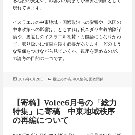
る地位の安定や、影響力の高まりが重要な側面として
現れてきます。
イスラエルの中東地域・国際政治への影響や、米国の
中東政策への影響は、ともすれば反ユダヤ主義的陰謀
論や、裏返しのイスラエル礼賛・万能論にもなりかね
ず、取り扱いに慎重を期す必要があります。どのよう
な留保をつけながら見ていくか、視座を定めるのがこ
の論考の目的の一つです。
投
2019年6月20日
カ
最近の寄稿
,
中東情勢
,
国際関係
稿
テ
日:
ゴ
リ
【寄稿】Voice6月号の「総力
ー
特集」に寄稿 中東地域秩序
の再編について