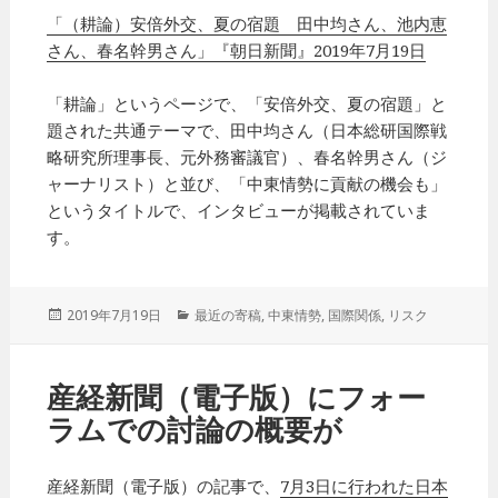
「（耕論）安倍外交、夏の宿題 田中均さん、池内恵
さん、春名幹男さん」『朝日新聞』2019年7月19日
「耕論」というページで、「安倍外交、夏の宿題」と
題された共通テーマで、田中均さん（日本総研国際戦
略研究所理事長、元外務審議官）、春名幹男さん（ジ
ャーナリスト）と並び、「中東情勢に貢献の機会も」
というタイトルで、インタビューが掲載されていま
す。
投
2019年7月19日
カ
最近の寄稿
,
中東情勢
,
国際関係
,
リスク
稿
テ
日:
ゴ
リ
産経新聞（電子版）にフォー
ー
ラムでの討論の概要が
産経新聞（電子版）の記事で、
7月3日に行われた日本