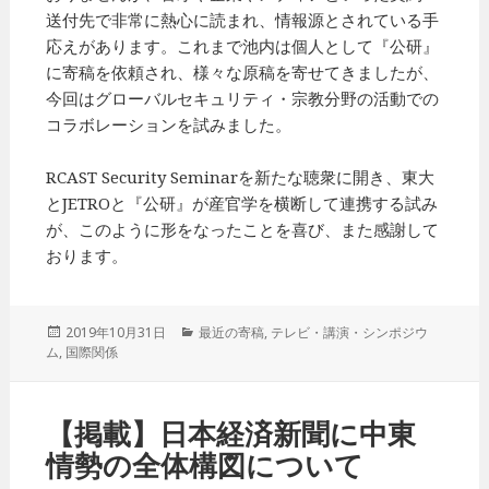
送付先で非常に熱心に読まれ、情報源とされている手
応えがあります。これまで池内は個人として『公研』
に寄稿を依頼され、様々な原稿を寄せてきましたが、
今回はグローバルセキュリティ・宗教分野の活動での
コラボレーションを試みました。
RCAST Security Seminarを新たな聴衆に開き、東大
とJETROと『公研』が産官学を横断して連携する試み
が、このように形をなったことを喜び、また感謝して
おります。
投
2019年10月31日
カ
最近の寄稿
,
テレビ・講演・シンポジウ
ム
,
稿
国際関係
テ
日:
ゴ
リ
ー
【掲載】日本経済新聞に中東
情勢の全体構図について