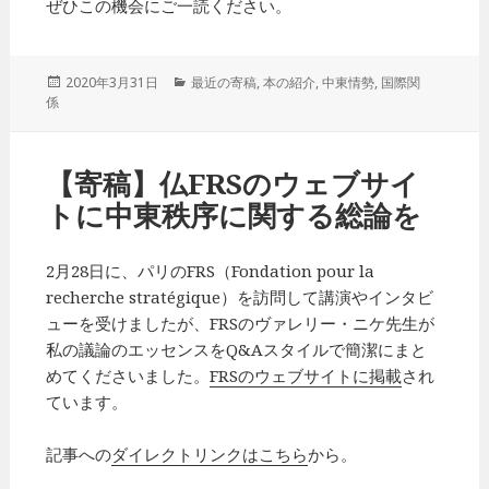
ぜひこの機会にご一読ください。
投
2020年3月31日
カ
最近の寄稿
,
本の紹介
,
中東情勢
,
国際関
係
稿
テ
日:
ゴ
リ
ー
【寄稿】仏FRSのウェブサイ
トに中東秩序に関する総論を
2月28日に、パリのFRS（Fondation pour la
recherche stratégique）を訪問して講演やインタビ
ューを受けましたが、FRSのヴァレリー・ニケ先生が
私の議論のエッセンスをQ&Aスタイルで簡潔にまと
めてくださいました。
FRSのウェブサイトに掲載
され
ています。
記事への
ダイレクトリンクはこちら
から。