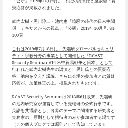
『公研』2019年10月号に、下記の講演録と座談会・質
疑応答が掲載されました。
武内宏樹・黒川淳二・池内恵「喧騒の時代の日米中関
係 テキサスからの視点」
『公研』2019年10月号
, 84-
103頁
これは2019年7月18日に、先端研グローバルセキュリ
ティ・宗教分野の事業として開催した「RCAST
Security Seminar #16 米中貿易戦争と日本」として
行われた武内宏樹先生の講演と、黒川氏との質疑応
答、池内を交えた議論、さらに会場の参加者との質疑
応答
が、加筆修正の上、掲載されたものです。
RCAST Security Seminarは2018年6月以来、先端研
の池内研究室が運営している先端研の公式行事です。
英語を共通語とし、各界のテーマに関連する研究者と
実務家の、原則として招待者のみが参加者する場です
（この個人ブログでは原則として告知していませ