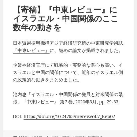
リ
【寄稿】『中東レビュー』に
ー
イスラエル・中国関係のここ
数年の動きを
日本貿易振興機構
アジア経済研究所の中東研究学術誌
『中東レビュー』
に、短めの論文が掲載されました。
企業や経済官庁にて戦略的・実務的な関心も高い、イ
スラエルと中国の関係について、近年のイスラエル側
の政策的な動きをまとめました。
池内恵「イスラエル・中国関係の発展と対米関係の緊
張」『中東レビュー』 第7 巻, 2020年3月, pp. 29-33.
DOI:
https://doi.org/10.24765/merev.Vol.7_Rep07