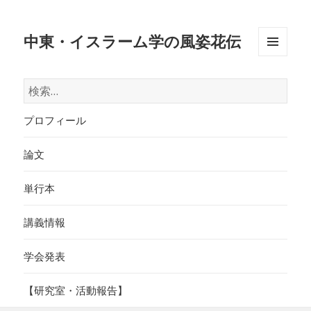
中東・イスラーム学の風姿花伝
メニュ
ーとウ
検
ィジェ
索:
ット
プロフィール
論文
単行本
講義情報
学会発表
【研究室・活動報告】