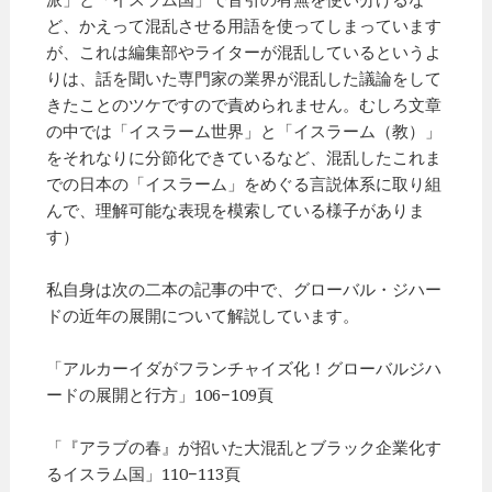
ど、かえって混乱させる用語を使ってしまっています
が、これは編集部やライターが混乱しているというよ
りは、話を聞いた専門家の業界が混乱した議論をして
きたことのツケですので責められません。むしろ文章
の中では「イスラーム世界」と「イスラーム（教）」
をそれなりに分節化できているなど、混乱したこれま
での日本の「イスラーム」をめぐる言説体系に取り組
んで、理解可能な表現を模索している様子がありま
す）
私自身は次の二本の記事の中で、グローバル・ジハー
ドの近年の展開について解説しています。
「アルカーイダがフランチャイズ化！グローバルジハ
ードの展開と行方」106−109頁
「『アラブの春』が招いた大混乱とブラック企業化す
るイスラム国」110−113頁