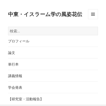
中東・イスラーム学の風姿花伝
メニュ
ーとウ
検
ィジェ
索:
ット
プロフィール
論文
単行本
講義情報
学会発表
【研究室・活動報告】