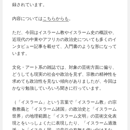
録されています。
内容については
こちらからも
。
ただ、今回はイスラーム教やイスラーム史の概説や、
近現代の中東やアフリカの政治史についても多くのイ
ンタビュー記事を載せて、入門書のような形になって
います。
文化・アート系の雑誌では、対象の芸術方面に偏り、
どうしても現実の社会や政治を見ず、宗教の精神性を
求めても政治性を見ない傾向がありましたが、今回は
かなり勉強していろいろ聞きに行っています。
（「イスラーム」という言葉で「イスラーム教」の宗
教教義と「イスラーム諸国」の政治史と「イスラーム
世界」の地理範囲と「イスラーム文明」の芸術文化表
現とをいっしょくたに表現したり、「イスラーム過激
派」と「イスラム国」で音引の有無を使い分けるな