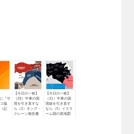
【今日の一枚】
【今日の一枚】
zaに『サ
（28）中東の国
（31）中東の国
コ協
境を引き直すな
境線を引き直す
（記
ら（2）キング・
なら（5）イスラ
クレーン報告書
ーム国の黒地図