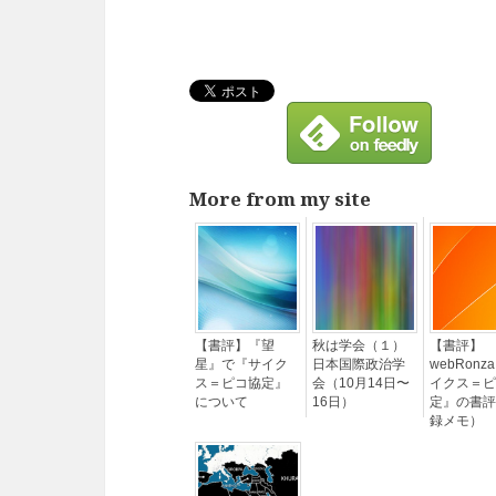
More from my site
【書評】『望
秋は学会（１）
【書評】
星』で『サイク
日本国際政治学
webRon
ス＝ピコ協定』
会（10月14日〜
イクス＝ピ
について
16日）
定』の書評
録メモ）