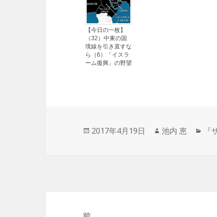
【今日の一枚】
（32）中東の国
境線を引き直すな
ら（6）「イスラ
ーム復興」の野望
投
2017年4月19日
作
池内 恵
カ
『
稿
成
テ
日:
者
ゴ
リ
ー
投
稿
前