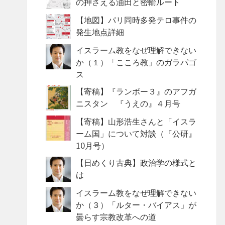
の押さえる油田と密輸ルート
【地図】パリ同時多発テロ事件の
発生地点詳細
イスラーム教をなぜ理解できない
か（１）「こころ教」のガラパゴ
ス
【寄稿】『ランボー３』のアフガ
ニスタン 『うえの』４月号
【寄稿】山形浩生さんと「イスラ
ーム国」について対談（『公研』
10月号）
【日めくり古典】政治学の様式と
は
イスラーム教をなぜ理解できない
か（３）「ルター・バイアス」が
曇らす宗教改革への道