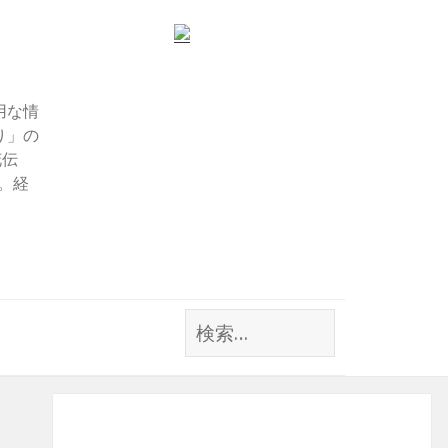
用な情
り」の
花伝
す。経
検
索: