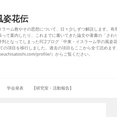
風姿花伝
スラーム教やその思想について、日々少しずつ解説します。有
張って案内したり、これまでに書いてきた論文や著書の「さわ
判となってしまったFC2ブログ「中東・イスラーム学の風姿
com/）」からすべての項目を移行しました。過去の項目もここから全て読めま
hisatoshi.com/profile/）からご覧ください。
学会発表
【研究室・活動報告】