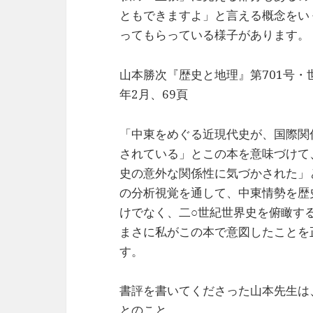
ともできますよ」と言える概念をい
ってもらっている様子があります。
山本勝次『歴史と地理』第701号・世
年2月、69頁
「中東をめぐる近現代史が、国際関
されている」とこの本を意味づけて
史の意外な関係性に気づかされた」
の分析視覚を通して、中東情勢を歴
けでなく、二○世紀世界史を俯瞰す
まさに私がこの本で意図したことを
す。
書評を書いてくださった山本先生は
とのこと。