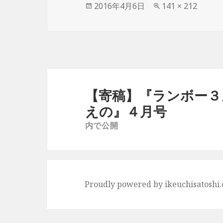
投
2016年4月6日
フ
141 × 212
稿
ル
日:
サ
イ
ズ
投
稿
【寄稿】『ランボー３
ナ
えの』４月号
ビ
内で公開
ゲ
ー
シ
ョ
Proudly powered by ikeuchisatoshi
ン