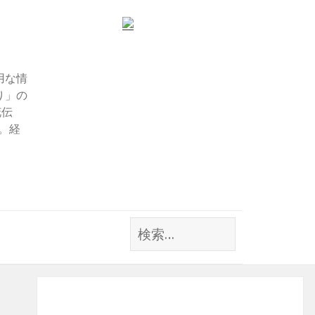
用な情
り」の
花伝
す。経
検
索: