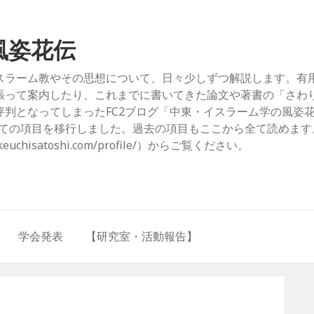
風姿花伝
スラーム教やその思想について、日々少しずつ解説します。有
張って案内したり、これまでに書いてきた論文や著書の「さわ
判となってしまったFC2ブログ「中東・イスラーム学の風姿
com/）」からすべての項目を移行しました。過去の項目もここから全て読めま
hisatoshi.com/profile/）からご覧ください。
学会発表
【研究室・活動報告】