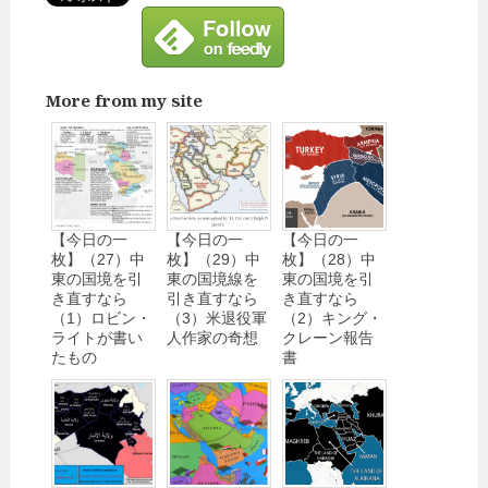
More from my site
【今日の一
【今日の一
【今日の一
枚】（27）中
枚】（29）中
枚】（28）中
東の国境を引
東の国境線を
東の国境を引
き直すなら
引き直すなら
き直すなら
（1）ロビン・
（3）米退役軍
（2）キング・
ライトが書い
人作家の奇想
クレーン報告
たもの
書