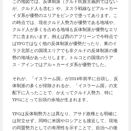
この地図では、反体制派（クルド民族主義的ではない
が、クルド人も含む）や、ヌスラ戦線などアル＝カー
イダ系が優勢のエリアをピンクで塗ってあります。こ
の時点では、現在クルド人勢力が優勢である地域や、
クルド人が多くを占める地域も反体制派が優勢なエリ
アに含まれいます。例えば西のアフリーンで今時点で
はYPGではなく他の反体制派が優勢だったり、東のイ
ラク北部との国境エリアでも非クルドの反体制派の優
勢の地域があったりします。トルコとの国境のラア
ス・アインではアル＝カーイダ系が優勢でした。
それが、「イスラーム国」が2014年前半に台頭し、反
体制派の多くが排除されるか、「イスラーム国」の支
配下に入ったことで、かえってクルド人勢力、特に
YPGにとって台頭の余地が生まれます。
YPGは反体制勢力とは異なり、アサド政権とも明確に
は対立せず、同時に米国やロシアとも接近して、現地
の同盟勢力としての有用性を示すことで、自治への後