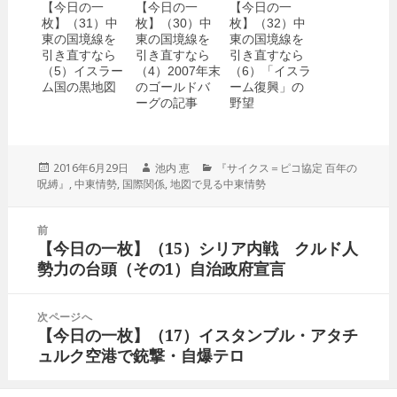
【今日の一
【今日の一
【今日の一
枚】（31）中
枚】（30）中
枚】（32）中
東の国境線を
東の国境線を
東の国境線を
引き直すなら
引き直すなら
引き直すなら
（5）イスラー
（4）2007年末
（6）「イスラ
ム国の黒地図
のゴールドバ
ーム復興」の
ーグの記事
野望
投
2016年6月29日
作
池内 恵
カ
『サイクス＝ピコ協定 百年の
呪縛』
稿
,
中東情勢
,
国際関係
成
,
地図で見る中東情勢
テ
日:
者
ゴ
リ
投
前
ー
稿
【今日の一枚】（15）シリア内戦 クルド人
前
ナ
勢力の台頭（その1）自治政府宣言
の
ビ
投
ゲ
稿:
次ページへ
ー
【今日の一枚】（17）イスタンブル・アタチ
次
シ
ュルク空港で銃撃・自爆テロ
の
ョ
投
ン