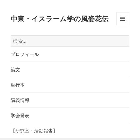
中東・イスラーム学の風姿花伝
メニュ
ーとウ
検
ィジェ
索:
ット
プロフィール
論文
単行本
講義情報
学会発表
【研究室・活動報告】