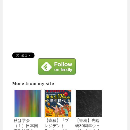
More from my site
秋は学会
【寄稿】『プ
【寄稿】先端
（１）日本国
レジデント
研30周年ウェ