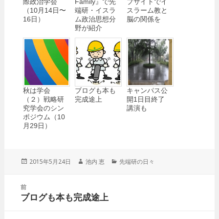
際政治学会
Family』で先
ブサイトでイ
（10月14日〜
端研・イスラ
スラーム教と
16日）
ム政治思想分
脳の関係を
野が紹介
秋は学会
ブログも本も
キャンパス公
（２）戦略研
完成途上
開1日目終了
究学会のシン
講演も
ポジウム（10
月29日）
投
2015年5月24日
作
池内 恵
カ
先端研の日々
稿
成
テ
日:
者
ゴ
投
前
リ
稿
ブログも本も完成途上
ー
前
ナ
の
ビ