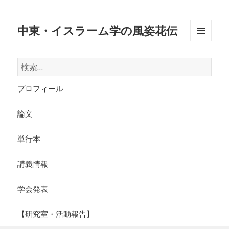
中東・イスラーム学の風姿花伝
メニュ
ーとウ
検
ィジェ
索:
ット
プロフィール
論文
単行本
講義情報
学会発表
【研究室・活動報告】