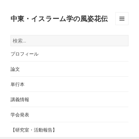
中東・イスラーム学の風姿花伝
メニュ
ーとウ
検
ィジェ
索:
ット
プロフィール
論文
単行本
講義情報
学会発表
【研究室・活動報告】