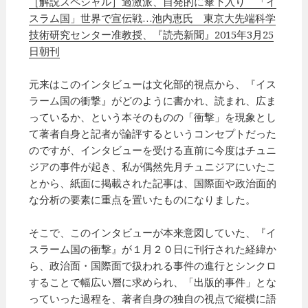
［解説スペシャル］過激派、自発的に傘下入り 「イ
スラム国」世界で宣伝戦…池内恵氏 東京大先端科学
技術研究センター准教授、『読売新聞』2015年3月25
日朝刊
元来はこのインタビューは文化部的視点から、『イス
ラーム国の衝撃』がどのように書かれ、読まれ、広ま
っているか、という本そのものの「衝撃」を現象とし
て著者自身と記者が論評するというコンセプトだった
のですが、インタビューを受ける直前に今度はチュニ
ジアの事件が起き、私が偶然先月チュニジアにいたこ
とから、紙面に掲載された記事は、国際面や政治面的
な分析の要素に重点を置いたものになりました。
そこで、このインタビューが本来意図していた、『イ
スラーム国の衝撃』が１月２０日に刊行された経緯か
ら、政治面・国際面で扱われる事件の進行とシンクロ
することで幅広い層に求められ、「出版的事件」とな
っていった過程を、著者自身の独自の視点で縦横に語