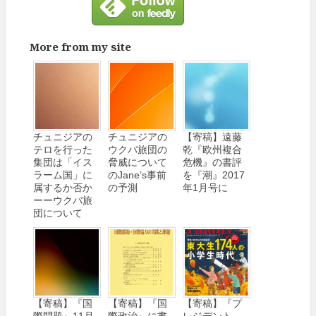
More from my site
チュニジアの
チュニジアの
【寄稿】遠藤
テロを行った
ウクバ旅団の
乾『欧州複合
集団は「イス
脅威について
危機』の書評
ラーム国」に
のJane’s事前
を『潮』2017
属するか否か
の予測
年1月号に
ーーウクバ旅
団について
【寄稿】『国
【寄稿】『国
【寄稿】『プ