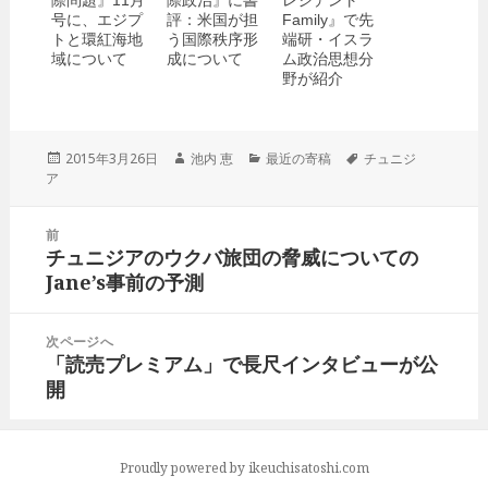
際問題』11月
際政治』に書
レジデント
号に、エジプ
評：米国が担
Family』で先
トと環紅海地
う国際秩序形
端研・イスラ
域について
成について
ム政治思想分
野が紹介
投
2015年3月26日
作
池内 恵
カ
最近の寄稿
タ
チュニジ
ア
稿
成
テ
グ
日:
者
ゴ
リ
投
前
ー
稿
チュニジアのウクバ旅団の脅威についての
前
ナ
Jane’s事前の予測
の
ビ
投
ゲ
稿:
次ページへ
ー
「読売プレミアム」で長尺インタビューが公
次
シ
開
の
ョ
投
ン
稿:
Proudly powered by ikeuchisatoshi.com