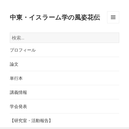
中東・イスラーム学の風姿花伝
メニュ
ーとウ
検
ィジェ
索:
ット
プロフィール
論文
単行本
講義情報
学会発表
【研究室・活動報告】