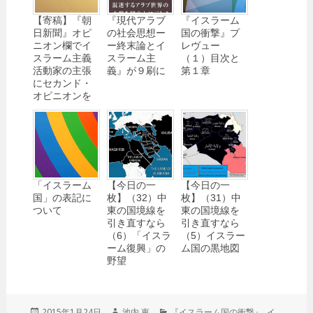
【寄稿】『朝
『現代アラブ
『イスラーム
日新聞』オピ
の社会思想ー
国の衝撃』プ
ニオン欄でイ
ー終末論とイ
レヴュー
スラーム主義
スラーム主
（１）目次と
活動家の主張
義』が９刷に
第１章
にセカンド・
オピニオンを
「イスラーム
【今日の一
【今日の一
国」の表記に
枚】（32）中
枚】（31）中
ついて
東の国境線を
東の国境線を
引き直すなら
引き直すなら
（6）「イスラ
（5）イスラー
ーム復興」の
ム国の黒地図
野望
投
2015年1月24日
作
池内 恵
カ
『イスラーム国の衝撃』
,
イ