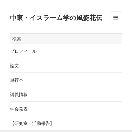
中東・イスラーム学の風姿花伝
メニュ
ーとウ
検
ィジェ
索:
ット
プロフィール
論文
単行本
講義情報
学会発表
【研究室・活動報告】