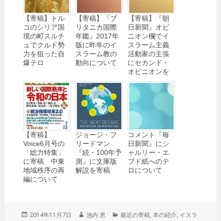
【寄稿】トル
【寄稿】『ブ
【寄稿】『朝
コのシリア国
リタニカ国際
日新聞』オピ
境の町スルチ
年鑑』2017年
ニオン欄でイ
ュでクルド勢
版に昨年のイ
スラーム主義
力を狙った自
スラーム教の
活動家の主張
爆テロ
動向について
にセカンド・
オピニオンを
【寄稿】
ジョージ・フ
コメント『毎
Voice6月号の
リードマン
日新聞』にシ
「総力特集」
『続・100年予
ャルリー・エ
に寄稿 中東
測』に文庫版
ブド紙へのテ
地域秩序の再
解説を寄稿
ロについて
編について
投
2014年11月7日
作
池内 恵
カ
最近の寄稿
,
本の紹介
,
イスラ