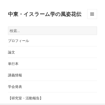
中東・イスラーム学の風姿花伝
メニュ
ーとウ
検
ィジェ
索:
ット
プロフィール
論文
単行本
講義情報
学会発表
【研究室・活動報告】