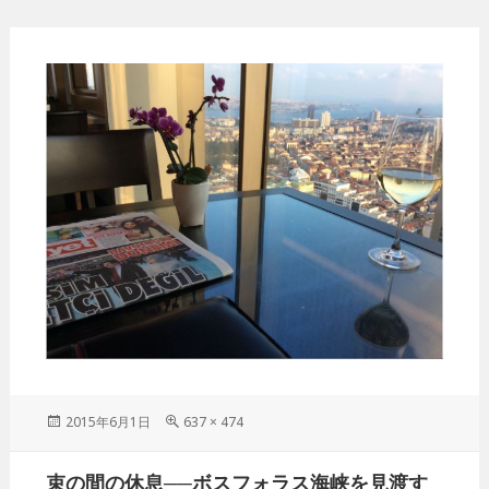
投
2015年6月1日
フ
637 × 474
稿
ル
日:
サ
投
束の間の休息──ボスフォラス海峡を見渡す
イ