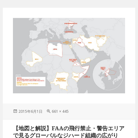
投
2015年6月1日
フ
661 × 445
稿
ル
日:
サ
投
【地図と解説】FAAの飛行禁止・警告エリア
イ
稿
ズ
で見るグローバルなジハード組織の広がり