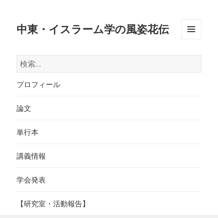
中東・イスラーム学の風姿花伝
メニュ
ーとウ
検
ィジェ
索:
ット
プロフィール
論文
単行本
講義情報
学会発表
【研究室・活動報告】