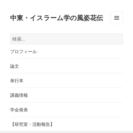
中東・イスラーム学の風姿花伝
メニュ
ーとウ
検
ィジェ
索:
ット
プロフィール
論文
単行本
講義情報
学会発表
【研究室・活動報告】