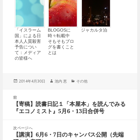
「イスラーム
BLOGOSに
ジャカルタ泊
国」による日
時々転載中
本人人質殺害
そもそもブロ
予告につい
グを書くこと
て：メディア
とは
の皆様へ
投
2014年4月30日
作
池内 恵
カ
その他
稿
成
テ
日:
者
ゴ
投
前
リ
稿
【寄稿】読書日記１「本屋本」を読んでみる
ー
前
ナ
『エコノミスト』5月6・13日合併号
の
ビ
投
ゲ
稿:
次ページへ
ー
【講演】6月6・7日のキャンパス公開（先端
次
シ