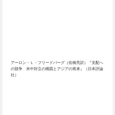
アーロン・Ｌ・フリードバーグ（佐橋亮訳）『支配へ
の競争 米中対立の構図とアジアの将来』（日本評論
社）