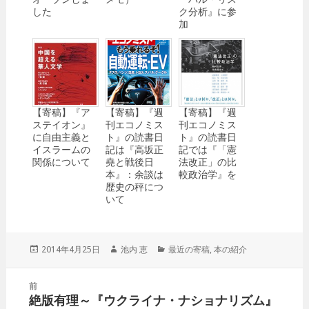
した
ク分析』に参
加
【寄稿】『ア
【寄稿】『週
【寄稿】『週
ステイオン』
刊エコノミス
刊エコノミス
に自由主義と
ト』の読書日
ト』の読書日
イスラームの
記は『高坂正
記では『「憲
関係について
堯と戦後日
法改正」の比
本』：余談は
較政治学』を
歴史の秤につ
いて
投
2014年4月25日
作
池内 恵
カ
最近の寄稿
,
本の紹介
稿
成
テ
日:
者
ゴ
投
前
リ
稿
絶版有理～『ウクライナ・ナショナリズム』
ー
前