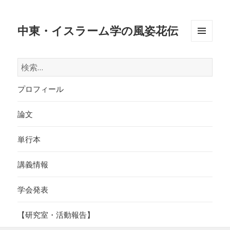
中東・イスラーム学の風姿花伝
メニュ
ーとウ
検
ィジェ
索:
ット
プロフィール
論文
単行本
講義情報
学会発表
【研究室・活動報告】