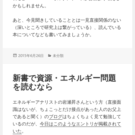
かもしれません。
あと、今見聞きしていることとは一見直接関係のない
（深いところで研究上は繋がっている）、読んでいる
本についてなども書いてみましょうか。
投
2015年6月26日
カ
未分類
稿
テ
日:
ゴ
リ
新書で資源・エネルギー問題
ー
を読むなら
エネルギーアナリストの岩瀬昇さんという方（直接面
識はないが、ちょこっとだけ接点があった人のお父上
であると聞く）の
ブログ
はちょくちょく見て勉強して
いるのだが、
今日はこのようなエントリが掲載されて
いた
。