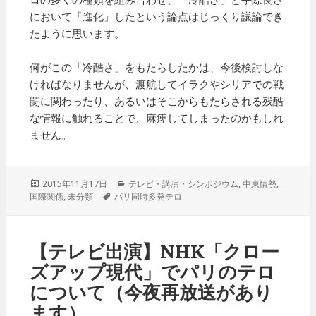
において「進化」したという論点はじっくり議論でき
たように思います。
何がこの「冷酷さ」をもたらしたかは、今後検討しな
ければなりませんが、渡航してイラクやシリアでの戦
闘に関わったり、あるいはそこからもたらされる残酷
な情報に触れることで、麻痺してしまったのかもしれ
ません。
投
2015年11月17日
カ
テレビ・講演・シンポジウム
,
中東情勢
,
国際関係
稿
,
未分類
タ
パリ同時多発テロ
テ
日:
グ
ゴ
リ
ー
【テレビ出演】NHK「クロー
ズアップ現代」でパリのテロ
について（今夜再放送があり
ます）