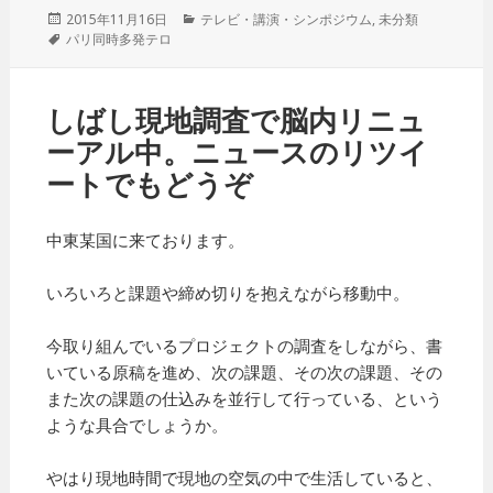
投
2015年11月16日
カ
テレビ・講演・シンポジウム
,
未分類
稿
タ
パリ同時多発テロ
テ
日:
グ
ゴ
リ
ー
しばし現地調査で脳内リニュ
ーアル中。ニュースのリツイ
ートでもどうぞ
中東某国に来ております。
いろいろと課題や締め切りを抱えながら移動中。
今取り組んでいるプロジェクトの調査をしながら、書
いている原稿を進め、次の課題、その次の課題、その
また次の課題の仕込みを並行して行っている、という
ような具合でしょうか。
やはり現地時間で現地の空気の中で生活していると、