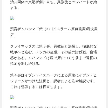
治共同体の支配者側に立ち、異教徒とのジハードが始
まる。
預言者ムハンマド伝（3）(イスラーム原典叢書)岩波書
店
クライマックスは第３巻。異教徒と決裂し、徹底的な
戦争へと進む。メッカの征服。その後の討伐戦。臨場
感がある。ムハンマドは病で床につく寸前まで遠征の
指示を出し続ける。
第４巻はイブン・イスハークによる原著にイブン・ヒ
シャームがつけた注釈と、訳者による注や解説です。
これは勉強するには役立ちます。
預言者ムハンマド伝（4）(イスラーム原典叢書)岩波書