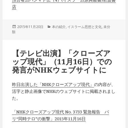
店
投
2015年11月20日
カ
本の紹介
,
イスラーム思想と文化
,
未分
類
稿
テ
日:
ゴ
リ
ー
【テレビ出演】「クローズア
ップ現代」（11月16日）での
発言がNHKウェブサイトに
昨日出演した「NHKクローズアップ現代」
の内容が、
活字と静止画像でNHKのウェブサイトに掲載されまし
た。
「NHKクローズアップ現代 No. 3733 緊急報告 パ
リ“同時テロ”の衝撃」2015年11月16日