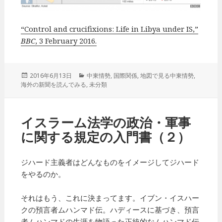
“Control and crucifixions: Life in Libya under IS,”
BBC
, 3 February 2016.
投
2016年6月13日
カ
中東情勢
,
国際関係
,
地図で見る中東情勢
,
海外の新聞を読んでみる
稿
,
テ
未分類
日:
ゴ
リ
ー
イスラーム法学の政治・軍事
に関する規定の入門書（２）
ジハード主義者はどんなものをイメージしてジハード
をやるのか。
それはもう、これに決まってます。イブン・イスハー
クの預言者ムハンマド伝。ハディースに基づき、預言
者ムハンマドの生涯を物語った正統的なムハンマド伝