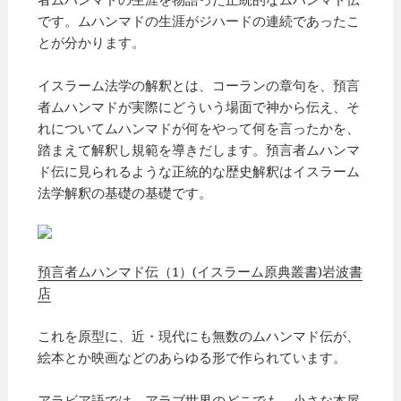
です。ムハンマドの生涯がジハードの連続であったこ
とが分かります。
イスラーム法学の解釈とは、コーランの章句を、預言
者ムハンマドが実際にどういう場面で神から伝え、そ
れについてムハンマドが何をやって何を言ったかを、
踏まえて解釈し規範を導きだします。預言者ムハンマ
ド伝に見られるような正統的な歴史解釈はイスラーム
法学解釈の基礎の基礎です。
預言者ムハンマド伝（1）(イスラーム原典叢書)岩波書
店
これを原型に、近・現代にも無数のムハンマド伝が、
絵本とか映画などのあらゆる形で作られています。
アラビア語では、アラブ世界のどこでも、小さな本屋