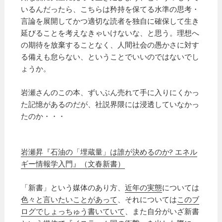
いるんだったら、こちらは矜持を保てる水準の思考・
言論を展開してかつ適切な読者を独自に確保して生き
延びることを考えなきゃいけないな、と思う。理想へ
の期待を放棄することなく、人間社会の愚かさに対す
る備えも怠らない、ということでいいのではないでし
ょうか。
岩瀬さんのこの本、ずいぶん売れて手に入りにくかっ
た記憶があるのだが、社説界隈には浸透していなかっ
たのか・・・
岩瀬昇『石油の「埋蔵量」は誰が決めるのか? エネル
ギー情報学入門』（文春新書）
「新書」という媒体のあり方、
近年の実態
については
色々と言いたいことがあって
、それについては
このブ
ログでしょっちゅう書いていて
、また自分がいざ新書