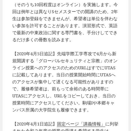
（そのうち10回程度はオンライン）を実施します。今
回は例年とは異なりSセメスターでの開講のため、2年
生は参加登録をできませんが、希望者は単位を伴わな
い参加を許可することがあります。演習形式で、英語
で最新の中東政治に関する専門書を、手分けしてでき
るだけ多くの冊数を読みます。
【2020年4月5日追記】先端学際工学専攻で4月から新
規開講する「グローバルセキュリティと宗教」のオン
ライン授業へのアクセスのためのURLはすでにUTAS
に記載してあります。当日の授業開始時間にUTASへ
のアクセスが集中して遅くなる可能性がありますの
で、履修希望者は、前もって余裕のある時間帯に
UTASにアクセスし、URLをコピーしておき、当日の
授業時間にアクセスしてください。駒場Iや本郷キャ
ンパス所属の大学院生も履修できます。
【2020年4月1日追記】
固定ページ「講義情報」
に列挙
された令和２年度の授業の受講を希望する学生は、