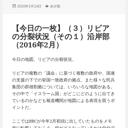
投
2020年3月24日
カ
未分類
稿
テ
日:
ゴ
リ
【今日の一枚】（３）リビア
ー
の分裂状況（その１）沿岸部
（2016年2月）
今日の地図。リビアの分裂状況。
リビアの複数の「議会」に基づく複数の政府や、国連
の支援の下での挙国一致政府の拠点、また様々な民兵
集団の群雄割拠については、いろいろな地図がある。
その中で「イスラーム国」がどこにどのように出てき
ているのかなども報道機関が地図による表現を競うポ
イントだ。
ここではBBCが今年2月初頭に出していたものをメモ
的に転載しておこう。何がどうなっているかは自分で