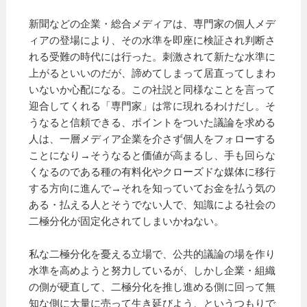
新聞などの企業・総合メディアは、専門家の個人メデ
ィアの登場により、その水準を即座に検証され判断さ
れる受難の時代には行った。刺激されて新たな水準に
上がるといいのだが、諦めてしまって居直ってしまわ
いないか心配になる。この社説と同様なことを言って
迎合してくれる「専門家」は常に現れるわけだし。そ
うなると信頼できる、ポイントをついた議論を求める
人は、一層メディア企業を介さず個人をフォローする
ことになり→そうなると価値が高まるし、手も回らな
くなるのである種の有料化やクローズドな媒体に移行
する方向に進んで→それを知っていてお金を払う気の
ある・払える人とそうでない人で、知識による社会の
二極分化が固定化されてしまいかねない。
私な二極分化を憂える立場で、公共的議論の場を作り
水準を高めようと努力しているが、しかし企業・組織
の側が硬直して、二極分化を推し進める側に回って無
知な側に大量に売って生き延びよう、というつもりで