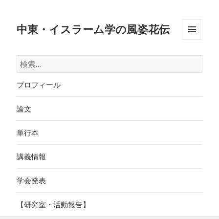
中東・イスラーム学の風姿花伝
メニュ
ーとウ
検
ィジェ
索:
ット
プロフィール
論文
単行本
講義情報
学会発表
【研究室・活動報告】