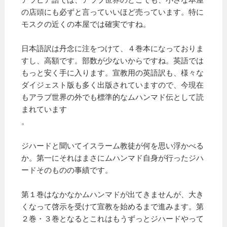
の店頭にも必ずと言っていいほど売っています。特に
モスクの近くの本屋では確実ですね。
日本語訳は丹念に注をつけて、４巻本になっておりま
すし、高額です。部数が少ないからですね。英語では
もっと安く手に入ります。宣教用の英語訳も、様々な
ダイジェスト版も多く出版されていますので、今現在
もアラブ世界の外でも標準的なムハンマド伝として読
まれています
。
ジハードと聞いてイスラーム教徒が何を思い浮かべる
か。第一にそれはまさにムハンマド自身が行ったジハ
ードそのものの事績です。
第１巻はなかなかムハンマドが出てきませんが、大き
くなって啓示を受けて宣教を始めるまで進みます。第
２巻・３巻となるとこれはもうずっとジハードやって