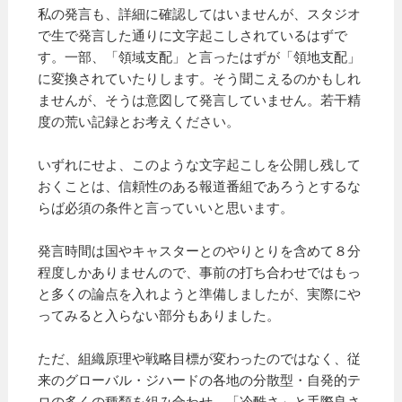
私の発言も、詳細に確認してはいませんが、スタジオ
で生で発言した通りに文字起こしされているはずで
す。一部、「領域支配」と言ったはずが「領地支配」
に変換されていたりします。そう聞こえるのかもしれ
ませんが、そうは意図して発言していません。若干精
度の荒い記録とお考えください。
いずれにせよ、このような文字起こしを公開し残して
おくことは、信頼性のある報道番組であろうとするな
らば必須の条件と言っていいと思います。
発言時間は国やキャスターとのやりとりを含めて８分
程度しかありませんので、事前の打ち合わせではもっ
と多くの論点を入れようと準備しましたが、実際にや
ってみると入らない部分もありました。
ただ、組織原理や戦略目標が変わったのではなく、従
来のグローバル・ジハードの各地の分散型・自発的テ
ロの多くの種類を組み合わせ、「冷酷さ」と手際良さ