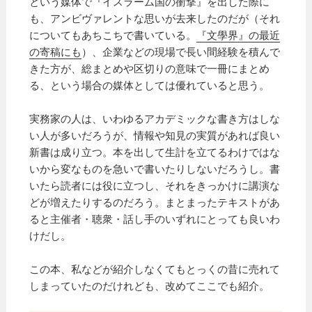
という媒体で『イスラーム国の衝撃』を出した際に
も、アンビヴァレントな思いが去来したのだが（それ
についてもあちこちで書いている。
『文學界』の最近
の寄稿にも
）、企業などの現場で長い間経験を積んで
きた方が、総まとめや区切りの意味で一冊にまとめ
る、という場合の媒体としては優れていると思う。
実務家の人は、いわゆるアカデミックな書き方はしな
い人が多いだろうが、情報や知見の実質があれば良い
新書は成り立つ。本を出して生計を立てるわけではな
いから変なものを急いで書いたりしないだろうし。書
いたら読者には役に立つし、それをきっかけに講演な
どが増えたりするのだろう。まとまったテキストがあ
ると主催者・聴衆・話し手のいずれにとっても良いわ
けだし。
この本、私などが紹介しなくてもとっくの昔に売れて
しまっていたのだけれども、改めてここでも紹介。