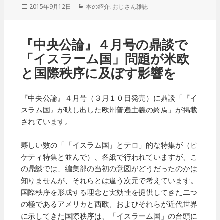
投
2015年9月12日
カ
本の紹介
,
おじさん雑誌
稿
テ
日:
ゴ
リ
『中央公論』４月号の鼎談で
ー
「イスラーム国」問題が米欧
と国際秩序に及ぼす影響を
『中央公論』４月号（３月１０日発売）に鼎談「『イ
スラム国』が映し出した欧州普遍主義の終焉」が掲載
されています。
夥しい数の「「イスラム国」とテロ」的な特集が（ピ
ケティ特集と並んで）、各紙で行われていますが、こ
の鼎談では、編集部の当初の意図がどうだったのかは
知りませんが、それらとは違う次元で考えています。
国際秩序を形成する理念と実効性を提供してきた二つ
の極であるアメリカと西欧、およびそれらが近代世界
に示してきた国際秩序は、「イスラーム国」の台頭に