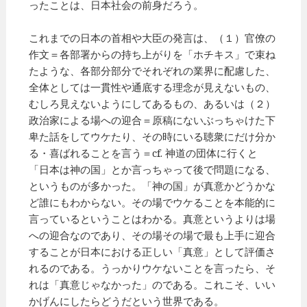
ったことは、日本社会の前身だろう。
これまでの日本の首相や大臣の発言は、（１）官僚の
作文＝各部署からの持ち上がりを「ホチキス」で束ね
たような、各部分部分でそれぞれの業界に配慮した、
全体としては一貫性や通底する理念が見えないもの、
むしろ見えないようにしてあるもの、あるいは（２）
政治家による場への迎合＝原稿にないぶっちゃけた下
卑た話をしてウケたり、その時にいる聴衆にだけ分か
る・喜ばれることを言う＝cf. 神道の団体に行くと
「日本は神の国」とか言っちゃって後で問題になる、
というものが多かった。「神の国」が真意かどうかな
ど誰にもわからない。その場でウケることを本能的に
言っているということはわかる。真意というよりは場
への迎合なのであり、その場その場で最も上手に迎合
することが日本における正しい「真意」として評価さ
れるのである。うっかりウケないことを言ったら、そ
れは「真意じゃなかった」のである。これこそ、いい
かげんにしたらどうだという世界である。