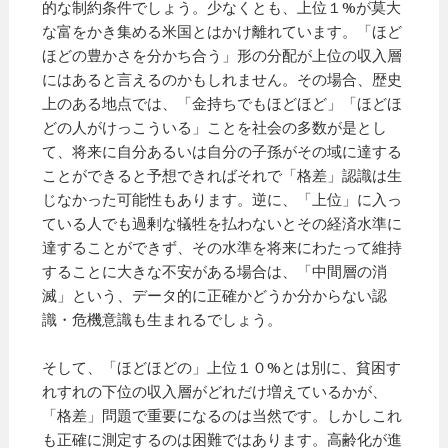
的な制約条件でしょう。少なくとも、上位１%が莫大
な富をかき集める米国とはかけ離れています。「ほど
ほどの豊かさを分かち合う」形の分配が上位の収入層
にはあると言えるのかもしれません。その場合、歴史
上のある地点では、「金持ちでもほどほど」「ほどほ
どの人がけっこういる」ことを社会の多数が是とし
て、将来に自分あるいは自分の子孫がその域に達する
ことができると予想できればそれで「格差」認識は生
じなかった可能性もあります。逆に、「上位」に入っ
ている人でも過剰な犠牲を払わないとその経済水準に
達することができず、その水準を将来にわたって維持
することに大きな不安がある場合は、「中間層の消
滅」という、データ的に正確かどうか分からない認
識・危機意識も生まれるでしょう。
そして、「ほどほどの」上位１０%とは別に、貧困す
れすれの下位の収入層がどれだけ増えているかが、
「格差」問題で重要になるのは当然です。しかしこれ
も正確に測定するのは困難ではあります。高齢化が進