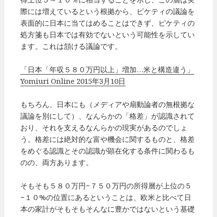
際には増えているという根拠から、ピケティの議論を
表面的に日本に当てはめることはできず、ピケティの
処方箋も日本では有効でないという可能性を示してい
ます。これは頷ける議論です。
「日本「年収５８０万円以上」増加…米と構造違う」
Yomiuri Online 2015年3月10日
もちろん、日本にも（メディアや扇動論者の無根拠な
議論を別にして）、なんらかの「格差」が認識されて
おり、それを支えるなんらかの現実があるのでしょ
う。格差には絶対的な富や機会に関するものと、格差
をめぐる認識とその認識が顕在化する条件に関わるも
のの、両方あります。
そもそも５８０万円−７５０万円の所得層が上位の５
−１０%の位置にあるということは、欧米と比べて日
本の家計がそもそもそんなに豊かではないという基礎