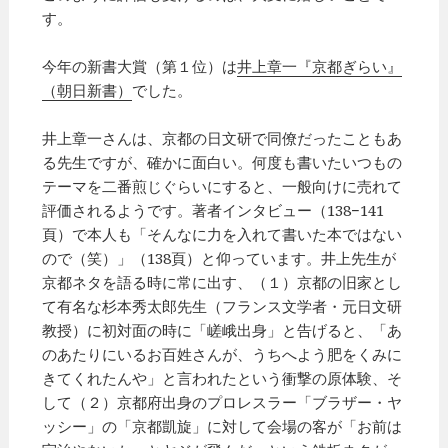
す。
今年の新書大賞（第１位）は
井上章一『京都ぎらい』
（朝日新書）
でした。
井上章一さんは、京都の日文研で同僚だったこともあ
る先生ですが、確かに面白い。何度も書いたいつもの
テーマを二番煎じぐらいにすると、一般向けに売れて
評価されるようです。著者インタビュー（138−141
頁）で本人も「そんなに力を入れて書いた本ではない
ので（笑）」（138頁）と仰っています。井上先生が
京都ネタを語る時に常に出す、（１）京都の旧家とし
て有名な杉本秀太郎先生（フランス文学者・元日文研
教授）に初対面の時に「嵯峨出身」と告げると、「あ
のあたりにいるお百姓さんが、うちへよう肥をくみに
きてくれたんや」と言われたという衝撃の原体験、そ
して（２）京都府出身のプロレスラー「ブラザー・ヤ
ッシー」の「京都凱旋」に対して会場の客が「お前は