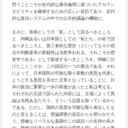
問うことこそが近代的な責任倫理に基づいたアカウン
タビリティを確保するための正しい反応であり、近代
的な政治システムの中での公共的議論の機能だ。
まさに、首相としての「私」として語るべきところ
と、内閣あるいは日本国としての「私たち」の名で語
るべきところと、第三者的な歴史（といってもその視
点や判断基準の客観性は当然争われる。それこそが歴
史学である）として叙述するべきところを、明確に分
けたことこそが、この談話の一つの要点である。それ
によって、日本国民の可能な限り多数の意思を代表し
ようとする意思を見せた文章となっていることに、日
本の政治に重要な一歩の前進があったと私は考える。
それぞれの主語で語られた内容には、立場によって異
論は当然あるだろう。そういう話題を扱っているから
である。ただし、国民の意思を可能な限り表出したも
のと言えることは、世論調査の反応からも明らかだろ
う。穏健なリベラルな基調のこの談話への支持の高さ
が、穏健で中道な日本の世論の現実を現していると思