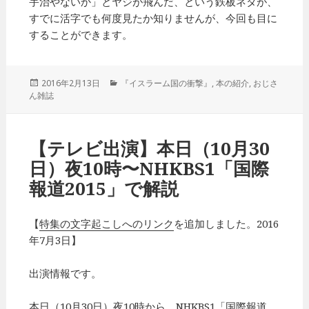
宇治やないか」とヤジが飛んだ、という鉄板ネタが、
すでに活字でも何度見たか知りませんが、今回も目に
することができます。
投
2016年2月13日
カ
『イスラーム国の衝撃』
,
本の紹介
,
おじさ
ん雑誌
稿
テ
日:
ゴ
リ
ー
【テレビ出演】本日（10月30
日）夜10時〜NHKBS1「国際
報道2015」で解説
【
特集の文字起こしへのリンク
を追加しました。2016
年7月3日】
出演情報です。
本日（10月30日）夜10時から、NHKBS1「国際報道