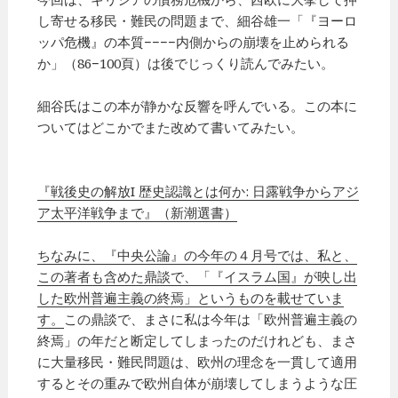
し寄せる移民・難民の問題まで、細谷雄一「『ヨーロ
ッパ危機』の本質−−−−内側からの崩壊を止められる
か」（86−100頁）は後でじっくり読んでみたい。
細谷氏はこの本が静かな反響を呼んでいる。この本に
ついてはどこかでまた改めて書いてみたい。
『戦後史の解放I 歴史認識とは何か: 日露戦争からアジ
ア太平洋戦争まで』（新潮選書）
ちなみに、『中央公論』の今年の４月号では、私と、
この著者も含めた鼎談で、「『イスラム国』が映し出
した欧州普遍主義の終焉」というものを載せていま
す。
この鼎談で、まさに私は今年は「欧州普遍主義の
終焉」の年だと断定してしまったのだけれども、まさ
に大量移民・難民問題は、欧州の理念を一貫して適用
するとその重みで欧州自体が崩壊してしまうような圧