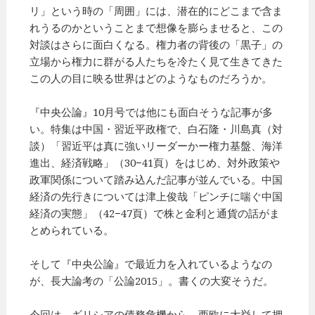
リ」という時の「周囲」には、潜在的にどこまで含ま
れうるのかということまで想像を膨らませると、この
対談はさらに面白くなる。権力者の背後の「黒子」の
立場から権力に群がる人たちを冷たく見て生きてきた
この人の目に映る世界はどのようなものだろうか。
『中央公論』10月号では他にも面白そうな記事が多
い。特集は中国・習近平政権で、白石隆・川島真（対
談）「習近平は真に強いリーダーかー権力基盤、海洋
進出、経済戦略」（30−41頁）をはじめ、対外政策や
政軍関係について踏み込んだ記事が並んでいる。中国
経済の先行きについては津上俊哉「ピンチに喘ぐ中国
経済の実態」（42−47頁）で株と金利と通貨の話がま
とめられている。
そして『中央公論』で最近力を入れているようなの
が、長大論考の「公論2015」。書くの大変そうだ。
今回は、ギリシアの債務危機から、西欧に大挙して押