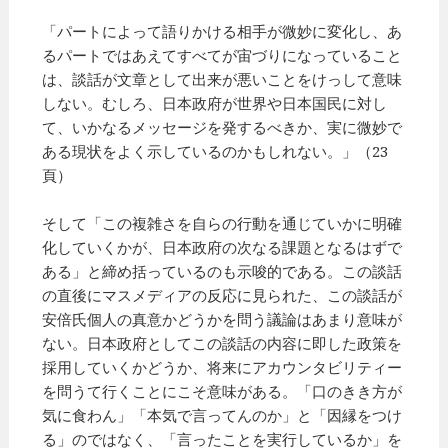
「パートによって語りかける相手が微妙に変化し、あ
るパートではあえてすべてが宙づりになっていること
は、談話が文章として出来が悪いことをけっして意味
しない。むしろ、日本政府が世界や日本国民に対し
て、いかなるメッセージを発するべきか、実に微妙で
ある現状をよく示しているのかもしれない。」（23
頁）
そして「この複雑さを自らの行動を通じていかに明確
化していくかが、日本政府の次なる課題となるはずで
ある」と締め括っているのも示唆的である。この談話
の直後にマスメディアの反応に見られた、この談話が
安倍氏個人の真意かどうかを問う議論はあまり意味が
ない。日本政府としてこの談話の内容に即した政策を
採用していくかどうか、将来にアカウンタビリティー
を問うて行くことにこそ意味がある。「口のきき方が
気に食わん」「本気で言ってんのか」と「因縁をつけ
る」のではなく、「言ったことを実行しているか」を