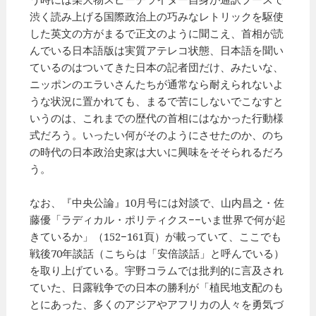
渋く読み上げる国際政治上の巧みなレトリックを駆使
した英文の方がまるで正文のように聞こえ、首相が読
んでいる日本語版は実質アテレコ状態、日本語を聞い
ているのはついてきた日本の記者団だけ、みたいな、
ニッポンのエラいさんたちが通常なら耐えられないよ
うな状況に置かれても、まるで苦にしないでこなすと
いうのは、これまでの歴代の首相にはなかった行動様
式だろう。いったい何がそのようにさせたのか、のち
の時代の日本政治史家は大いに興味をそそられるだろ
う。
なお、『中央公論』10月号には対談で、山内昌之・佐
藤優「ラディカル・ポリティクス−−いま世界で何が起
きているか」（152−161頁）が載っていて、ここでも
戦後70年談話（こちらは「安倍談話」と呼んでいる）
を取り上げている。宇野コラムでは批判的に言及され
ていた、日露戦争での日本の勝利が「植民地支配のも
とにあった、多くのアジアやアフリカの人々を勇気づ