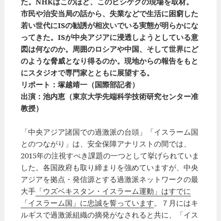
た。NHKはこのほど、このビシケクの現場を取材。
市民や治安当局の話から、失業などで生活に困窮した
若い世代にISの勧誘が相次いでいる実態が明らかにな
ってきた。ISが中央アジアに浸透しようとしている意
図は何なのか。周囲のロシアや中国、そして世界にど
のような脅威となり得るのか。現地からの報告をもと
にスタジオで専門家とともに展望する。
リポート：塚越靖一（国際部記者）
出演：池内恵（東京大学先端科学技術研究センター准
教授）
「中央アジア諸国での過激派の台頭」「イスラーム国
とのつながり」は、安全保障アナリストの間では、
2015年の注視すべき課題の一つとして挙げられていま
した。各国政府も取り締まりを強めていますが、中央
アジアを拠点・発信源とする過激派ネットワークの最
大手
「ウズベキスタン・イスラーム運動」はすでに
「イスラーム国」に忠誠を誓っています
。７月にはキ
ルギスで過激派組織の摘発がなされると共に、「イス