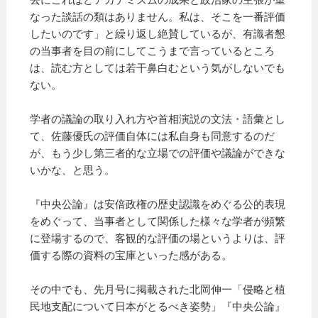
なった談話の類はありません。私は、そこを一番評価
したいのです」と繰り返し絶賛しているが、有識者懇
の当事者を目の前にしてこうまで言っているところ
は、読む方としては若干鼻白むという気がしないでも
ない。
学者の議論の取り入れ方や首相演説の文法・語彙とし
て、佐藤優氏の評価自体には私自身も同意するのだ
が、もう少し第三者的な立場での評価や議論ができな
いかな、と思う。
『中央公論』は安倍政権の歴史認識をめぐる公的表現
をめぐって、当事者として関係した様々な学者が頻繁
に登場するので、客観的な評価の場というよりは、評
価する際の資料の宝庫といった感がある。
その中でも、先月号に掲載された北岡伸一「侵略と植
民地支配について日本がとるべき姿勢」『中央公論』