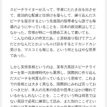
スピーチライターが入って、学者にたたき台を出させ
て、政治的な配慮と仕掛けを凝らして、練り込んだス
ピーチを提示するという先進国の指導者なら誰でも毎
週のようにやっていることを、日本の政治家はしてこ
なかった。官僚が時に一生懸命工夫して書いても、
「こんなの役人の作文だあ」と原稿放り投げてアニメ
だとかなんだとかぶっちゃけ話をするとドカンドカン
受ける、マスコミも報じる、という何ともはやな世界
であった。
しかし安倍首相というのは、某有力英語スピーチライ
ターを第一次政権時代から重用し、国際的に作り込ん
だスピーチを何度も行っているという意味で、これま
での首相とは大きく異なる。国際的にみれば言ってお
くべきだが、本人の元来の信念や思考とはかけ離れて
いるかもしれないことを、ここぞという時は得意では
ない英語で必死に練習して読み、また別のここぞとい
う時には某大物スピーチライター自身が通訳ブースで