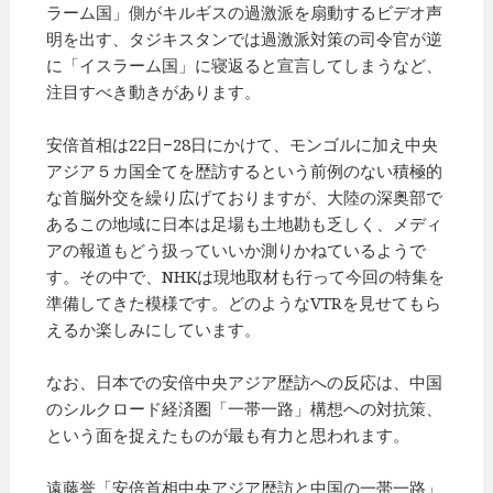
ラーム国」側がキルギスの過激派を扇動するビデオ声
明を出す、タジキスタンでは過激派対策の司令官が逆
に「イスラーム国」に寝返ると宣言してしまうなど、
注目すべき動きがあります。
安倍首相は22日−28日にかけて、モンゴルに加え中央
アジア５カ国全てを歴訪するという前例のない積極的
な首脳外交を繰り広げておりますが、大陸の深奥部で
あるこの地域に日本は足場も土地勘も乏しく、メディ
アの報道もどう扱っていいか測りかねているようで
す。その中で、NHKは現地取材も行って今回の特集を
準備してきた模様です。どのようなVTRを見せてもら
えるか楽しみにしています。
なお、日本での安倍中央アジア歴訪への反応は、中国
のシルクロード経済圏「一帯一路」構想への対抗策、
という面を捉えたものが最も有力と思われます。
遠藤誉「安倍首相中央アジア歴訪と中国の一帯一路」