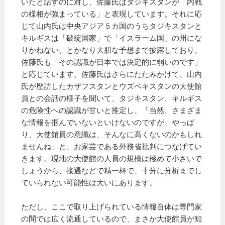
いたと話すのに対し、佐藤氏はタジキスタンが「内戦
の様相が強まっている」と表現しています。それに応
じて山内氏は中央アジア５カ国のうちタジキスタンと
キルギスは「破綻国家」で「イスラーム国」の州にな
りかねない、とかなり大胆な予想まで披露しており、
佐藤氏も「その認識が日本では決定的に弱いのです」
と応じています。佐藤氏はさらにたたみかけて、山内
氏が歴訪したカザフスタンとウズベキスタンの大使館
員との会話の様子を聞いて、タジキスタン、キルギス
の危険性への認識が甘いと推定し、「当然、さまざま
な情報を掴んでいないといけないのですが、やっぱ
り、大使館員の意識は、そんなに高くないのかもしれ
ませんね」と、お家芸である外務省批判につなげてい
きます。現地の大使館の人員の規模は極めて小さいで
しょうから、接遇などで精一杯で、十分に分析までし
ていられない可能性は大いにあります。
ただし、ここで取り上げられている情報自体は専門家
の間では広く流通しているので、まさか大使館員が知