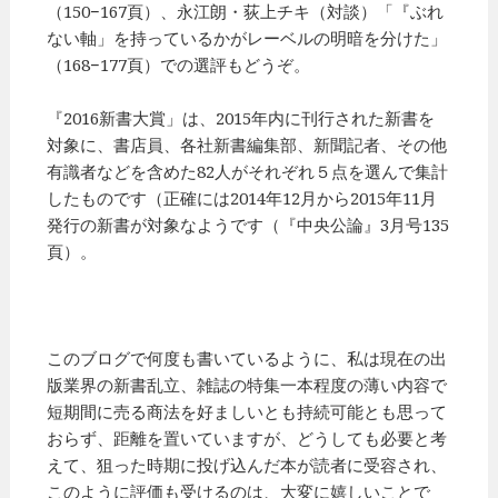
（150−167頁）、永江朗・荻上チキ（対談）「『ぶれ
ない軸」を持っているかがレーベルの明暗を分けた」
（168−177頁）での選評もどうぞ。
『2016新書大賞」は、2015年内に刊行された新書を
対象に、書店員、各社新書編集部、新聞記者、その他
有識者などを含めた82人がそれぞれ５点を選んで集計
したものです（正確には2014年12月から2015年11月
発行の新書が対象なようです（『中央公論』3月号135
頁）。
このブログで何度も書いているように、私は現在の出
版業界の新書乱立、雑誌の特集一本程度の薄い内容で
短期間に売る商法を好ましいとも持続可能とも思って
おらず、距離を置いていますが、どうしても必要と考
えて、狙った時期に投げ込んだ本が読者に受容され、
このように評価も受けるのは、大変に嬉しいことで