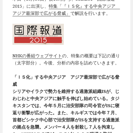
2015」に出演し、
特集「『ＩＳ化』する中央アジア
アジア最深部で広がる脅威」
で解説を行います。
NHKの番組ウェブサイト
の、特集の概要は下記の通り
（太字部分）。今後、分析の内容を詰めていきます。
「ＩＳ化」する中央アジア アジア最深部で広がる脅
威
シリアやイラクで勢力を維持する過激派組織ISが、じ
わじわと中央アジアに触手を伸ばし始めている。タジ
キスタンでは、今年５月に治安部隊の司令官がISに寝
返り衝撃が広がった。また、キルギスでは今年７月、
首都ビシケク中心部で治安部隊がISを支持する過激派
の拠点を急襲。メンバー４人を射殺し７人を拘束し