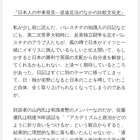
『日本人の中東発見―逆遠近法のなかの比較文化史』
私が少し前に読んだ、パレスチナの知識人の日記など
にも、第二次世界大戦時に、反英独立闘争を志すパレ
スチナのアラブ人たちが、風の噂で日本がドイツと一
緒にイギリスに挑んでいるらしいと伝え聞いて、もし
かすると日本の勝利で英国の支配から自分達を解放し
てくれるかもしれない、と淡〜く期待しているところ
があった。日記はすぐに別のテーマに移ってしまっ
て、日・独が劣勢になると日本のことを噂していたこ
と自体、全く取り上げられなくなってしまうのである
が。
対談者の山内氏は有識者懇のメンバーなのだが、佐藤
優氏は戦後70年談話を「『アカデミズムと政治がどの
ように折り合いをつけるか」という観点からすると、
結果的に理想的な形に落ち着いたんじゃないか」「過
去にこれほどアカデミズムの成果と政治家の主張が重