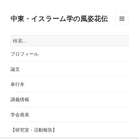
中東・イスラーム学の風姿花伝
メニュ
ーとウ
検
ィジェ
索:
ット
プロフィール
論文
単行本
講義情報
学会発表
【研究室・活動報告】