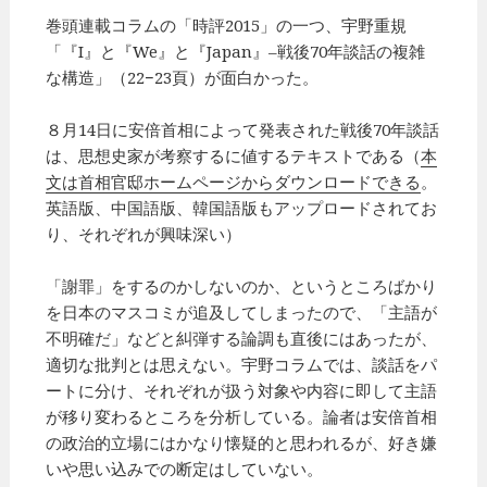
巻頭連載コラムの「時評2015」の一つ、宇野重規
「『I』と『We』と『Japan』–戦後70年談話の複雑
な構造」（22−23頁）が面白かった。
８月14日に安倍首相によって発表された戦後70年談話
は、思想史家が考察するに値するテキストである（
本
文は首相官邸ホームページからダウンロードできる
。
英語版、中国語版、韓国語版もアップロードされてお
り、それぞれが興味深い）
「謝罪」をするのかしないのか、というところばかり
を日本のマスコミが追及してしまったので、「主語が
不明確だ」などと糾弾する論調も直後にはあったが、
適切な批判とは思えない。宇野コラムでは、談話をパ
ートに分け、それぞれが扱う対象や内容に即して主語
が移り変わるところを分析している。論者は安倍首相
の政治的立場にはかなり懐疑的と思われるが、好き嫌
いや思い込みでの断定はしていない。