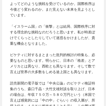
よってどのような挑戦を受けているのか。国際秩序は
今後どう変わるのか。まだ見えない未来を見ようとし
ています。
「イスラーム国」の「衝撃」とは結局、国際秩序に対
する理念的な挑戦なのだろうと思います。私が時差ぼ
けでくらっとしたりしていて迷惑をかけましたが、貴
重な機会となりました。
ピケティに対するまとまった批判的検討の特集も、必
要なものと思います。明らかに、日本の「格差」とア
メリカとは異なり、西欧とも異なります。そして数で
言えば世界の大多数をしめる途上国とも異なります。
読売新聞の電子版では『中央公論』のピケティ検証特
集のうち、森口千晶・大竹文雄対談を取り上げ、日本
の場合は、年収７５０万～５８０万円という（米国で
言えば感覚的には「中の中」ぐらい）の収入層が、所
得上位５～１０％に相当することを示し、この層は実