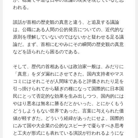
われる。
談話が首相の歴史観の真意と違う、と追及する議論
は、公職にある人間の公的発言についての、近代的な
原則を理解していないのではないかと疑わせる足る議
論だ。まず、首相にむやみにその瞬間の歴史観の真意
などを語られたら困るのである。
そして、歴代の首相あるいは政治家一般は、みだりに
「真意」をダダ漏れにさせてきた。国内支持者やマス
コミにはそれこそが人間味であると評価されたり足を
引っ掛けられてから騒ぎの種になって国際的に日本国
民にとって否定的な効果を生み出しつつ、国内的には
やはり悪名は無名に勝るだとかいった、とにかくもう
どうしようもない世界であった。言葉に与えられた価
値が軽すぎた。どういう経緯があったにせよ、国際的
にみて国や大企業の公的なスピーチで凝らすべき思考
と工夫が形式にも表れている演説が行われるようにな