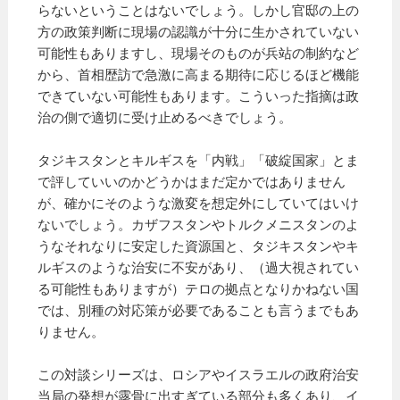
らないということはないでしょう。しかし官邸の上の
方の政策判断に現場の認識が十分に生かされていない
可能性もありますし、現場そのものが兵站の制約など
から、首相歴訪で急激に高まる期待に応じるほど機能
できていない可能性もあります。こういった指摘は政
治の側で適切に受け止めるべきでしょう。
タジキスタンとキルギスを「内戦」「破綻国家」とま
で評していいのかどうかはまだ定かではありません
が、確かにそのような激変を想定外にしていてはいけ
ないでしょう。カザフスタンやトルクメニスタンのよ
うなそれなりに安定した資源国と、タジキスタンやキ
ルギスのような治安に不安があり、（過大視されてい
る可能性もありますが）テロの拠点となりかねない国
では、別種の対応策が必要であることも言うまでもあ
りません。
この対談シリーズは、ロシアやイスラエルの政府治安
当局の発想が露骨に出すぎている部分も多くあり、イ