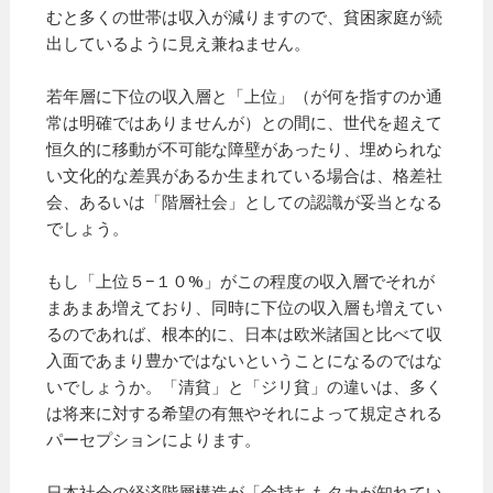
むと多くの世帯は収入が減りますので、貧困家庭が続
出しているように見え兼ねません。
若年層に下位の収入層と「上位」（が何を指すのか通
常は明確ではありませんが）との間に、世代を超えて
恒久的に移動が不可能な障壁があったり、埋められな
い文化的な差異があるか生まれている場合は、格差社
会、あるいは「階層社会」としての認識が妥当となる
でしょう。
もし「上位５−１０%」がこの程度の収入層でそれが
まあまあ増えており、同時に下位の収入層も増えてい
るのであれば、根本的に、日本は欧米諸国と比べて収
入面であまり豊かではないということになるのではな
いでしょうか。「清貧」と「ジリ貧」の違いは、多く
は将来に対する希望の有無やそれによって規定される
パーセプションによります。
日本社会の経済階層構造が「金持ちもタカが知れてい