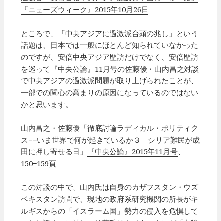
『ニューズウィーク』2015年10月26日
ところで、「中央アジアに過激派台頭の兆し」という
話題は、日本では一般にほとんど知られていなかった
のですが、安倍中央アジア歴訪だけでなく、安倍歴訪
を巡って『中央公論』11月号の佐藤優・山内昌之対談
で中央アジアの過激派問題が取り上げられたことが、
一部での関心の高まりの原因になっているのではない
かと思います。
山内昌之・佐藤優「徹底討論ラディカル・ポリティク
ス−−いま世界で何が起きているか３ シリア難民が成
田に押し寄せる日」
『中央公論』2015年11月号
、
150−159頁
この対談の中で、山内氏は自身のカザフスタン・ウズ
ベキスタン訪問で、現地の政府系研究機関の所長がキ
ルギスからの「イスラーム国」勢力の侵入を危惧して