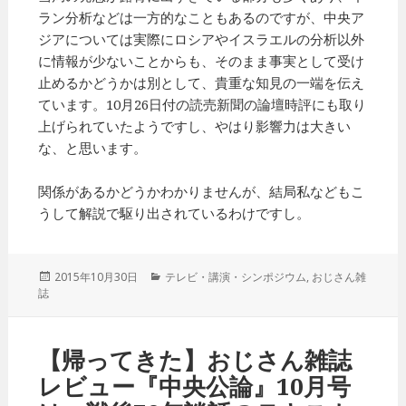
ラン分析などは一方的なこともあるのですが、中央ア
ジアについては実際にロシアやイスラエルの分析以外
に情報が少ないことからも、そのまま事実として受け
止めるかどうかは別として、貴重な知見の一端を伝え
ています。10月26日付の読売新聞の論壇時評にも取り
上げられていたようですし、やはり影響力は大きい
な、と思います。
関係があるかどうかわかりませんが、結局私などもこ
うして解説で駆り出されているわけですし。
投
2015年10月30日
カ
テレビ・講演・シンポジウム
,
おじさん雑
誌
稿
テ
日:
ゴ
リ
ー
【帰ってきた】おじさん雑誌
レビュー『中央公論』10月号