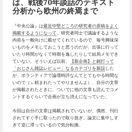
は、戦後70年談話のテキスト
分析から欧州の終焉まで
『中央公論』は
最近中堅どころの研究者の原稿をよく
掲載するようになって
、研究者同士で議論するような
内容を一般向けに載せてくれているので、毎号興味深
いものをメモしておこうと思うのだが、出張に行って
いたり時間がなくて時期を逸したりして結局メモでき
ていない。そういえば以前、
【新企画】と銘打って
「おじさん雑誌レビュー」なるカテゴリを新設
した
が、ボランティアで論壇時評なんてとてもやる時間な
いので（←頼まれたってやりませんよ）、自分の文章
が掲載されたときに、ついでに他の文章も読んでコメ
ントするぐらいで企画が立ち消えになっていた。
今回は自分の文章は掲載されていないが、偶然、刊行
されてすぐ手に取ったので取り急ぎ。論文に集中しす
ぎて逆に滞っているので気分転換。