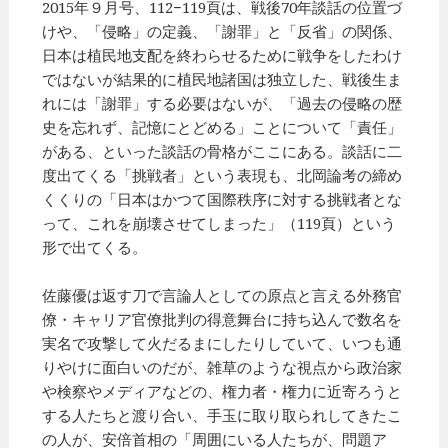
2015年９月号、112−119頁は、戦後70年談話の位置づ
けや、「侵略」の定義、「謝罪」と「反省」の関係、
日本は植民地支配を終わらせるために戦争をしたわけ
ではないが結果的に植民地諸国は独立した、戦後生ま
れには「謝罪」する必要はないが、「過去の侵略の歴
史を忘れず、記憶にとどめる」ことについて「責任」
がある、といった談話の骨格がここにある。談話に二
度出てくる「挑戦者」という表現も、北岡論考の締め
くくりの「日本はかつて国際秩序に対する挑戦者とな
って、これを崩壊させてしまった」（119頁）という
形で出てくる。
佐藤優は返す刀で言論人としての原点と言える外務官
僚・キャリア官僚批判の得意舞台に持ち込んで数名を
実名で攻撃して火だるまにしたりしていて、いつも通
りやけに面白いのだが、雑草のような視点から政治家
や検察やメディアなどの、権力者・権力に近寄ろうと
する人たちと渡り合い、手玉に取り取られしてきたこ
の人が、安倍首相の「周囲にいる人たちが、問題ア