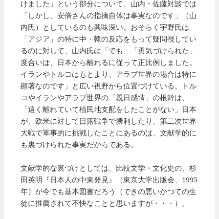
けました」という部分について、山内・佐藤対談では
「しかし、安倍さんの指摘自体は事実なのです」（山
内氏）としているのも興味深い。おそらく宇野氏は
「アジア」の特に中・韓の反応をもって疑問視してい
るのに対して、山内氏は「でも、「勇気づけられた」
度合いは、日本から離れるに従って正比例しました。
イランやトルコはもとより、アラブ世界の場合は特に
顕著なのです」と広い視野から位置づけている。トル
コやイランやアラブ世界の「親日感情」の根幹は、
「遠く離れていて植民地支配をしたことがない」日本
が、欧米に対して日露戦争で勝利したり、第二次世界
大戦で軍事的に挑戦したことにあるのは、文献学的に
も裏づけられた事実だからである。
文献学的な裏づけとしては、比較文学・文化史の、杉
田英明『日本人の中東発見』（東京大学出版会、1995
年）が今でも基本図書だろう（できの悪いかつての生
徒に推薦されて不快なことと思いますが・・・）。