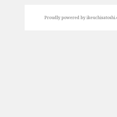
ー
シ
Proudly powered by ikeuchisatoshi
ョ
ン