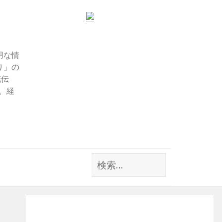
用な情
り」の
花伝
す。経
検
索: