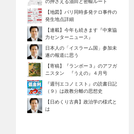
の押さえる油田と密輸ルート
【地図】パリ同時多発テロ事件の
発生地点詳細
【連載】今年も続きます『中東協
力センターニュース』
日本人の「イスラーム国」参加未
遂の報道に思う
【寄稿】『ランボー３』のアフガ
ニスタン 『うえの』４月号
『週刊エコノミスト』の読書日記
（９）は政教分離の思想史
【日めくり古典】政治学の様式と
は