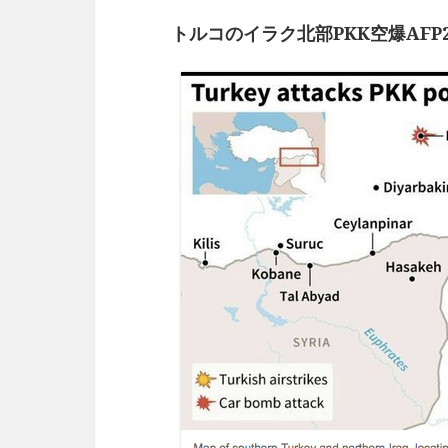
トルコのイラク北部PKK空爆AFP26J