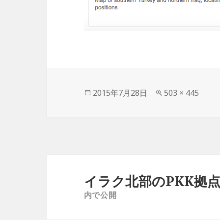
投
2015年7月28日
フ
503 × 445
稿
ル
日:
サ
イ
ズ
投
稿
イラク北部のPKK拠
ナ
内で公開
ビ
ゲ