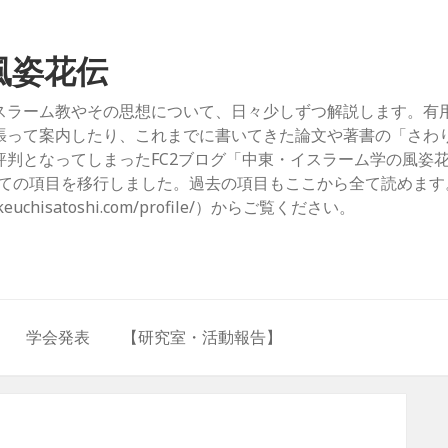
風姿花伝
スラーム教やその思想について、日々少しずつ解説します。有
張って案内したり、これまでに書いてきた論文や著書の「さわ
判となってしまったFC2ブログ「中東・イスラーム学の風姿
com/）」からすべての項目を移行しました。過去の項目もここから全て読めま
hisatoshi.com/profile/）からご覧ください。
学会発表
【研究室・活動報告】