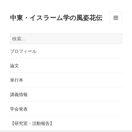
中東・イスラーム学の風姿花伝
メニュ
ーとウ
検
ィジェ
索:
ット
プロフィール
論文
単行本
講義情報
学会発表
【研究室・活動報告】