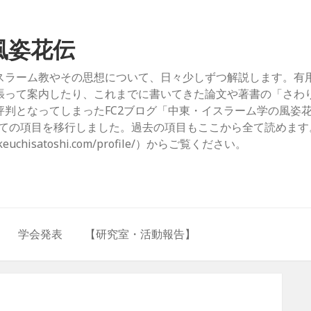
風姿花伝
スラーム教やその思想について、日々少しずつ解説します。有
張って案内したり、これまでに書いてきた論文や著書の「さわ
判となってしまったFC2ブログ「中東・イスラーム学の風姿
com/）」からすべての項目を移行しました。過去の項目もここから全て読めま
hisatoshi.com/profile/）からご覧ください。
学会発表
【研究室・活動報告】