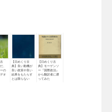
古
【日めくり古
【日めくり古
だ、
典】良い動機が
典】モーゲンソ
ーの
良い政策や良い
ー『国際政治』
デオ
結果をもたらす
から翻訳者に遡
とは限らない
ってみた