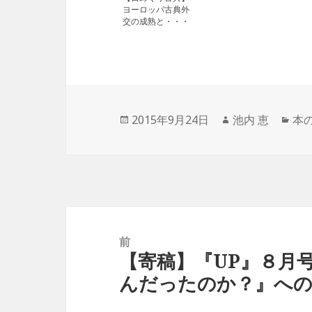
ヨーロッパ古典外
交の成熟と・・・
投
2015年9月24日
作
池内 恵
カ
本
稿
成
テ
日:
者
ゴ
リ
ー
投
稿
前
ナ
【寄稿】『UP』８月
前
ビ
んだったのか？』へ
の
ゲ
投