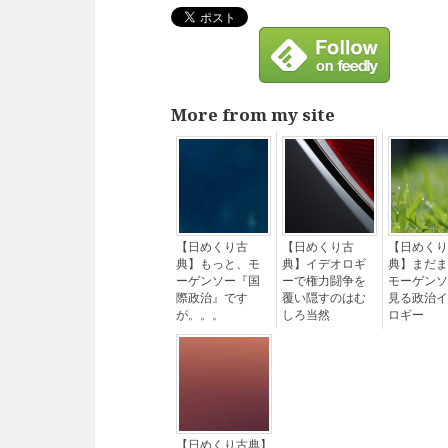
More from my site
【日めくり古
【日めくり古
【日めくり
典】もっと、モ
典】イデオロギ
典】まだま
ーゲンソー『国
ーで権力闘争を
モーゲンソ
際政治』です
覆い隠すのはむ
見る政治イ
が。。。
しろ当然
ロギー
【日めくり古典】