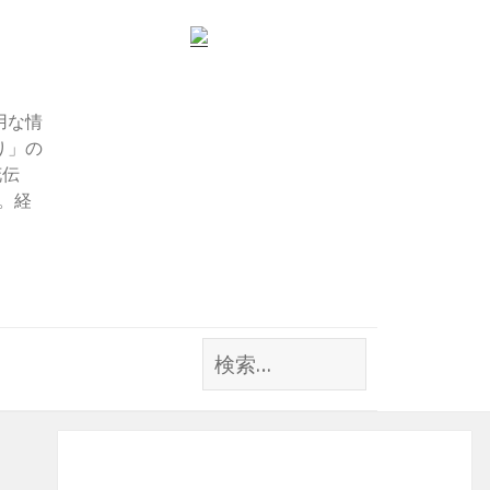
用な情
り」の
花伝
す。経
検
索: