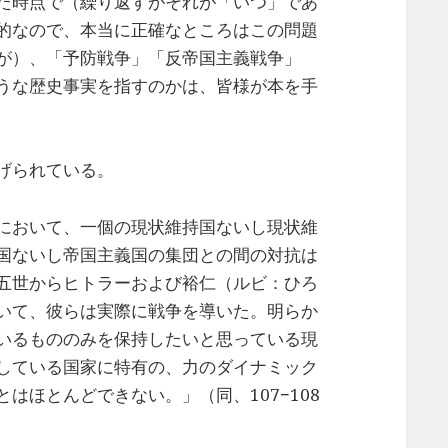
た時点で（繰り返すがそれが「いつ」であ
的なので、本当に正確なところはこの問題
が）、「予防戦争」「反帝国主義戦争」
うな歴史事実を指すのかは、皆様が本を手
げられている。
において、一個の現状維持国ないし現状維
国ないし帝国主義国の集団との間の対抗は
五世からヒトラーおよび裕仁（ルビ：ひろ
いて、彼らは実際に戦争を導いた。明らか
いるもののみを保持したいと思っている現
している国家に特有の、力のダイナミック
はほとんどできない。」（同、107−108