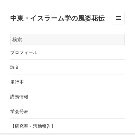
中東・イスラーム学の風姿花伝
メニュ
ーとウ
検
ィジェ
索:
ット
プロフィール
論文
単行本
講義情報
学会発表
【研究室・活動報告】