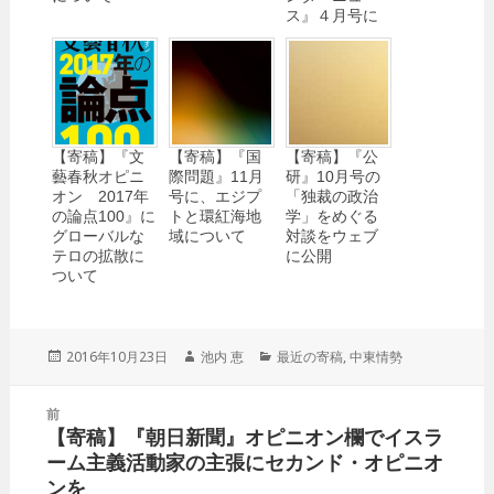
ス』４月号に
【寄稿】『文
【寄稿】『国
【寄稿】『公
藝春秋オピニ
際問題』11月
研』10月号の
オン 2017年
号に、エジプ
「独裁の政治
の論点100』に
トと環紅海地
学」をめぐる
グローバルな
域について
対談をウェブ
テロの拡散に
に公開
ついて
投
2016年10月23日
作
池内 恵
カ
最近の寄稿
,
中東情勢
稿
成
テ
日:
者
ゴ
投
前
リ
稿
【寄稿】『朝日新聞』オピニオン欄でイスラ
ー
前
ナ
ーム主義活動家の主張にセカンド・オピニオ
の
ビ
ンを
投