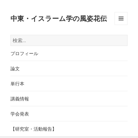
中東・イスラーム学の風姿花伝
メニュ
ーとウ
検
ィジェ
索:
ット
プロフィール
論文
単行本
講義情報
学会発表
【研究室・活動報告】