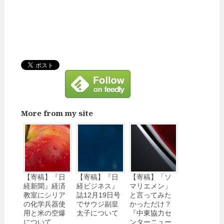
More from my site
【寄稿】『日
【寄稿】『日
【寄稿】「ソ
経新聞』経済
経ビジネス』
マリエメン」
教室にシリア
誌12月19日号
と言ってみた
の化学兵器使
でサウジ副皇
かっただけ？
用と米の空爆
太子について
『中東協力セ
について
ンターニュー