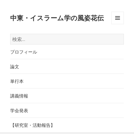
中東・イスラーム学の風姿花伝
メニュ
ーとウ
検
ィジェ
索:
ット
プロフィール
論文
単行本
講義情報
学会発表
【研究室・活動報告】