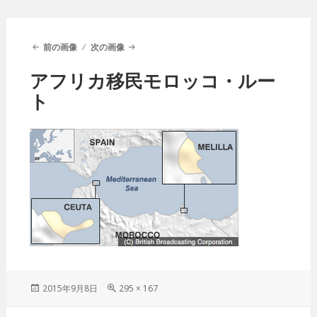
前の画像
次の画像
アフリカ移民モロッコ・ルー
ト
投
2015年9月8日
フ
295 × 167
稿
ル
日:
サ
投